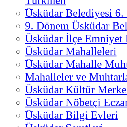
Türkmen
Üsküdar Belediyesi 6
9. Dönem Üsküdar Bel
Üsküdar İlçe Emniyet
Üsküdar Mahalleleri
Üsküdar Mahalle Muht
Mahalleler ve Muhtarl
Üsküdar Kültür Merkez
Üsküdar Nöbetçi Ecza
Üsküdar Bilgi Evleri