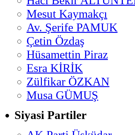
Hacı Bekir ALTUNTE
Mesut Kaymakçı
Av. Şerife PAMUK
Çetin Özdaş
Hüsamettin Piraz
Esra KİRİK
Zülfikar ÖZKAN
Musa GÜMUŞ
Siyasi Partiler
AK Parti Üsküdar