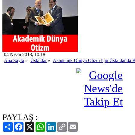
04 Nisan 2013, 10:18
Ana Sayfa
»
Üsküdar
»
Akademik Dünya Otizm İçin Üsküdar'da B
PAYLAŞ :
Paylaş
Facebook
X
WhatsApp
LinkedIn
Copy
Email
Link