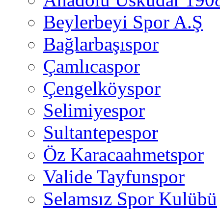
Beylerbeyi Spor A.Ş
Bağlarbaşıspor
Çamlıcaspor
Çengelköyspor
Selimiyespor
Sultantepespor
Öz Karacaahmetspor
Valide Tayfunspor
Selamsız Spor Kulübü