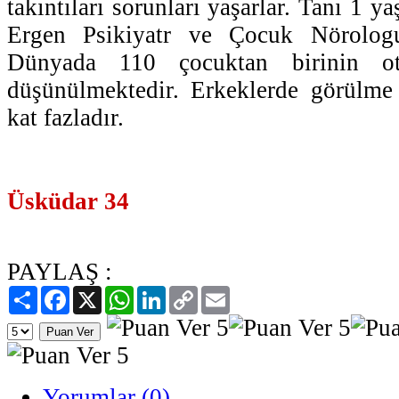
takıntıları sorunları yaşarlar. Tanı 1 y
Ergen Psikiyatr ve Çocuk Nörologu
Dünyada 110 çocuktan birinin oti
düşünülmektedir. Erkeklerde görülme 
kat fazladır.
Üsküdar 34
PAYLAŞ :
Paylaş
Facebook
X
WhatsApp
LinkedIn
Copy
Email
Link
Yorumlar (0)