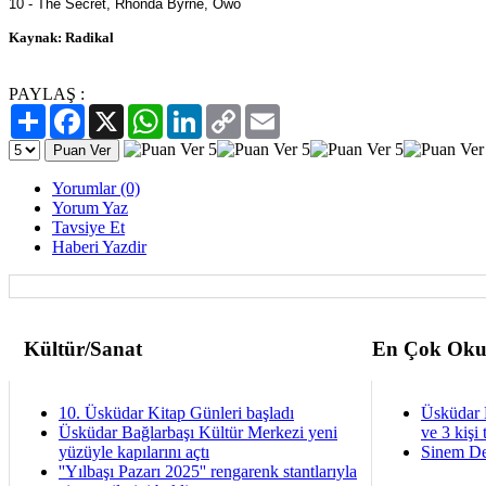
10 - The Secret, Rhonda Byrne, Owo
Kaynak: Radikal
PAYLAŞ :
Paylaş
Facebook
X
WhatsApp
LinkedIn
Copy
Email
Link
Yorumlar (0)
Yorum Yaz
Tavsiye Et
Haberi Yazdir
Kültür/Sanat
En Çok Oku
10. Üsküdar Kitap Günleri başladı
Üsküdar 
Üsküdar Bağlarbaşı Kültür Merkezi yeni
ve 3 kişi 
yüzüyle kapılarını açtı
Sinem De
''Yılbaşı Pazarı 2025'' rengarenk stantlarıyla