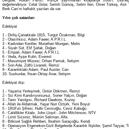
Dergide, Abidin Parıltı, Kürtçe yayımlanan kitaplarda 2008’i, Zey
değerlendiriyor. Celal Üster, Semih Gümüş, Selim İleri, Ömer Türkeş, Asl
Berk Can’ın haftalık yazıları da var.
Yılın çok satanları
Edebiyat
1 - Diriliş-Çanakkale 1915, Turgut Özakman, Bilgi
2 - Olasılıksız, Adam Fawer, A.P.R.I.L
3 - Kadından Kentler, Murathan Mungan, Metis
4 - Siyah Süt, Elif Şafak, Doğan
5 - Empati, Adam Fawer, A.P.R.I.L
6 - Veda, Ayşe Kulin, Everest
7 - Masumiyet Müzesi, Orhan Pamuk, İletişim
8 - Son Ada, Zülfü Livaneli, Remzi
9 - Karanlıktaki Adam, Paul Auster, Can
10- Suskunlar, İhsan Oktay Anar, İletişim
Edebiyat dışı
1 - Yaşama Yerleşmek, Üstün Dökmen, Remzi
2 - Siz Kimi Kandırıyorsunuz, Soner Yalçın, Doğan
3 - Tanrı Yanılgısı, Richard Dawkins, Kuzey
4 - Allah ile Aldatmak, Yaşar Nuri Öztürk, Yeni Boyut
5 - 1919’un Şifresi, Hulki Cevizoğlu, Ceviz Kabuğu
6 - Cahillikler Kitabı, John Lloyd - John Mitchinson, NTV
7 - Limit Sizsiniz, Mümin Sekman, Alfa
8 - Bitkisel Sağlık Rehberi, İbrahim Saraçoğlu, Kendi
9 - Operasyon Ergenekon-Gizli Belgelerde Karanlık İlişkiler, Şamil Tayyar, 