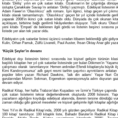
kitabı ‘Diriliş’ yılın en çok satan kitabı. Özakman’ın bir çılgınlığa dönü
üslupta Çanakkale Savaşı’nı anlatan ‘Diriliş’i yazmıştı. Edebiyat listesinin iki
Adam Fawer’ın ‘Olasılıksız’ adlı romanı. İşin ilginci, kitap geçen yıl çık
kitabı olarak tamamlamıştı. ‘Olasılıksız’ geçen bir yıl içinde listelerde ge
yaparak 2008’in ikinci çok satan kitabı oldu. Dünyada da çok okunan kita
açıklayan, birbirine bağlı gerilimli hikâyelerden oluşuyor. Türk okuru ‘Olas
yeni kitabı ‘Empati’ de beklenen ilgili gördü ve listenin beşinci sırasına y
listede yer alan tek yazar oldu.
Edebiyatın çok satanlar listesi üçüncü sıradan itibaren beklendiği gibi gidi
Kulin, Orhan Pamuk, Zülfü Livaneli, Paul Auster, İhsan Oktay Anar gibi yazar
‘Küçük Şeyler’in devamı
Edebiyat dışı listesinin birinci sırasında ise kişisel gelişim türünün k
başlıklı kitapları her yıl çok satanlar listesinde yer bulan Dökmen’in ‘Yaşa
çalışması olarak tanımlanıyor. Hemen ardından Efendi kitaplarıyla büyük ilgi
Kimi Kandırıyorsunuz’ adlı gayri resmi tarihin şaşırtıcı ayrıntılarını anlatan k
popüler bilim yazarı Richard Dawkins, ‘laik din adamı’ Yaşar Nuri Özt
gurularından Mümin Sekman, Ergenekon operasyonuyla adını duyuran gazet
devam ediyor.
Radikal Kitap, her hafta Trabzon’dan Kuşadası ve İzmir’e Türkiye çapında 2
çok satan listelerini tekrar değerlendirerek oluşturdu 2008 listesini. Y
yazarların ağırlığını koyduğu edebiyat alanında, ibrenin tersine döndüğü vur
zaman olduğu gibi güncel meseleler ve kişisel gelişimle ilgili kitaplar ağırlığ
Yeni Yıl’ın ilk Radikal Kitap’ında, 2008 yılı gözden geçiriliyor. Radikal Kitap 
100 kitap’ tanıtılıyor. 100 kitaplık liste, Bahadır Baruter’in Radikal Kitap i