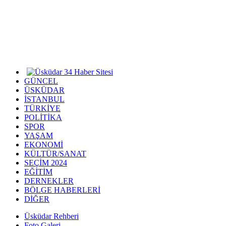
GÜNCEL
ÜSKÜDAR
İSTANBUL
TÜRKİYE
POLİTİKA
SPOR
YAŞAM
EKONOMİ
KÜLTÜR/SANAT
SEÇİM 2024
EĞİTİM
DERNEKLER
BÖLGE HABERLERİ
DİĞER
Üsküdar Rehberi
Foto Galeri