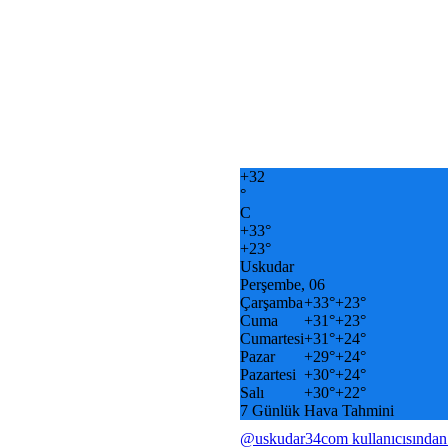
+
32
°
C
+
33°
+
23°
Uskudar
Perşembe, 06
Çarşamba
+
33°
+
23°
Cuma
+
31°
+
23°
Cumartesi
+
31°
+
24°
Pazar
+
29°
+
24°
Pazartesi
+
30°
+
24°
Salı
+
30°
+
22°
7 Günlük Hava Tahmini
@uskudar34com kullanıcısından