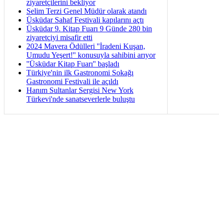
ziyaretçilerini bekliyor
Selim Terzi Genel Müdür olarak atandı
Üsküdar Sahaf Festivali kapılarını açtı
Üsküdar 9. Kitap Fuarı 9 Günde 280 bin
ziyaretçiyi misafir etti
2024 Mavera Ödülleri ''İradeni Kuşan,
Umudu Yeşert!'' konusuyla sahibini arıyor
''Üsküdar Kitap Fuarı'' başladı
Türkiye'nin ilk Gastronomi Sokağı
Gastronomi Festivali ile açıldı
Hanım Sultanlar Sergisi New York
Türkevi'nde sanatseverlerle buluştu