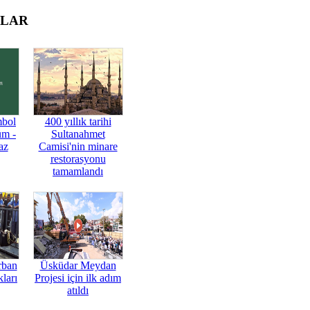
OLAR
mbol
400 yıllık tarihi
üm -
Sultanahmet
az
Camisi'nin minare
restorasyonu
tamamlandı
rban
Üsküdar Meydan
ları
Projesi için ilk adım
atıldı