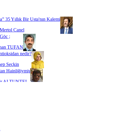
Biz buyuz...
 SOYSEVİNÇ
a” 35 Yıllık Bir Usta'nın Kalemi
Mertol Canel
Göç ;
ihan TUFAN
tioksidan nedir?
ep Seçkin
an Hainliğiymiş
kir ALTUNTEL
adde Bağımlılığı
t Kaymakçı
 Bir Süre De Olsa Burdayız
aş ŞENEL
ti Kalmadı Üstadım!
ı