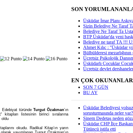
SON YORUMLANANL
Üsküdar İmar Planı Askıya
Sizin Belediye Ne Taraf Ta
Belediye Ne Taraf Ta Ust
BTP Üsküdar'da yeni başka
Belediye ne taraf TA !!!
Ahmet Kılıç : ''Üsküdar yıl
Bülbülderesi mezarlığının gi
Ücretsiz Psikolojik Danış
Üsküdarlı Çocuklar Çocuk
Ücretsiz devlet dershaneler
EN ÇOK OKUNANLAR
SON 7 GÜN
BU AY
Üsküdar Belediyesi yolsu
u. Edebiyat türünde
Turgut Özakman
’ın
soruşturmasında neler var?
’
kitapları listesinin birinci sıralarına
Sinem Dedetaş neden gözal
’ oldu
Üsküdar CHP İlçe Başkan
plarını okudu. Radikal Kitap’ın yarın
Tütüncü istifa etti
n’ olarak yayımlanan Turgut Özakman’ın