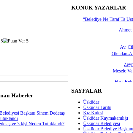
İşte 
KONUK YAZARLAR
Yalçın
“Belediye Ne Taraf Ta Ust
Ahmet 
Av. C
Oksidan-An
Zeyn
Mesele Vat
Hacı Be
Okullarda M
SAYFALAR
nan Haberler
Mesu
Üsküdar
Dünya Fani, Ama Kısa
Üsküdar Tarihi
Kız Kulesi
Belediyesi Başkanı Sinem Dedetaş
Sav
Üsküdar Kaymakamlığı
tutuklandı
Hukukun Adale
Üsküdar Belediyesi
detaş ve 3 kişi Neden Tutuklandı?
Üsküdar Belediye Başkan