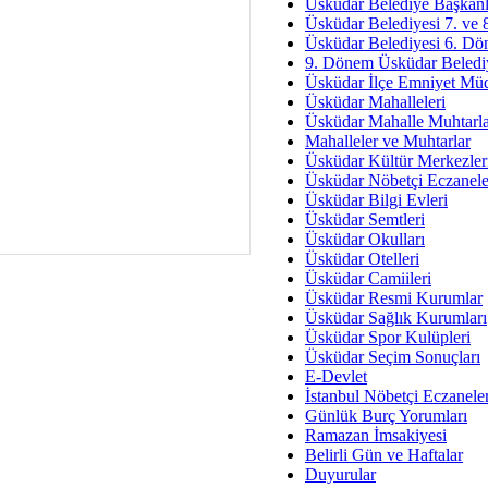
Av. Ş
Üsküdar Belediye Başkanl
Üsküdar Belediyesi 7. ve
İmar Sorunlarının Genel Ç
Üsküdar Belediyesi 6. Dö
9. Dönem Üsküdar Belediy
Çet
Üsküdar İlçe Emniyet Mü
Arakan Ner
Üsküdar Mahalleleri
Üsküdar Mahalle Muhtarla
Hüsam
Mahalleler ve Muhtarlar
Bayramın Mü
Üsküdar Kültür Merkezler
Üsküdar Nöbetçi Eczanele
Es
Üsküdar Bilgi Evleri
Ruhsal Yön
Üsküdar Semtleri
Üsküdar Okulları
Zülf
Üsküdar Otelleri
Üsküdar Kar
Üsküdar Camiileri
Üsküdar Resmi Kurumlar
Mus
Üsküdar Sağlık Kurumları
Üsküdar Spor Kulüpleri
Üsküdar Seçim Sonuçları
E-Devlet
İstanbul Nöbetçi Eczanele
Günlük Burç Yorumları
Ramazan İmsakiyesi
Belirli Gün ve Haftalar
Duyurular