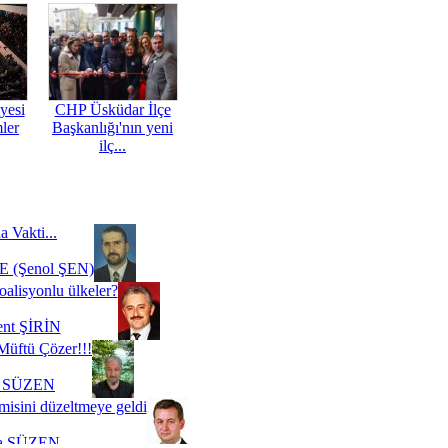
yesi
CHP Üsküdar İlçe
mler
Başkanlığı'nın yeni
ilç...
a Vakti...
 (Şenol ŞEN)
oalisyonlu ülkeler?
ent ŞİRİN
Müftü Çözer!!!
i SÜZEN
misini düzeltmeye geldi
a SÜZEN