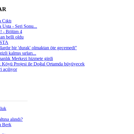
AR
 Çıktı
 Usta - Seri Sonu...
a! - Bölüm 4
n belli oldu
 USTA
lardır bir 'durak' olmaktan öte geçemedi''
zli kalmış sırları...
manlık Merkezi hizmete girdi
 Köyü Projesi ile Doğal Ortamda büyüyecek
i açılıyor
zluk
tına alındı?
ı Berk