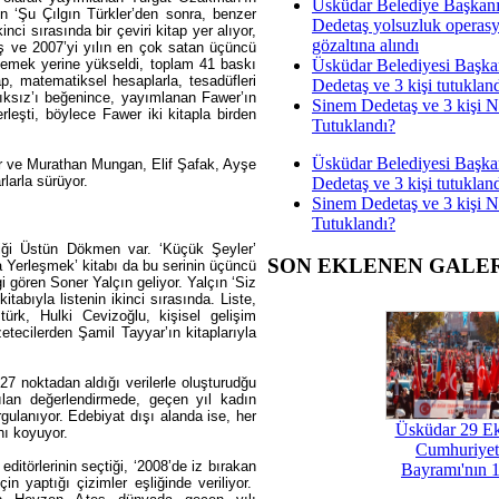
Üsküdar Belediye Başkan
şen ‘Şu Çılgın Türkler’den sonra, benzer
Dedetaş yolsuzluk operas
nci sırasında bir çeviri kitap yer alıyor,
gözaltına alındı
mış ve 2007’yi yılın en çok satan üçüncü
Üsküdar Belediyesi Başka
rilemek yerine yükseldi, toplam 41 baskı
p, matematiksel hesaplarla, tesadüfleri
Dedetaş ve 3 kişi tutuklan
ılıksız’ı beğenince, yayımlanan Fawer’ın
Sinem Dedetaş ve 3 kişi 
erleşti, böylece Fawer iki kitapla birden
Tutuklandı?
Üsküdar Belediyesi Başka
yor ve Murathan Mungan, Elif Şafak, Ayşe
larla sürüyor.
Dedetaş ve 3 kişi tutuklan
Sinem Dedetaş ve 3 kişi 
Tutuklandı?
lasiği Üstün Dökmen var. ‘Küçük Şeyler’
SON EKLENEN GALE
ma Yerleşmek’ kitabı da bu serinin üçüncü
 gören Soner Yalçın geliyor. Yalçın ‘Siz
itabıyla listenin ikinci sırasında. Liste,
ürk, Hulki Cevizoğlu, kişisel gelişim
ecilerden Şamil Tayyar’ın kitaplarıyla
7 noktadan aldığı verilerle oluşturudğu
apılan değerlendirmede, geçen yıl kadın
gulanıyor. Edebiyat dışı alanda ise, her
Üsküdar 29 E
ını koyuyor.
Cumhuriyet
editörlerinin seçtiği, ‘2008’de iz bırakan
Bayramı'nın 1
çin yaptığı çizimler eşliğinde veriliyor.