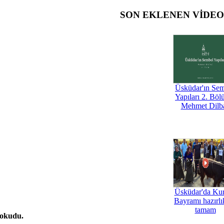
SON EKLENEN VİDE
Üsküdar'ın Se
Yapıları 2. Böl
Mehmet Dilb
Üsküdar'da Ku
Bayramı hazırlık
tamam
 okudu.