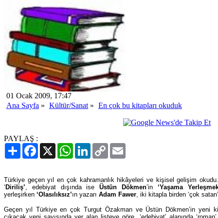
01 Ocak 2009, 17:47
Ana Sayfa
»
Kültür/Sanat
»
En çok bu kitapları okuduk
PAYLAŞ :
Paylaş
Facebook
X
WhatsApp
LinkedIn
Copy
Email
Link
Türkiye geçen yıl en çok kahramanlık hikâyeleri ve kişisel gelişim okud
‘
Diriliş’
, edebiyat dışında ise
Üstün Dökmen
’in
‘Yaşama Yerleşmek
yerleşirken
‘Olasılıksız’
ın yazarı
Adam Fawer
, iki kitapla birden ‘çok satan
Geçen yıl Türkiye en çok Turgut Özakman ve Üstün Dökmen’in yeni kita
çıkacak yeni sayısında yer alan listeye göre, ‘edebiyat’ alanında ‘roma