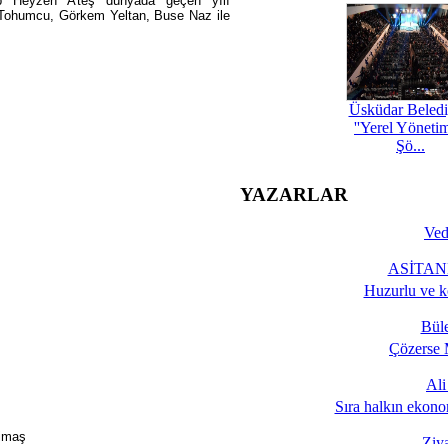
nep Heyzen Ateş dünyada geçen yılı
ı Tohumcu, Görkem Yeltan, Buse Naz ile
Üsküdar Beledi
''Yerel Yöneti
Şö...
YAZARLAR
Ved
ASİTANE
Huzurlu ve k
Bül
Çözerse 
Al
Sıra halkın ekono
Timaş
Ziy