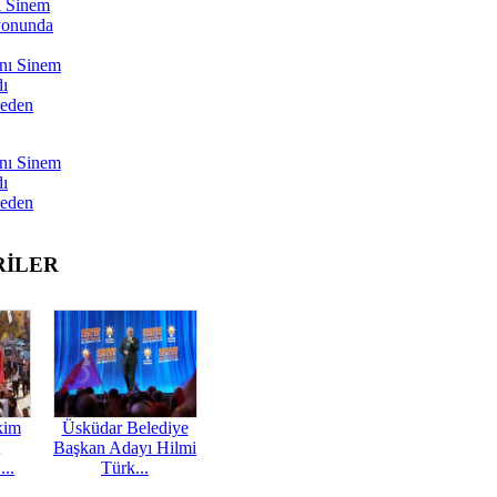
ı Sinem
yonunda
nı Sinem
dı
Neden
nı Sinem
dı
Neden
RİLER
kim
Üsküdar Belediye
Başkan Adayı Hilmi
...
Türk...