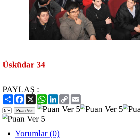
Üsküdar 34
PAYLAŞ :
Paylaş
Facebook
X
WhatsApp
LinkedIn
Copy
Email
Link
Yorumlar (0)