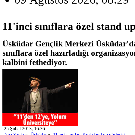
11'inci sınıflara özel stand up
Üsküdar Gençlik Merkezi Üsküdar'da
sınıflara özel hazırladığı organizasyo
kalbini fethediyor.
25 Şubat 2013, 16:36
Ana Sayfa
»
Üsküdar
»
11'inci sınıflara özel stand up gösterisi