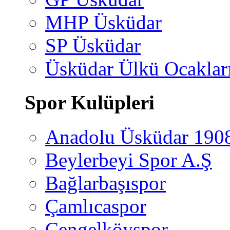
MHP Üsküdar
SP Üsküdar
Üsküdar Ülkü Ocaklar
Spor Kulüpleri
Anadolu Üsküdar 190
Beylerbeyi Spor A.Ş
Bağlarbaşıspor
Çamlıcaspor
Çengelköyspor