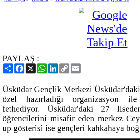
PAYLAŞ :
Paylaş
Facebook
X
WhatsApp
LinkedIn
Copy
Email
Link
Üsküdar Gençlik Merkezi Üsküdar'daki t
özel hazırladığı organizasyon ile
fethediyor. Üsküdar'daki 27 lised
öğrencilerini misafir eden merkez Ce
up gösterisi ise gençleri kahkahaya boğ