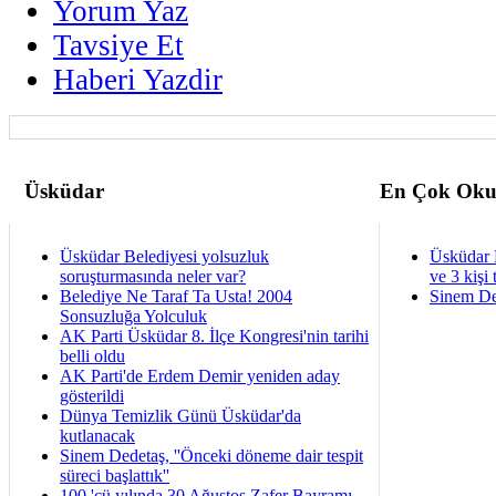
Yorum Yaz
Tavsiye Et
Haberi Yazdir
Üsküdar
En Çok Oku
Üsküdar Belediyesi yolsuzluk
Üsküdar 
soruşturmasında neler var?
ve 3 kişi 
Belediye Ne Taraf Ta Usta! 2004
Sinem De
Sonsuzluğa Yolculuk
AK Parti Üsküdar 8. İlçe Kongresi'nin tarihi
belli oldu
AK Parti'de Erdem Demir yeniden aday
gösterildi
Dünya Temizlik Günü Üsküdar'da
kutlanacak
Sinem Dedetaş, ''Önceki döneme dair tespit
süreci başlattık''
100.'cü yılında 30 Ağustos Zafer Bayramı