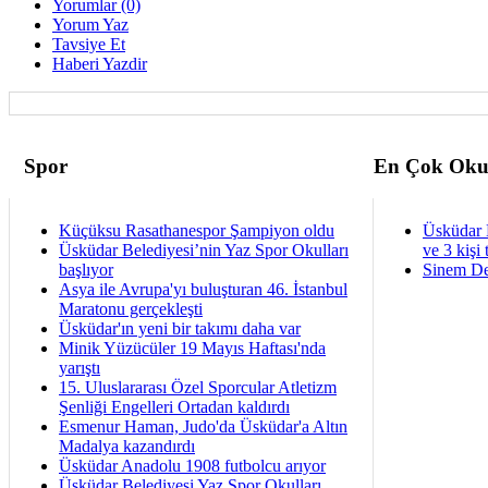
Yorumlar (0)
Yorum Yaz
Tavsiye Et
Haberi Yazdir
Spor
En Çok Oku
Küçüksu Rasathanespor Şampiyon oldu
Üsküdar 
Üsküdar Belediyesi’nin Yaz Spor Okulları
ve 3 kişi 
başlıyor
Sinem De
Asya ile Avrupa'yı buluşturan 46. İstanbul
Maratonu gerçekleşti
Üsküdar'ın yeni bir takımı daha var
Minik Yüzücüler 19 Mayıs Haftası'nda
yarıştı
15. Uluslararası Özel Sporcular Atletizm
Şenliği Engelleri Ortadan kaldırdı
Esmenur Haman, Judo'da Üsküdar'a Altın
Madalya kazandırdı
Üsküdar Anadolu 1908 futbolcu arıyor
Üsküdar Belediyesi Yaz Spor Okulları