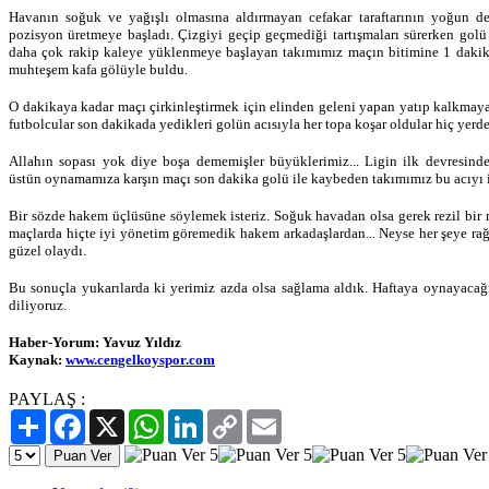
Havanın soğuk ve yağışlı olmasına aldırmayan cefakar taraftarının yoğun de
pozisyon üretmeye başladı. Çizgiyi geçip geçmediği tartışmaları sürerken golü 
daha çok rakip kaleye yüklenmeye başlayan takımımız maçın bitimine 1 dakik
muhteşem kafa gölüyle buldu.
O dakikaya kadar maçı çirkinleştirmek için elinden geleni yapan yatıp kalkmayan
futbolcular son dakikada yedikleri golün acısıyla her topa koşar oldular hiç yerde
Allahın sopası yok diye boşa dememişler büyüklerimiz... Ligin ilk devresind
üstün oynamamıza karşın maçı son dakika golü ile kaybeden takımımız bu acıyı i
Bir sözde hakem üçlüsüne söylemek isteriz. Soğuk havadan olsa gerek rezil bir
maçlarda hiçte iyi yönetim göremedik hakem arkadaşlardan... Neyse her şeye ra
güzel olaydı.
Bu sonuçla yukarılarda ki yerimiz azda olsa sağlama aldık. Haftaya oynayacağ
diliyoruz.
Haber-Yorum: Yavuz Yıldız
Kaynak:
www.cengelkoyspor.com
PAYLAŞ :
Paylaş
Facebook
X
WhatsApp
LinkedIn
Copy
Email
Link