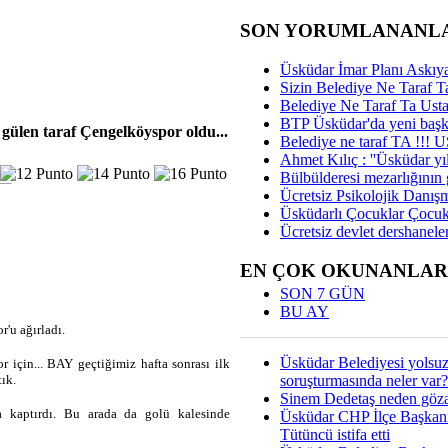
SON YORUMLANANL
Üsküdar İmar Planı Askıya
Sizin Belediye Ne Taraf Ta
Belediye Ne Taraf Ta Ust
BTP Üsküdar'da yeni başka
gülen taraf Çengelköyspor oldu...
Belediye ne taraf TA !!!
Ahmet Kılıç : ''Üsküdar yıl
Bülbülderesi mezarlığının gi
Ücretsiz Psikolojik Danış
Üsküdarlı Çocuklar Çocuk
Ücretsiz devlet dershaneler
EN ÇOK OKUNANLAR
SON 7 GÜN
BU AY
'u ağırladı.
Üsküdar Belediyesi yolsu
 için... BAY geçtiğimiz hafta sonrası ilk
soruşturmasında neler var?
ık.
Sinem Dedetaş neden gözal
a kaptırdı. Bu arada da golü kalesinde
Üsküdar CHP İlçe Başkan
Tütüncü istifa etti