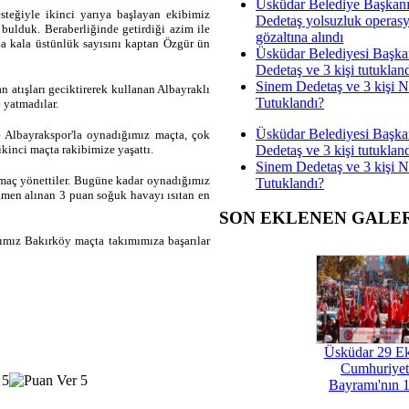
Üsküdar Belediye Başkan
steğiyle ikinci yarıya başlayan ekibimiz
Dedetaş yolsuzluk operas
bulduk. Beraberliğinde getirdiği azim ile
gözaltına alındı
a kala üstünlük sayısını kaptan Özgür ün
Üsküdar Belediyesi Başka
Dedetaş ve 3 kişi tutuklan
Sinem Dedetaş ve 3 kişi 
 atışları geciktirerek kullanan Albayraklı
Tutuklandı?
 yatmadılar.
Üsküdar Belediyesi Başka
e Albayrakspor'la oynadığımız maçta, çok
Dedetaş ve 3 kişi tutuklan
kinci maçta rakibimize yaşattı.
Sinem Dedetaş ve 3 kişi 
 maç yönettiler. Bugüne kadar oynadığımız
Tutuklandı?
ğmen alınan 3 puan soğuk havayı ısıtan en
SON EKLENEN GALE
ımız Bakırköy maçta takımımıza başarılar
Üsküdar 29 E
Cumhuriyet
Bayramı'nın 1