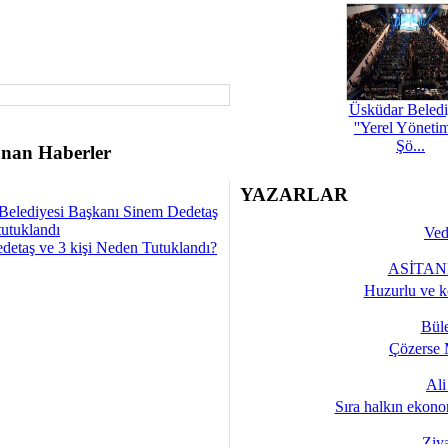
Üsküdar Beledi
''Yerel Yöneti
Şö...
nan Haberler
YAZARLAR
Belediyesi Başkanı Sinem Dedetaş
tutuklandı
Ved
detaş ve 3 kişi Neden Tutuklandı?
ASİTANE
Huzurlu ve k
Bül
Çözerse 
Al
Sıra halkın ekono
Ziy