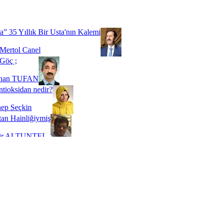
Biz buyuz...
 SOYSEVİNÇ
a” 35 Yıllık Bir Usta'nın Kalemi
Mertol Canel
Göç ;
ihan TUFAN
tioksidan nedir?
ep Seçkin
an Hainliğiymiş
kir ALTUNTEL
adde Bağımlılığı
t Kaymakçı
 Bir Süre De Olsa Burdayız
aş ŞENEL
ti Kalmadı Üstadım!