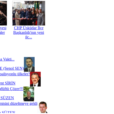
yesi
CHP Üsküdar İlçe
mler
Başkanlığı'nın yeni
ilç...
a Vakti...
 (Şenol ŞEN)
oalisyonlu ülkeler?
ent ŞİRİN
Müftü Çözer!!!
i SÜZEN
misini düzeltmeye geldi
a SÜZEN