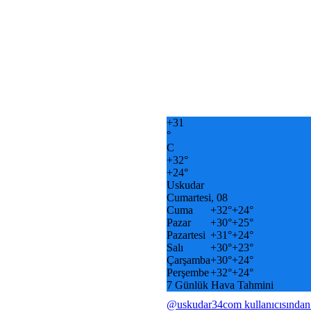
+
31
°
C
+
32°
+
24°
Uskudar
Cumartesi, 08
Cuma
+
32°
+
24°
Pazar
+
30°
+
25°
Pazartesi
+
31°
+
24°
Salı
+
30°
+
23°
Çarşamba
+
30°
+
24°
Perşembe
+
32°
+
24°
7 Günlük Hava Tahmini
@uskudar34com kullanıcısından