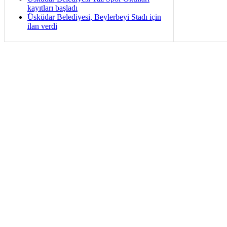
kayıtları başladı
Üsküdar Belediyesi, Beylerbeyi Stadı için
ilan verdi