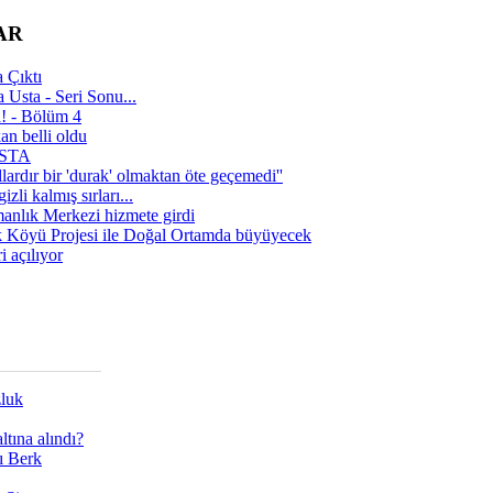
AR
 Çıktı
 Usta - Seri Sonu...
a! - Bölüm 4
n belli oldu
 USTA
lardır bir 'durak' olmaktan öte geçemedi''
zli kalmış sırları...
manlık Merkezi hizmete girdi
 Köyü Projesi ile Doğal Ortamda büyüyecek
i açılıyor
zluk
tına alındı?
ı Berk