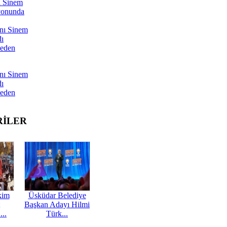
ı Sinem
yonunda
nı Sinem
dı
Neden
nı Sinem
dı
Neden
RİLER
kim
Üsküdar Belediye
Başkan Adayı Hilmi
...
Türk...