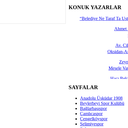
İşte 
KONUK YAZARLAR
Yalçın
“Belediye Ne Taraf Ta Ust
Ahmet 
Av. C
Oksidan-An
Zeyn
Mesele Vat
Hacı Be
Okullarda M
SAYFALAR
Mesu
Anadolu Üsküdar 1908
Dünya Fani, Ama Kısa
Beylerbeyi Spor Kulübü
Bağlarbaşıspor
Sav
Çamlıcaspor
Hukukun Adale
Çengelköyspor
Selimiyespor