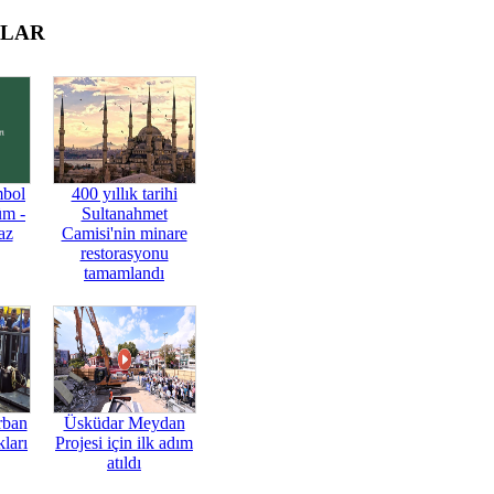
OLAR
mbol
400 yıllık tarihi
üm -
Sultanahmet
az
Camisi'nin minare
restorasyonu
tamamlandı
rban
Üsküdar Meydan
ları
Projesi için ilk adım
atıldı