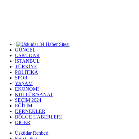
GÜNCEL
ÜSKÜDAR
İSTANBUL
TÜRKİYE
POLİTİKA
SPOR
YAŞAM
EKONOMİ
KÜLTÜR/SANAT
SEÇİM 2024
EĞİTİM
DERNEKLER
BÖLGE HABERLERİ
DİĞER
Üsküdar Rehberi
Foto Galeri