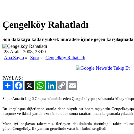
Çengelköy Rahatladı
Son dakikaya kadar yüksek mücadele içinde geçen karşılaşmada 
28 Aralık 2008, 23:00
Ana Sayfa
»
Spor
»
Çengelköy Rahatladı
PAYLAŞ :
Paylaş
Facebook
X
WhatsApp
LinkedIn
Copy
Email
Link
Süper Amatör Lig 6.Grupta mücadele eden Çengelköyspor, sahasında Albayrakspor
Bu karşılaşma diğerlerine oranla daha büyük bir önem taşıyordu Çengelköyspor
maçımız ve ikinci yarıda uzun bir aradan sonra taraftarımızın karşısınada çıkacakt
Maça iyi başlayan takımımız ilerleyen dakikalarda üstünlüğü rakip takım
gören Çengelköy, ilk yarının genelinde vasat bir futbol sergiledi.