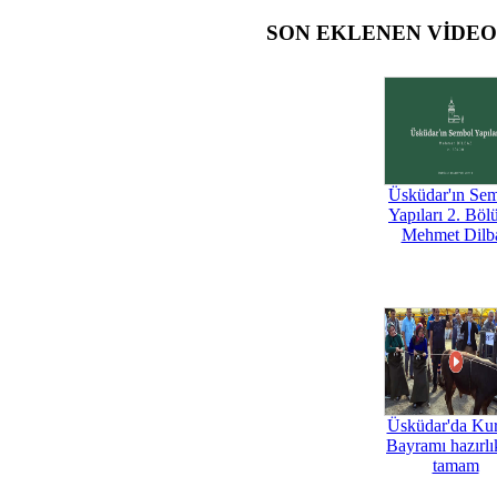
SON EKLENEN VİDE
Üsküdar'ın Se
Yapıları 2. Böl
Mehmet Dilb
Üsküdar'da Ku
Bayramı hazırlık
tamam