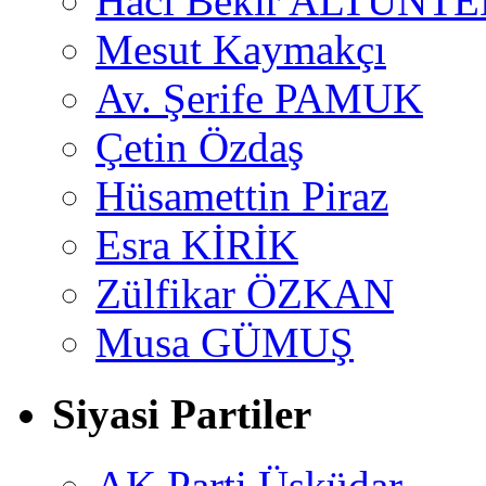
Hacı Bekir ALTUNTE
Mesut Kaymakçı
Av. Şerife PAMUK
Çetin Özdaş
Hüsamettin Piraz
Esra KİRİK
Zülfikar ÖZKAN
Musa GÜMUŞ
Siyasi Partiler
AK Parti Üsküdar