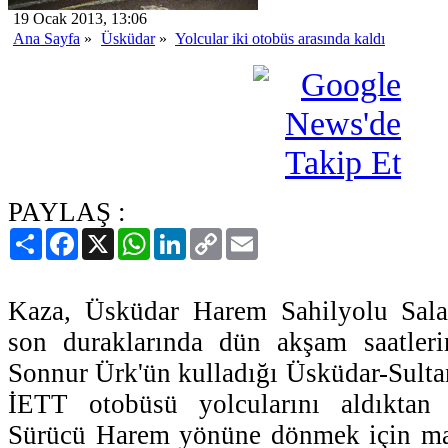
19 Ocak 2013, 13:06
Ana Sayfa
»
Üsküdar
»
Yolcular iki otobüs arasında kaldı
PAYLAŞ :
Paylaş
Facebook
X
WhatsApp
LinkedIn
Copy
Email
Link
Kaza, Üsküdar Harem Sahilyolu Sala
son duraklarında dün akşam saatler
Sonnur Ürk'ün kulladığı Üsküdar-Sultan
İETT otobüsü yolcularını aldıktan 
Sürücü Harem yönüne dönmek için man