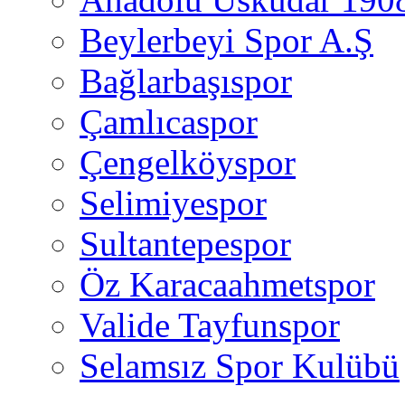
Beylerbeyi Spor A.Ş
Bağlarbaşıspor
Çamlıcaspor
Çengelköyspor
Selimiyespor
Sultantepespor
Öz Karacaahmetspor
Valide Tayfunspor
Selamsız Spor Kulübü