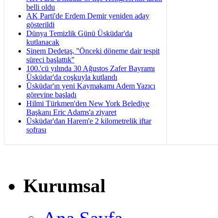
belli oldu
AK Parti'de Erdem Demir yeniden aday
gösterildi
Dünya Temizlik Günü Üsküdar'da
kutlanacak
Sinem Dedetaş, ''Önceki döneme dair tespit
süreci başlattık''
100.'cü yılında 30 Ağustos Zafer Bayramı
Üsküdar'da coşkuyla kutlandı
Üsküdar'ın yeni Kaymakamı Adem Yazıcı
görevine başladı
Hilmi Türkmen'den New York Belediye
Başkanı Eric Adams'a ziyaret
Üsküdar'dan Harem'e 2 kilometrelik iftar
sofrası
Kurumsal