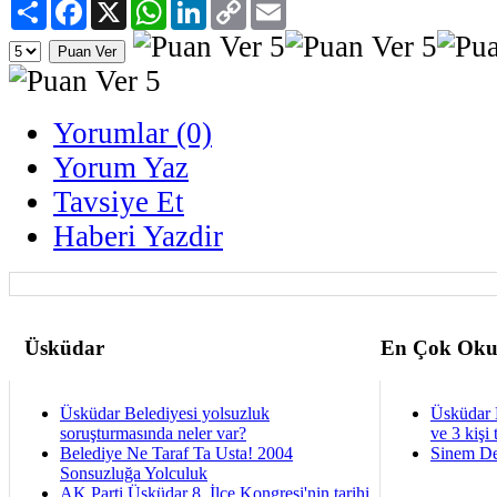
Paylaş
Facebook
X
WhatsApp
LinkedIn
Copy
Email
Link
Yorumlar (0)
Yorum Yaz
Tavsiye Et
Haberi Yazdir
Üsküdar
En Çok Oku
Üsküdar Belediyesi yolsuzluk
Üsküdar 
soruşturmasında neler var?
ve 3 kişi 
Belediye Ne Taraf Ta Usta! 2004
Sinem De
Sonsuzluğa Yolculuk
AK Parti Üsküdar 8. İlçe Kongresi'nin tarihi