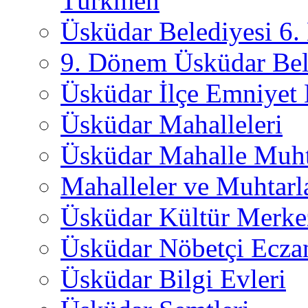
Türkmen
Üsküdar Belediyesi 6
9. Dönem Üsküdar Bel
Üsküdar İlçe Emniyet
Üsküdar Mahalleleri
Üsküdar Mahalle Muht
Mahalleler ve Muhtarl
Üsküdar Kültür Merkez
Üsküdar Nöbetçi Ecza
Üsküdar Bilgi Evleri