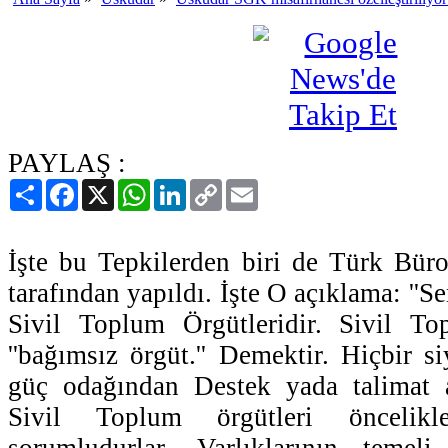
PAYLAŞ :
Paylaş
Facebook
X
WhatsApp
LinkedIn
Copy
Email
Link
İşte bu Tepkilerden biri de Türk Bür
tarafından yapıldı. İşte O açıklama: ''Se
Sivil Toplum Örgütleridir. Sivil T
''bağımsız örgüt.'' Demektir. Hiçbir s
güç odağından Destek yada talimat a
Sivil Toplum örgütleri öncelikl
sorumludurlar. Varlıklarının temel