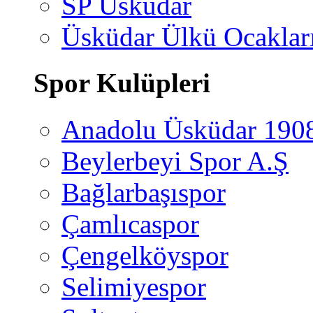
SP Üsküdar
Üsküdar Ülkü Ocaklar
Spor Kulüpleri
Anadolu Üsküdar 190
Beylerbeyi Spor A.Ş
Bağlarbaşıspor
Çamlıcaspor
Çengelköyspor
Selimiyespor