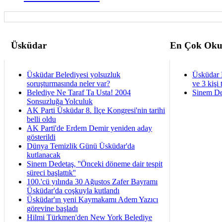
Üsküdar
En Çok Oku
Üsküdar Belediyesi yolsuzluk
Üsküdar 
soruşturmasında neler var?
ve 3 kişi 
Belediye Ne Taraf Ta Usta! 2004
Sinem De
Sonsuzluğa Yolculuk
AK Parti Üsküdar 8. İlçe Kongresi'nin tarihi
belli oldu
AK Parti'de Erdem Demir yeniden aday
gösterildi
Dünya Temizlik Günü Üsküdar'da
kutlanacak
Sinem Dedetaş, ''Önceki döneme dair tespit
süreci başlattık''
100.'cü yılında 30 Ağustos Zafer Bayramı
Üsküdar'da coşkuyla kutlandı
Üsküdar'ın yeni Kaymakamı Adem Yazıcı
görevine başladı
Hilmi Türkmen'den New York Belediye