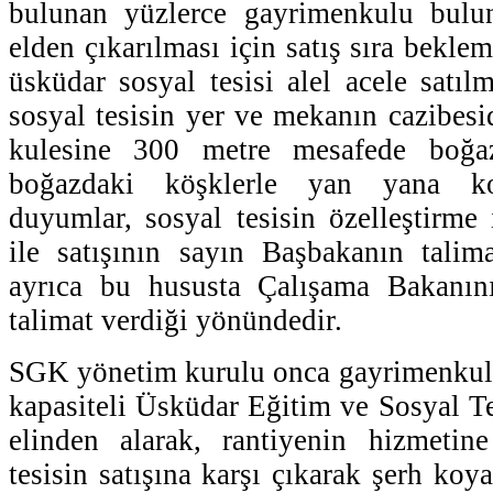
bulunan yüzlerce gayrimenkulu bulu
elden çıkarılması için satış sıra bekl
üsküdar sosyal tesisi alel acele satıl
sosyal tesisin yer ve mekanın cazibesi
kulesine 300 metre mesafede boğaz
boğazdaki köşklerle yan yana k
duyumlar, sosyal tesisin özelleştirme 
ile satışının sayın Başbakanın talimat
ayrıca bu hususta Çalışama Bakanı
talimat verdiği yönündedir.
SGK yönetim kurulu onca gayrimenkulu
kapasiteli Üsküdar Eğitim ve Sosyal Te
elinden alarak, rantiyenin hizmetin
tesisin satışına karşı çıkarak şerh koy