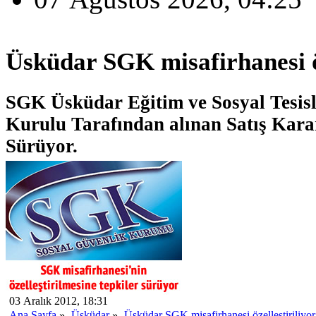
Üsküdar SGK misafirhanesi öz
SGK Üsküdar Eğitim ve Sosyal Tesis
Kurulu Tarafından alınan Satış Karar
Sürüyor.
03 Aralık 2012, 18:31
Ana Sayfa
»
Üsküdar
»
Üsküdar SGK misafirhanesi özelleştiriliyor