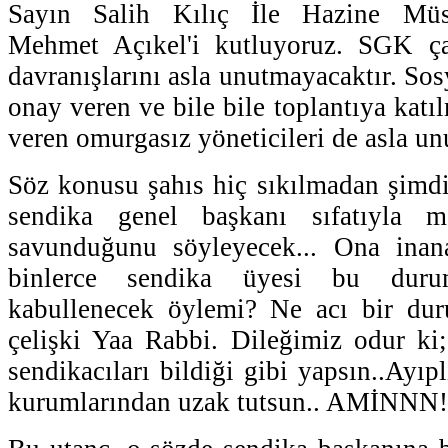
Sayın Salih Kılıç İle Hazine Müste
Mehmet Açıkel'i kutluyoruz. SGK ça
davranışlarını asla unutmayacaktır. Sosy
onay veren ve bile bile toplantıya katı
veren omurgasız yöneticileri de asla un
Söz konusu şahıs hiç sıkılmadan şimd
sendika genel başkanı sıfatıyla me
savunduğunu söyleyecek... Ona inan
binlerce sendika üyesi bu duru
kabullenecek öylemi? Ne acı bir dur
çelişki Yaa Rabbi. Dileğimiz odur ki
sendikacıları bildiği gibi yapsın..Ayıp
kurumlarından uzak tutsun.. AMİNNN!