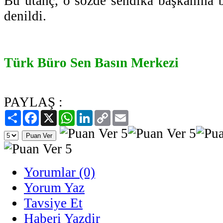
Bu utanç, o sözde sendika başkanına b
denildi.
Türk Büro Sen Basın Merkezi
PAYLAŞ :
Paylaş
Facebook
X
WhatsApp
LinkedIn
Copy
Email
Link
Yorumlar (0)
Yorum Yaz
Tavsiye Et
Haberi Yazdir