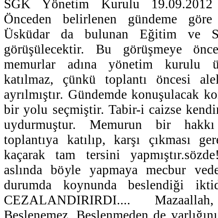
SGK Yönetim Kurulu 19.09.2012 ta
Önceden belirlenen gündeme göre
Üsküdar da bulunan Eğitim ve Sos
görüşülecektir. Bu görüşmeye önce
memurlar adına yönetim kurulu üy
katılmaz, çünkü toplantı öncesi alel
ayrılmıştır. Gündemde konuşulacak ko
bir yolu seçmiştir. Tabir-i caizse kendin
uydurmuştur. Memurun bir hakkı 
toplantıya katılıp, karşı çıkması ger
kaçarak tam tersini yapmıştır.sözd
aslında böyle yapmaya mecbur ved
durumda koynunda beslendiği ikti
CEZALANDIRIRDI.... Mazaallah
Beslenemez. Beslenmeden de varlığını 