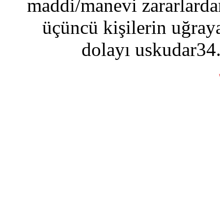
maddi/manevi zararlardan
üçüncü kişilerin uğraya
dolayı uskudar34