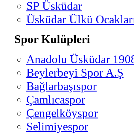
SP Üsküdar
Üsküdar Ülkü Ocaklar
Spor Kulüpleri
Anadolu Üsküdar 190
Beylerbeyi Spor A.Ş
Bağlarbaşıspor
Çamlıcaspor
Çengelköyspor
Selimiyespor