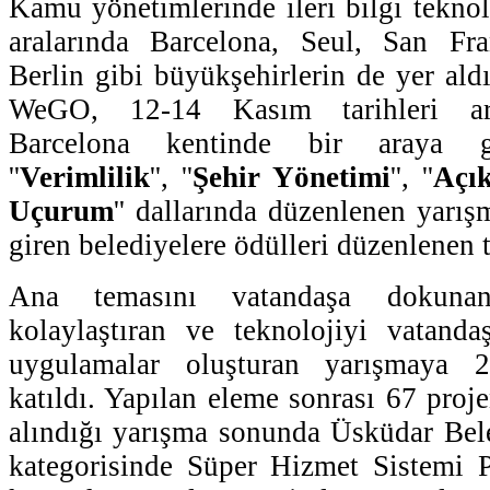
Kamu yönetimlerinde ileri bilgi teknol
aralarında Barcelona, Seul, San Fr
Berlin gibi büyükşehirlerin de yer ald
WeGO, 12-14 Kasım tarihleri ara
Barcelona kentinde bir araya ge
''
Verimlilik
'', ''
Şehir Yönetimi
'', ''
Açık
Uçurum
'' dallarında düzenlenen yarı
giren belediyelere ödülleri düzenlenen t
Ana temasını vatandaşa dokunan,
kolaylaştıran ve teknolojiyi vatanda
uygulamalar oluşturan yarışmaya 2
katıldı. Yapılan eleme sonrası 67 proj
alındığı yarışma sonunda Üsküdar Beled
kategorisinde Süper Hizmet Sistemi Pro