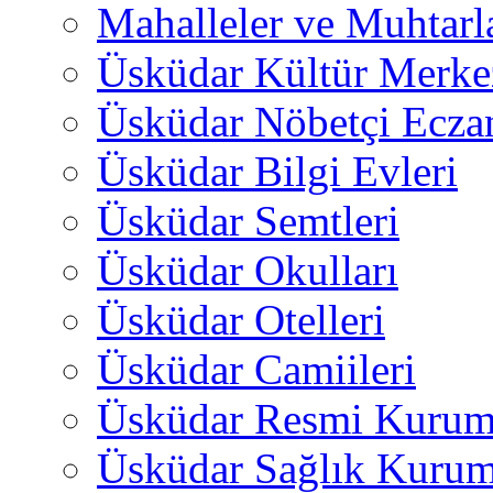
Mahalleler ve Muhtarl
Üsküdar Kültür Merkez
Üsküdar Nöbetçi Ecza
Üsküdar Bilgi Evleri
Üsküdar Semtleri
Üsküdar Okulları
Üsküdar Otelleri
Üsküdar Camiileri
Üsküdar Resmi Kurum
Üsküdar Sağlık Kurum