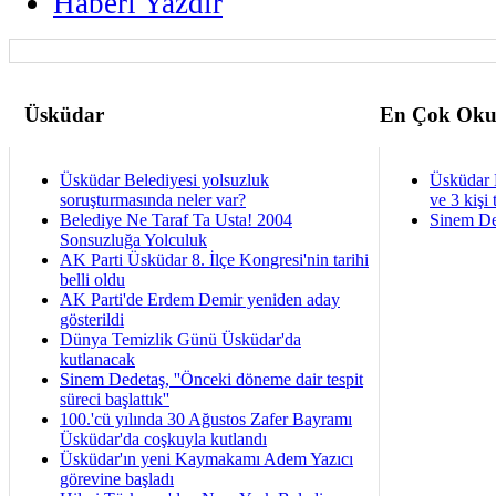
Haberi Yazdir
Üsküdar
En Çok Oku
Üsküdar Belediyesi yolsuzluk
Üsküdar 
soruşturmasında neler var?
ve 3 kişi 
Belediye Ne Taraf Ta Usta! 2004
Sinem De
Sonsuzluğa Yolculuk
AK Parti Üsküdar 8. İlçe Kongresi'nin tarihi
belli oldu
AK Parti'de Erdem Demir yeniden aday
gösterildi
Dünya Temizlik Günü Üsküdar'da
kutlanacak
Sinem Dedetaş, ''Önceki döneme dair tespit
süreci başlattık''
100.'cü yılında 30 Ağustos Zafer Bayramı
Üsküdar'da coşkuyla kutlandı
Üsküdar'ın yeni Kaymakamı Adem Yazıcı
görevine başladı