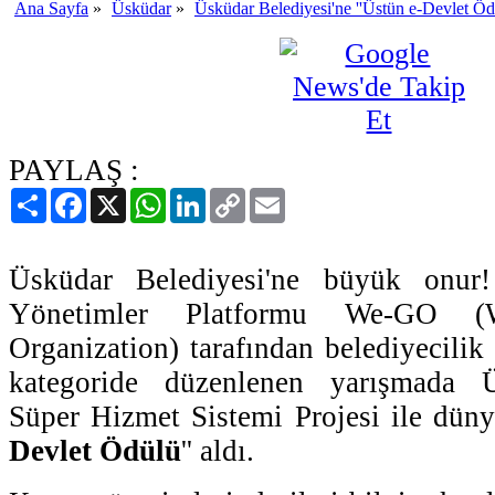
Ana Sayfa
»
Üsküdar
»
Üsküdar Belediyesi'ne ''Üstün e-Devlet Öd
PAYLAŞ :
Paylaş
Facebook
X
WhatsApp
LinkedIn
Copy
Email
Link
Üsküdar Belediyesi'ne büyük onur! 
Yönetimler Platformu We-GO (
Organization) tarafından belediyecilik
kategoride düzenlenen yarışmada Ü
Süper Hizmet Sistemi Projesi ile düny
Devlet Ödülü
'' aldı.