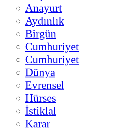
Anayurt
Aydınlık
Birgün
Cumhuriyet
Cumhuriyet
Dünya
Evrensel
Hürses
İstiklal
Karar