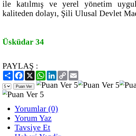
ile katılmış ve yerel yönetim uygula
kaliteden dolayı, Şili Ulusal Devlet Mad
Üsküdar 34
PAYLAŞ :
Paylaş
Facebook
X
WhatsApp
LinkedIn
Copy
Email
Link
Yorumlar (0)
Yorum Yaz
Tavsiye Et