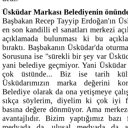
Üsküdar Markası Belediyenin önünd
Başbakan Recep Tayyip Erdoğan'ın Üsk
en son kandilli el sanatları merkezi açı
açıklamada bulunması ki bu açıkla
bıraktı. Başbakanın Üsküdar'da oturmas
Sorusuna ise ''sürekli bir şey var Üsk
yani belediye geçmiyor. Yani Üsküdar
çok üstünde... Biz ise tarih kül
Üsküdarımızın marka değerini kor
Belediye olarak da ona yetişmeye çalı
sıkça söylerim, diyelim ki çok iyi f
basına değere dönmüyor. Ama merkez
avantajlıdır. Bizim yaptığımız bazı f
medyada da, ulusal medyada da ara