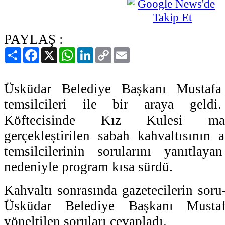
PAYLAŞ :
Paylaş
Facebook
X
WhatsApp
LinkedIn
Copy
Email
Link
Üsküdar Belediye Başkanı Mustafa
temsilcileri ile bir araya geldi
Köftecisinde Kız Kulesi manz
gerçekleştirilen sabah kahvaltısının 
temsilcilerinin sorularını yanıtlaya
nedeniyle program kısa sürdü.
Kahvaltı sonrasında gazetecilerin soru
Üsküdar Belediye Başkanı Musta
yöneltilen soruları cevapladı.