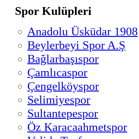
Spor Kulüpleri
Anadolu Üsküdar 1908
Beylerbeyi Spor A.Ş
Bağlarbaşıspor
Çamlıcaspor
Çengelköyspor
Selimiyespor
Sultantepespor
Öz Karacaahmetspor