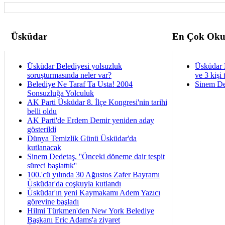
Üsküdar
En Çok Oku
Üsküdar Belediyesi yolsuzluk
Üsküdar 
soruşturmasında neler var?
ve 3 kişi 
Belediye Ne Taraf Ta Usta! 2004
Sinem De
Sonsuzluğa Yolculuk
AK Parti Üsküdar 8. İlçe Kongresi'nin tarihi
belli oldu
AK Parti'de Erdem Demir yeniden aday
gösterildi
Dünya Temizlik Günü Üsküdar'da
kutlanacak
Sinem Dedetaş, ''Önceki döneme dair tespit
süreci başlattık''
100.'cü yılında 30 Ağustos Zafer Bayramı
Üsküdar'da coşkuyla kutlandı
Üsküdar'ın yeni Kaymakamı Adem Yazıcı
görevine başladı
Hilmi Türkmen'den New York Belediye
Başkanı Eric Adams'a ziyaret