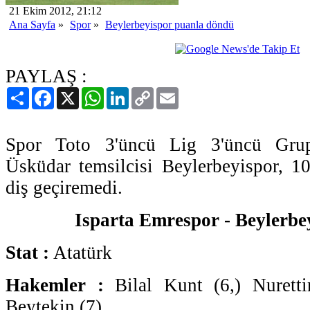
21 Ekim 2012, 21:12
Ana Sayfa
»
Spor
»
Beylerbeyispor puanla döndü
PAYLAŞ :
Paylaş
Facebook
X
WhatsApp
LinkedIn
Copy
Email
Link
Spor Toto 3'üncü Lig 3'üncü Grup
Üsküdar temsilcisi Beylerbeyispor, 10
diş geçiremedi.
Isparta Emrespor - Beylerbey
Stat :
Atatürk
Hakemler :
Bilal Kunt (6,) Nuretti
Beytekin (7)