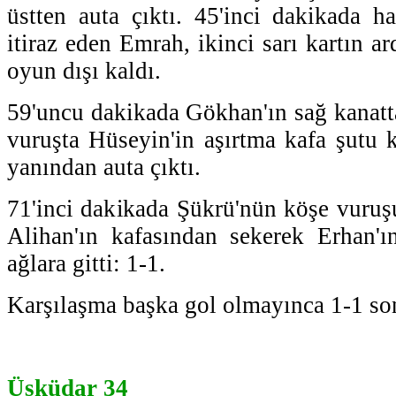
üstten auta çıktı. 45'inci dakikada h
itiraz eden Emrah, ikinci sarı kartın ar
oyun dışı kaldı.
59'uncu dakikada Gökhan'ın sağ kanatta
vuruşta Hüseyin'in aşırtma kafa şutu 
yanından auta çıktı.
71'inci dakikada Şükrü'nün köşe vuruş
Alihan'ın kafasından sekerek Erhan'ı
ağlara gitti: 1-1.
Karşılaşma başka gol olmayınca 1-1 son
Üsküdar 34