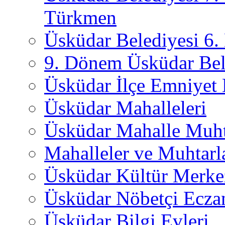
Türkmen
Üsküdar Belediyesi 6
9. Dönem Üsküdar Bel
Üsküdar İlçe Emniyet
Üsküdar Mahalleleri
Üsküdar Mahalle Muht
Mahalleler ve Muhtarl
Üsküdar Kültür Merkez
Üsküdar Nöbetçi Ecza
Üsküdar Bilgi Evleri