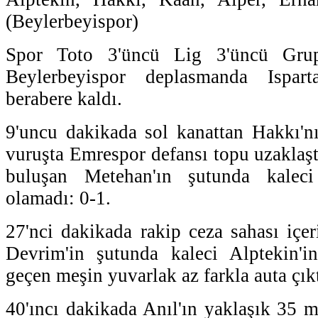
(Beylerbeyispor)
Spor Toto 3'üncü Lig 3'üncü Grup
Beylerbeyispor deplasmanda Ispar
berabere kaldı.
9'uncu dakikada sol kanattan Hakkı'nı
vuruşta Emrespor defansı topu uzaklaşt
buluşan Metehan'ın şutunda kalec
olamadı: 0-1.
27'nci dakikada rakip ceza sahası içer
Devrim'in şutunda kaleci Alptekin'in
geçen meşin yuvarlak az farkla auta çıkt
40'ıncı dakikada Anıl'ın yaklaşık 35 