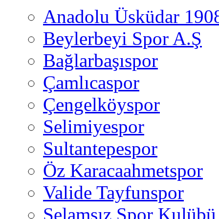
Anadolu Üsküdar 190
Beylerbeyi Spor A.Ş
Bağlarbaşıspor
Çamlıcaspor
Çengelköyspor
Selimiyespor
Sultantepespor
Öz Karacaahmetspor
Valide Tayfunspor
Selamsız Spor Kulübü