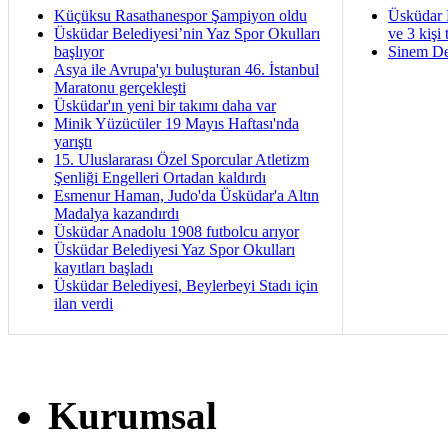
Küçüksu Rasathanespor Şampiyon oldu
Üsküdar 
Üsküdar Belediyesi’nin Yaz Spor Okulları
ve 3 kişi 
başlıyor
Sinem De
Asya ile Avrupa'yı buluşturan 46. İstanbul
Maratonu gerçekleşti
Üsküdar'ın yeni bir takımı daha var
Minik Yüzücüler 19 Mayıs Haftası'nda
yarıştı
15. Uluslararası Özel Sporcular Atletizm
Şenliği Engelleri Ortadan kaldırdı
Esmenur Haman, Judo'da Üsküdar'a Altın
Madalya kazandırdı
Üsküdar Anadolu 1908 futbolcu arıyor
Üsküdar Belediyesi Yaz Spor Okulları
kayıtları başladı
Üsküdar Belediyesi, Beylerbeyi Stadı için
ilan verdi
Kurumsal