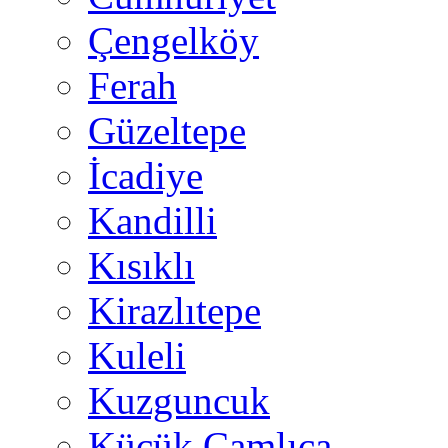
Çengelköy
Ferah
Güzeltepe
İcadiye
Kandilli
Kısıklı
Kirazlıtepe
Kuleli
Kuzguncuk
Küçük Çamlıca