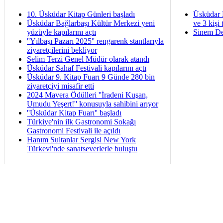
10. Üsküdar Kitap Günleri başladı
Üsküdar 
Üsküdar Bağlarbaşı Kültür Merkezi yeni
ve 3 kişi 
yüzüyle kapılarını açtı
Sinem De
''Yılbaşı Pazarı 2025'' rengarenk stantlarıyla
ziyaretçilerini bekliyor
Selim Terzi Genel Müdür olarak atandı
Üsküdar Sahaf Festivali kapılarını açtı
Üsküdar 9. Kitap Fuarı 9 Günde 280 bin
ziyaretçiyi misafir etti
2024 Mavera Ödülleri ''İradeni Kuşan,
Umudu Yeşert!'' konusuyla sahibini arıyor
''Üsküdar Kitap Fuarı'' başladı
Türkiye'nin ilk Gastronomi Sokağı
Gastronomi Festivali ile açıldı
Hanım Sultanlar Sergisi New York
Türkevi'nde sanatseverlerle buluştu