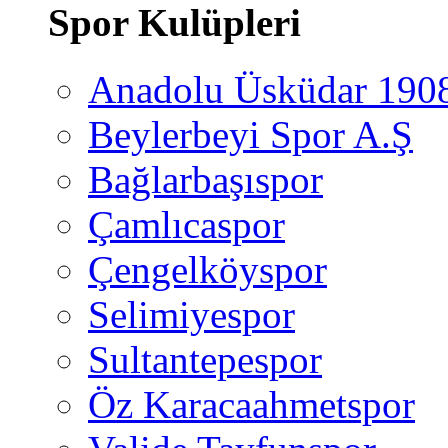
Spor Kulüpleri
Anadolu Üsküdar 190
Beylerbeyi Spor A.Ş
Bağlarbaşıspor
Çamlıcaspor
Çengelköyspor
Selimiyespor
Sultantepespor
Öz Karacaahmetspor