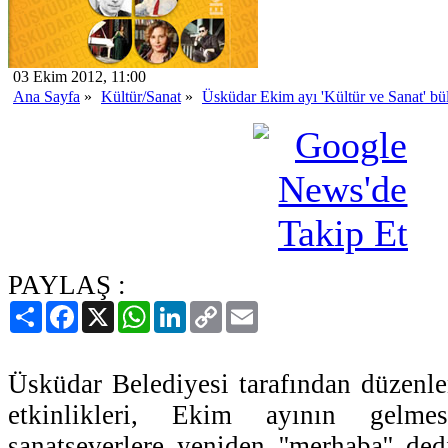
03 Ekim 2012, 11:00
Ana Sayfa
»
Kültür/Sanat
»
Üsküdar Ekim ayı 'Kültür ve Sanat' bül
PAYLAŞ :
Paylaş
Facebook
X
WhatsApp
LinkedIn
Copy
Email
Link
Üsküdar Belediyesi tarafından düzenl
etkinlikleri, Ekim ayının gelm
sanatseverlere yeniden ''merhaba'' ded