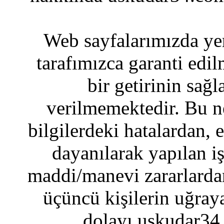
Web sayfalarımızda yer
tarafımızca garanti edil
bir getirinin sağ
verilmemektedir. Bu n
bilgilerdeki hatalardan, 
dayanılarak yapılan i
maddi/manevi zararlardan
üçüncü kişilerin uğraya
dolayı uskudar34