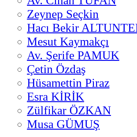
Av. Cihan TUFAN
Zeynep Seçkin
Hacı Bekir ALTUNTE
Mesut Kaymakçı
Av. Şerife PAMUK
Çetin Özdaş
Hüsamettin Piraz
Esra KİRİK
Zülfikar ÖZKAN
Musa GÜMUŞ