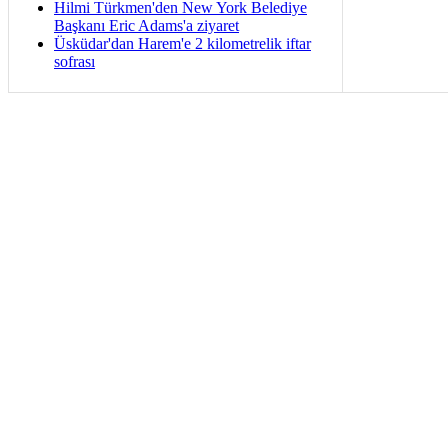
Hilmi Türkmen'den New York Belediye
Başkanı Eric Adams'a ziyaret
Üsküdar'dan Harem'e 2 kilometrelik iftar
sofrası