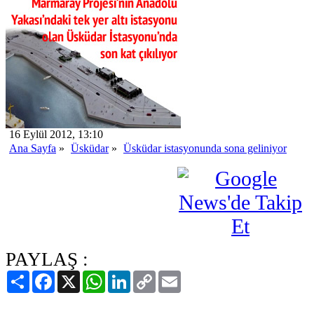
16 Eylül 2012, 13:10
Ana Sayfa
»
Üsküdar
»
Üsküdar istasyonunda sona geliniyor
PAYLAŞ :
Paylaş
Facebook
X
WhatsApp
LinkedIn
Copy
Email
Link