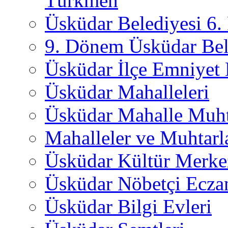
Türkmen
Üsküdar Belediyesi 6
9. Dönem Üsküdar Bel
Üsküdar İlçe Emniyet
Üsküdar Mahalleleri
Üsküdar Mahalle Muht
Mahalleler ve Muhtarl
Üsküdar Kültür Merkez
Üsküdar Nöbetçi Ecza
Üsküdar Bilgi Evleri