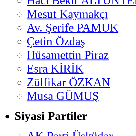
Hacı Bekir ALTUNTE
Mesut Kaymakçı
Av. Şerife PAMUK
Çetin Özdaş
Hüsamettin Piraz
Esra KİRİK
Zülfikar ÖZKAN
Musa GÜMUŞ
Siyasi Partiler
AK Parti Üsküdar