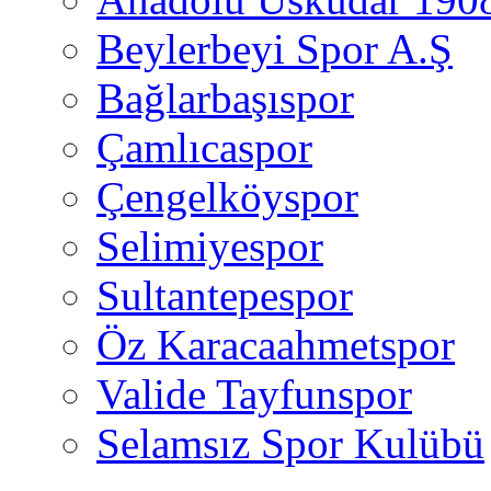
Beylerbeyi Spor A.Ş
Bağlarbaşıspor
Çamlıcaspor
Çengelköyspor
Selimiyespor
Sultantepespor
Öz Karacaahmetspor
Valide Tayfunspor
Selamsız Spor Kulübü