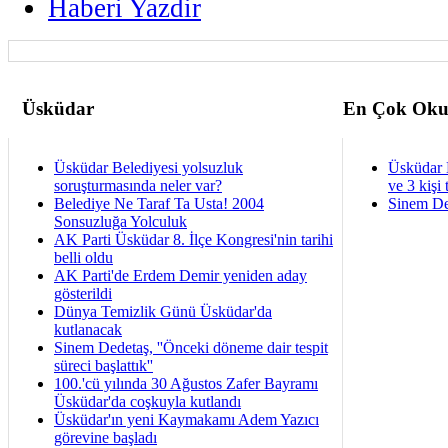
Haberi Yazdir
Üsküdar
En Çok Oku
Üsküdar Belediyesi yolsuzluk
Üsküdar 
soruşturmasında neler var?
ve 3 kişi 
Belediye Ne Taraf Ta Usta! 2004
Sinem De
Sonsuzluğa Yolculuk
AK Parti Üsküdar 8. İlçe Kongresi'nin tarihi
belli oldu
AK Parti'de Erdem Demir yeniden aday
gösterildi
Dünya Temizlik Günü Üsküdar'da
kutlanacak
Sinem Dedetaş, ''Önceki döneme dair tespit
süreci başlattık''
100.'cü yılında 30 Ağustos Zafer Bayramı
Üsküdar'da coşkuyla kutlandı
Üsküdar'ın yeni Kaymakamı Adem Yazıcı
görevine başladı