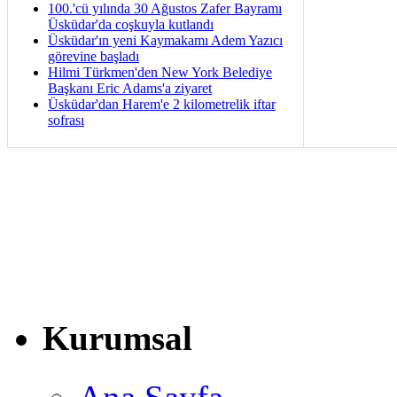
100.'cü yılında 30 Ağustos Zafer Bayramı
Üsküdar'da coşkuyla kutlandı
Üsküdar'ın yeni Kaymakamı Adem Yazıcı
görevine başladı
Hilmi Türkmen'den New York Belediye
Başkanı Eric Adams'a ziyaret
Üsküdar'dan Harem'e 2 kilometrelik iftar
sofrası
Kurumsal