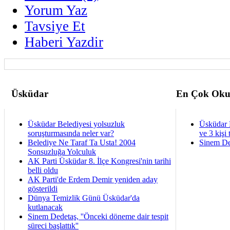
Yorum Yaz
Tavsiye Et
Haberi Yazdir
Üsküdar
En Çok Oku
Üsküdar Belediyesi yolsuzluk
Üsküdar 
soruşturmasında neler var?
ve 3 kişi 
Belediye Ne Taraf Ta Usta! 2004
Sinem De
Sonsuzluğa Yolculuk
AK Parti Üsküdar 8. İlçe Kongresi'nin tarihi
belli oldu
AK Parti'de Erdem Demir yeniden aday
gösterildi
Dünya Temizlik Günü Üsküdar'da
kutlanacak
Sinem Dedetaş, ''Önceki döneme dair tespit
süreci başlattık''