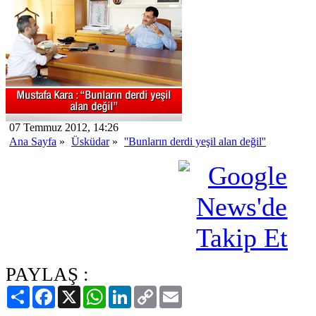
07 Temmuz 2012, 14:26
Ana Sayfa
»
Üsküdar
»
''Bunların derdi yeşil alan değil''
PAYLAŞ :
Paylaş
Facebook
X
WhatsApp
LinkedIn
Copy
Email
Link