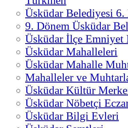
Türkmen
Üsküdar Belediyesi 6
9. Dönem Üsküdar Bel
Üsküdar İlçe Emniyet
Üsküdar Mahalleleri
Üsküdar Mahalle Muht
Mahalleler ve Muhtarl
Üsküdar Kültür Merkez
Üsküdar Nöbetçi Ecza
Üsküdar Bilgi Evleri