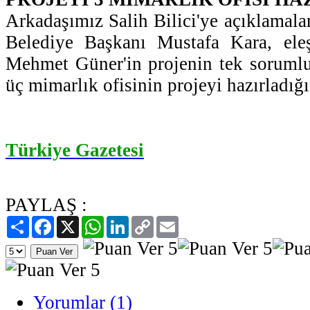
Arkadaşımız Salih Bilici'ye açıklamal
Belediye Başkanı Mustafa Kara, ele
Mehmet Güner'in projenin tek sorumlu
üç mimarlık ofisinin projeyi hazırladığın
Türkiye Gazetesi
PAYLAŞ :
Paylaş
Facebook
X
WhatsApp
LinkedIn
Copy
Email
Link
Yorumlar (1)