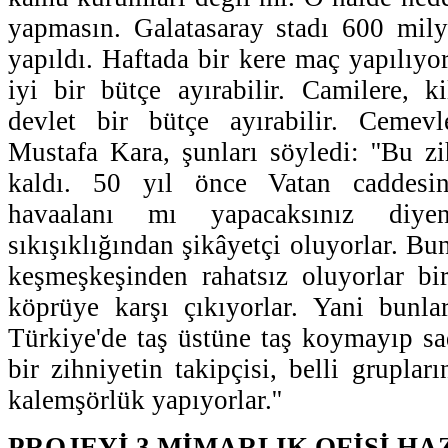
yapmasın. Galatasaray stadı 600 mily
yapıldı. Haftada bir kere maç yapılıyo
iyi bir bütçe ayırabilir. Camilere, ki
devlet bir bütçe ayırabilir. Cemevle
Mustafa Kara, şunları söyledi: ''Bu zi
kaldı. 50 yıl önce Vatan caddesin
havaalanı mı yapacaksınız diye
sıkışıklığından şikâyetçi oluyorlar. Bun
keşmeşkeşinden rahatsız oluyorlar b
köprüye karşı çıkıyorlar. Yani bunl
Türkiye'de taş üstüne taş koymayıp s
bir zihniyetin takipçisi, belli grupları
kalemşörlük yapıyorlar.''
PROJEYİ 3 MİMARLIK OFİSİ HA