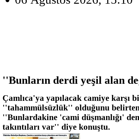
''Bunların derdi yeşil alan değ
Çamlıca'ya yapılacak camiye karşı b
''tahammülsüzlük'' olduğunu belirte
''Bunlardakine 'cami düşmanlığı' de
takıntıları var'' diye konuştu.