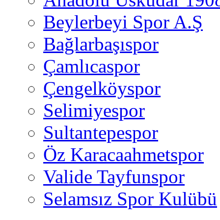
Beylerbeyi Spor A.Ş
Bağlarbaşıspor
Çamlıcaspor
Çengelköyspor
Selimiyespor
Sultantepespor
Öz Karacaahmetspor
Valide Tayfunspor
Selamsız Spor Kulübü