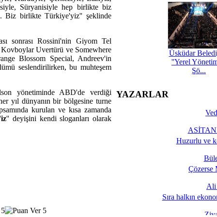
iyle, Süryanisiyle hep birlikte biz
iz birlikte Türkiye'yiz'' şeklinde
sı sonrası Rossini'nin Giyom Tel
dan Kovboylar Uvertürü ve Somewhere
Üsküdar Beledi
nge Blossom Special, Andreev'in
''Yerel Yöneti
ölümü seslendirilirken, bu muhteşem
Şö...
lson yönetiminde ABD'de verdiği
YAZARLAR
er yıl dünyanın bir bölgesine turne
apsamında kurulan ve kısa zamanda
Ved
iz
'' deyişini kendi sloganları olarak
ASİTANE
Huzurlu ve k
Bül
Çözerse 
Al
Sıra halkın ekono
Ziy