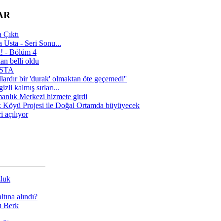
AR
 Çıktı
 Usta - Seri Sonu...
a! - Bölüm 4
n belli oldu
 USTA
lardır bir 'durak' olmaktan öte geçemedi''
zli kalmış sırları...
manlık Merkezi hizmete girdi
 Köyü Projesi ile Doğal Ortamda büyüyecek
i açılıyor
zluk
tına alındı?
ı Berk