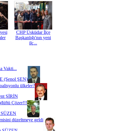
yesi
CHP Üsküdar İlçe
mler
Başkanlığı'nın yeni
ilç...
a Vakti...
 (Şenol ŞEN)
oalisyonlu ülkeler?
ent ŞİRİN
Müftü Çözer!!!
i SÜZEN
misini düzeltmeye geldi
a SÜZEN