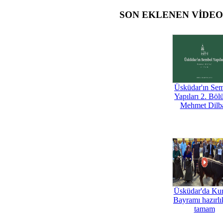
SON EKLENEN VİDE
Üsküdar'ın Se
Yapıları 2. Böl
Mehmet Dilb
Üsküdar'da Ku
Bayramı hazırlık
tamam