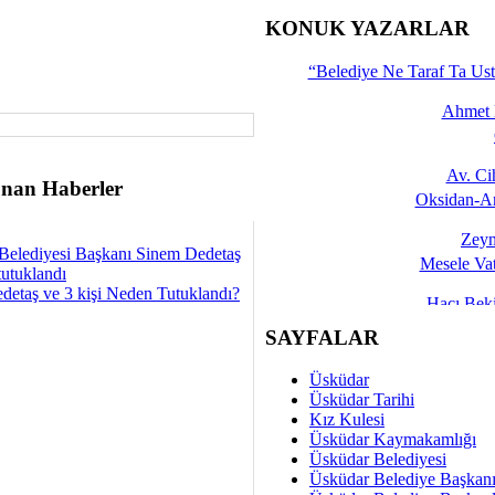
İşte 
KONUK YAZARLAR
Yalçın
“Belediye Ne Taraf Ta Ust
Ahmet 
Av. C
nan Haberler
Oksidan-An
Zeyn
Belediyesi Başkanı Sinem Dedetaş
Mesele Vat
tutuklandı
detaş ve 3 kişi Neden Tutuklandı?
Hacı Be
Okullarda M
SAYFALAR
Mesu
Üsküdar
Dünya Fani, Ama Kısa
Üsküdar Tarihi
Kız Kulesi
Sav
Üsküdar Kaymakamlığı
Hukukun Adale
Üsküdar Belediyesi
Üsküdar Belediye Başkan