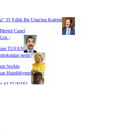
Biz buyuz...
 SOYSEVİNÇ
a” 35 Yıllık Bir Usta'nın Kalemi
Mertol Canel
Göç ;
ihan TUFAN
tioksidan nedir?
ep Seçkin
an Hainliğiymiş
kir ALTUNTEL
adde Bağımlılığı
t Kaymakçı
 Bir Süre De Olsa Burdayız
aş ŞENEL
ti Kalmadı Üstadım!
ı