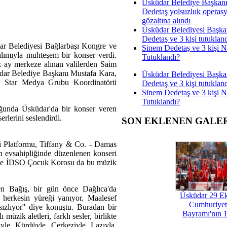
Üsküdar Belediye Başkan
Dedetaş yolsuzluk operas
gözaltına alındı
Üsküdar Belediyesi Başka
Dedetaş ve 3 kişi tutuklan
ar Belediyesi Bağlarbaşı Kongre ve
Sinem Dedetaş ve 3 kişi 
lımıyla muhteşem bir konser verdi.
Tutuklandı?
 ay merkeze alınan valilerden Saim
ar Belediye Başkanı Mustafa Kara,
Üsküdar Belediyesi Başka
 Star Medya Grubu Koordinatörü
Dedetaş ve 3 kişi tutuklan
Sinem Dedetaş ve 3 kişi 
Tutuklandı?
unda Üsküdar'da bir konser veren
rlerini seslendirdi.
SON EKLENEN GALE
i Platformu, Tiffany & Co. - Damas
 evsahipliğinde düzenlenen konseri
 ve İDSO Çocuk Korosu da bu müzik
n Bağış, bir gün önce Dağlıca'da
Üsküdar 29 E
ün herkesin yüreği yanıyor. Maalesef
Cumhuriyet
sızlıyor'' diye konuştu. Buradan bir
Bayramı'nın 1
müzik aletleri, farklı sesler, birlikte
yle, Kürdüyle, Çerkeziyle, Lazıyla,