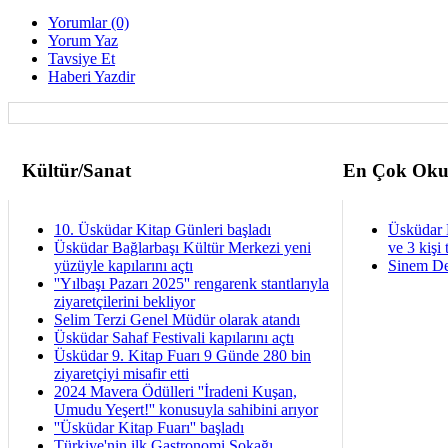
Yorumlar (0)
Yorum Yaz
Tavsiye Et
Haberi Yazdir
Kültür/Sanat
En Çok Oku
10. Üsküdar Kitap Günleri başladı
Üsküdar 
Üsküdar Bağlarbaşı Kültür Merkezi yeni
ve 3 kişi 
yüzüyle kapılarını açtı
Sinem De
''Yılbaşı Pazarı 2025'' rengarenk stantlarıyla
ziyaretçilerini bekliyor
Selim Terzi Genel Müdür olarak atandı
Üsküdar Sahaf Festivali kapılarını açtı
Üsküdar 9. Kitap Fuarı 9 Günde 280 bin
ziyaretçiyi misafir etti
2024 Mavera Ödülleri ''İradeni Kuşan,
Umudu Yeşert!'' konusuyla sahibini arıyor
''Üsküdar Kitap Fuarı'' başladı
Türkiye'nin ilk Gastronomi Sokağı