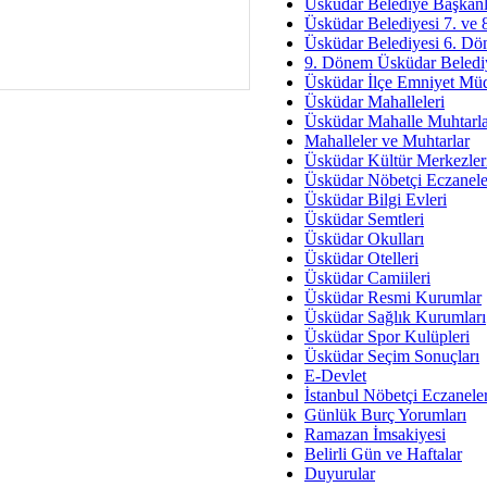
Av. Ş
Üsküdar Belediye Başkanl
Üsküdar Belediyesi 7. ve
İmar Sorunlarının Genel Ç
Üsküdar Belediyesi 6. Dö
9. Dönem Üsküdar Belediy
Çet
Üsküdar İlçe Emniyet Mü
Arakan Ner
Üsküdar Mahalleleri
Üsküdar Mahalle Muhtarla
Hüsam
Mahalleler ve Muhtarlar
Bayramın Mü
Üsküdar Kültür Merkezler
Üsküdar Nöbetçi Eczanele
Es
Üsküdar Bilgi Evleri
Ruhsal Yön
Üsküdar Semtleri
Üsküdar Okulları
Zülf
Üsküdar Otelleri
Üsküdar Kar
Üsküdar Camiileri
Üsküdar Resmi Kurumlar
Mus
Üsküdar Sağlık Kurumları
Üsküdar Spor Kulüpleri
Üsküdar Seçim Sonuçları
E-Devlet
İstanbul Nöbetçi Eczanele
Günlük Burç Yorumları
Ramazan İmsakiyesi
Belirli Gün ve Haftalar
Duyurular