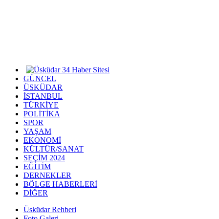
GÜNCEL
ÜSKÜDAR
İSTANBUL
TÜRKİYE
POLİTİKA
SPOR
YAŞAM
EKONOMİ
KÜLTÜR/SANAT
SEÇİM 2024
EĞİTİM
DERNEKLER
BÖLGE HABERLERİ
DİĞER
Üsküdar Rehberi
Foto Galeri