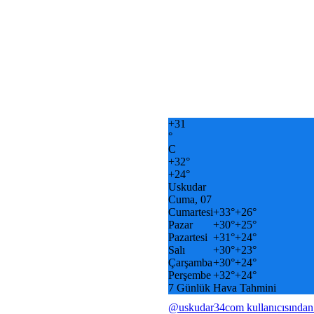
+
31
°
C
+
32°
+
24°
Uskudar
Cuma, 07
Cumartesi
+
33°
+
26°
Pazar
+
30°
+
25°
Pazartesi
+
31°
+
24°
Salı
+
30°
+
23°
Çarşamba
+
30°
+
24°
Perşembe
+
32°
+
24°
7 Günlük Hava Tahmini
@uskudar34com kullanıcısından