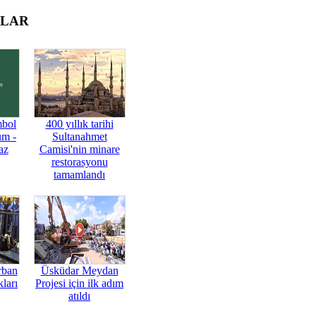
OLAR
mbol
400 yıllık tarihi
üm -
Sultanahmet
az
Camisi'nin minare
restorasyonu
tamamlandı
rban
Üsküdar Meydan
ları
Projesi için ilk adım
atıldı