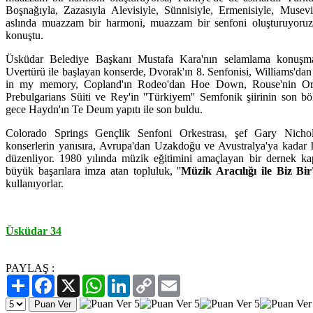
Boşnağıyla, Zazasıyla Alevisiyle, Sünnisiyle, Ermenisiyle, Musevis
aslında muazzam bir harmoni, muazzam bir senfoni oluşturuyoruz. B
konuştu.
Üsküdar Belediye Başkanı Mustafa Kara'nın selamlama konuşma
Uvertürü ile başlayan konserde, Dvorak'ın 8. Senfonisi, Williams'
in my memory, Copland'ın Rodeo'dan Hoe Down, Rouse'nin Ora
Prebulgarians Süiti ve Rey'in ''Türkiyem'' Semfonik şiirinin son b
gece Haydn'ın Te Deum yapıtı ile son buldu.
Colorado Springs Gençlik Senfoni Orkestrası, şef Gary Nicho
konserlerin yanısıra, Avrupa'dan Uzakdoğu ve Avustralya'ya kadar h
düzenliyor. 1980 yılında müzik eğitimini amaçlayan bir dernek k
büyük başarılara imza atan topluluk, ''
Müzik Aracılığı ile Biz Bir'
kullanıyorlar.
Üsküdar 34
PAYLAŞ :
Paylaş
Facebook
X
WhatsApp
LinkedIn
Copy
Email
Link