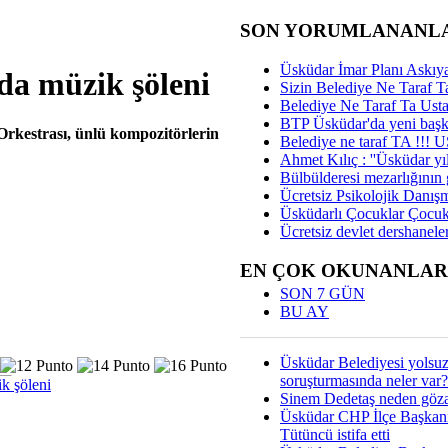
SON YORUMLANANL
Üsküdar İmar Planı Askıya
da müzik şöleni
Sizin Belediye Ne Taraf Ta
Belediye Ne Taraf Ta Ust
BTP Üsküdar'da yeni başka
rkestrası, ünlü kompozitörlerin
Belediye ne taraf TA !!!
Ahmet Kılıç : ''Üsküdar yıl
Bülbülderesi mezarlığının gi
Ücretsiz Psikolojik Danış
Üsküdarlı Çocuklar Çocuk
Ücretsiz devlet dershaneler
EN ÇOK OKUNANLAR
SON 7 GÜN
BU AY
Üsküdar Belediyesi yolsu
soruşturmasında neler var?
k şöleni
Sinem Dedetaş neden gözal
Üsküdar CHP İlçe Başkan
Tütüncü istifa etti