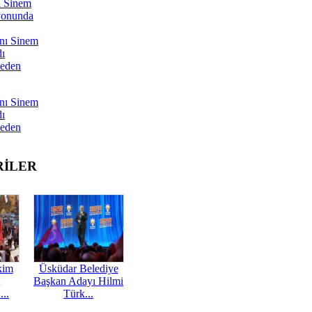
ı Sinem
yonunda
nı Sinem
dı
Neden
nı Sinem
dı
Neden
RİLER
kim
Üsküdar Belediye
Başkan Adayı Hilmi
...
Türk...