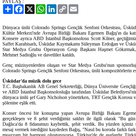
PAYLAŞ :
Paylaş
Facebook
X
WhatsApp
LinkedIn
Copy
Email
Link
Dünyaca ünlü Colorado Springs Gençlik Senfoni Orkestrası, Üsküd
Kültür Merkezi'nde Avrupa Birliği Bakanı Egemen Bağış'ın da katı
Konsere ayrıca ABD İstanbul Başkonsolosu Scott Kilner, geçtiğimiz
Saffet Karahisarlı, Üsküdar Kaymakamı Süleyman Erdoğan ve Üsküd
Star Medya Grubu Operasyon Grup Başkanı Haşmet Gökırmak,
Mehmet Sadioğlu ve davetliler katıldı.
Genç müzisyenlerden oluşan ve Star Medya Grubu'nun sponsorluğ
Colorado Springs Gençlik Senfoni Orkestrası, ünlü kompozitörlerin ese
Üsküdar'da müzik dolu gece
T.C. Başbakanlık AB Genel Sekreterliği, Dünya Üniversite Gençliğ
ve ABD İstanbul Başkonsolosluğu tarafından Üsküdar Belediyesi'nin
dünyaca ünlü şef Gary Nicholson yönetirken, TRT Gençlik Korosu
şölenine eşlik etti.
Konser öncesi bir konuşma yapan Avrupa Birliği Bakanı Egeme
gerçekleşen ve 8 şehit verdiğimiz saldırı ile ilgili olarak ''Bu g
Dağlıca'da 8 fidanımızı kaybettik, şehit verdik. Bu yüzden içimiz 
mesaj vermek istediğini kaydeden Bağış, ''Nasıl bu koroda farklı farklı 
muazzam bir harmoni oluşturuyorsa, Türkiye'de de asırlardır Türkü