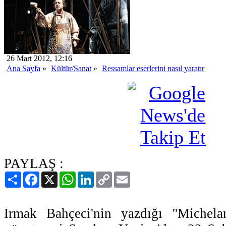
26 Mart 2012, 12:16
Ana Sayfa
»
Kültür/Sanat
»
Ressamlar eserlerini nasıl yaratır
PAYLAŞ :
Paylaş
Facebook
X
WhatsApp
LinkedIn
Copy
Email
Link
Irmak Bahçeci'nin yazdığı ''Michela