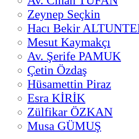
Av. Cihan TUFAN
Zeynep Seçkin
Hacı Bekir ALTUNTE
Mesut Kaymakçı
Av. Şerife PAMUK
Çetin Özdaş
Hüsamettin Piraz
Esra KİRİK
Zülfikar ÖZKAN
Musa GÜMUŞ