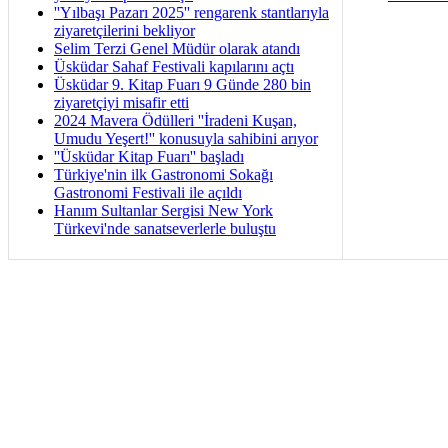
''Yılbaşı Pazarı 2025'' rengarenk stantlarıyla
ziyaretçilerini bekliyor
Selim Terzi Genel Müdür olarak atandı
Üsküdar Sahaf Festivali kapılarını açtı
Üsküdar 9. Kitap Fuarı 9 Günde 280 bin
ziyaretçiyi misafir etti
2024 Mavera Ödülleri ''İradeni Kuşan,
Umudu Yeşert!'' konusuyla sahibini arıyor
''Üsküdar Kitap Fuarı'' başladı
Türkiye'nin ilk Gastronomi Sokağı
Gastronomi Festivali ile açıldı
Hanım Sultanlar Sergisi New York
Türkevi'nde sanatseverlerle buluştu