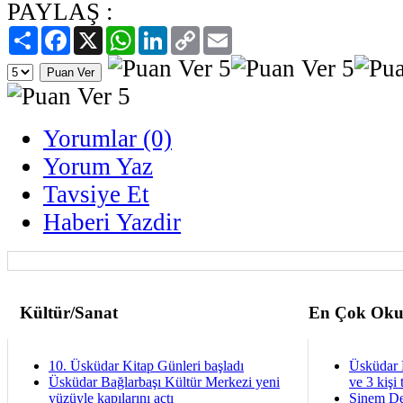
PAYLAŞ :
Paylaş
Facebook
X
WhatsApp
LinkedIn
Copy
Email
Link
Yorumlar (0)
Yorum Yaz
Tavsiye Et
Haberi Yazdir
Kültür/Sanat
En Çok Oku
10. Üsküdar Kitap Günleri başladı
Üsküdar 
Üsküdar Bağlarbaşı Kültür Merkezi yeni
ve 3 kişi 
yüzüyle kapılarını açtı
Sinem De