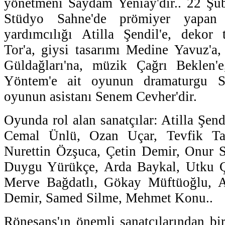
yönetmeni Saydam Yeniay'dır.. 22 Şu
Stüdyo Sahne'de prömiyer yapan
yardımcılığı Atilla Şendil'e, dekor 
Tor'a, giysi tasarımı Medine Yavuz'a,
Güldağları'na, müzik Çağrı Beklen'
Yöntem'e ait oyunun dramaturgu S
oyunun asistanı Senem Cevher'dir.
Oyunda rol alan sanatçılar: Atilla Şe
Cemal Ünlü, Ozan Uçar, Tevfik Ta
Nurettin Özşuca, Çetin Demir, Onur S
Duygu Yürükçe, Arda Baykal, Utku Ço
Merve Bağdatlı, Gökay Müftüoğlu, A
Demir, Samed Silme, Mehmet Konu..
Rönesans'ın önemli sanatçılarından bi