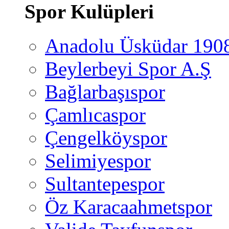
Spor Kulüpleri
Anadolu Üsküdar 190
Beylerbeyi Spor A.Ş
Bağlarbaşıspor
Çamlıcaspor
Çengelköyspor
Selimiyespor
Sultantepespor
Öz Karacaahmetspor