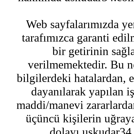
Web sayfalarımızda yer
tarafımızca garanti edil
bir getirinin sağ
verilmemektedir. Bu n
bilgilerdeki hatalardan, 
dayanılarak yapılan i
maddi/manevi zararlardan
üçüncü kişilerin uğraya
dolayı uskudar34