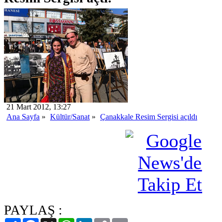
21 Mart 2012, 13:27
Ana Sayfa
»
Kültür/Sanat
»
Çanakkale Resim Sergisi açıldı
PAYLAŞ :
Paylaş
Facebook
X
WhatsApp
LinkedIn
Copy
Email