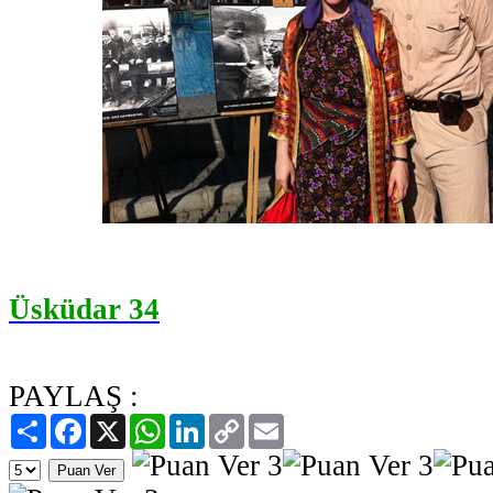
Üsküdar 34
PAYLAŞ :
Paylaş
Facebook
X
WhatsApp
LinkedIn
Copy
Email
Link