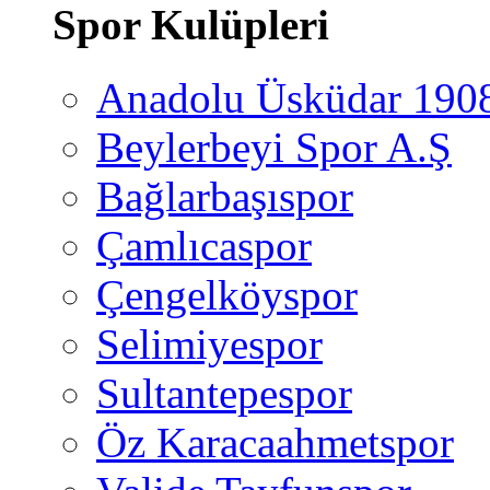
Spor Kulüpleri
Anadolu Üsküdar 190
Beylerbeyi Spor A.Ş
Bağlarbaşıspor
Çamlıcaspor
Çengelköyspor
Selimiyespor
Sultantepespor
Öz Karacaahmetspor