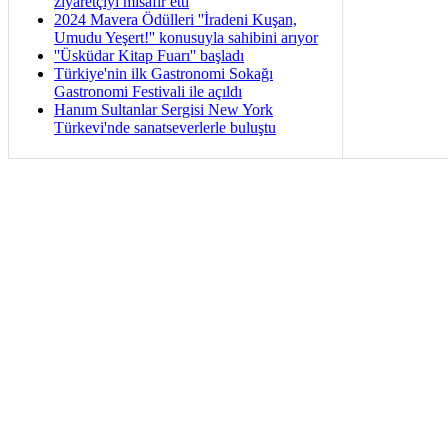
ziyaretçiyi misafir etti
2024 Mavera Ödülleri ''İradeni Kuşan,
Umudu Yeşert!'' konusuyla sahibini arıyor
''Üsküdar Kitap Fuarı'' başladı
Türkiye'nin ilk Gastronomi Sokağı
Gastronomi Festivali ile açıldı
Hanım Sultanlar Sergisi New York
Türkevi'nde sanatseverlerle buluştu