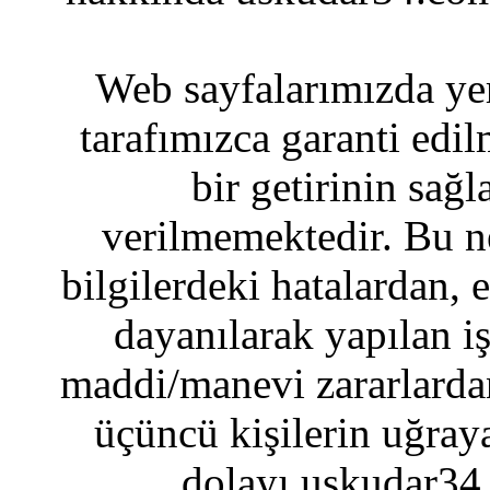
Web sayfalarımızda yer
tarafımızca garanti edil
bir getirinin sağ
verilmemektedir. Bu n
bilgilerdeki hatalardan, 
dayanılarak yapılan i
maddi/manevi zararlardan
üçüncü kişilerin uğraya
dolayı uskudar34