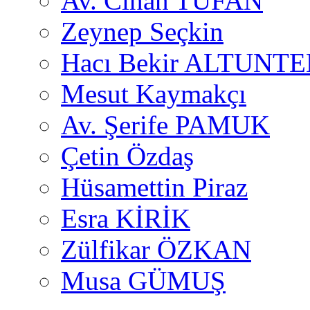
Av. Cihan TUFAN
Zeynep Seçkin
Hacı Bekir ALTUNTE
Mesut Kaymakçı
Av. Şerife PAMUK
Çetin Özdaş
Hüsamettin Piraz
Esra KİRİK
Zülfikar ÖZKAN
Musa GÜMUŞ