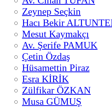
Av. Cihan TUFAN
Zeynep Seçkin
Hacı Bekir ALTUNTE
Mesut Kaymakçı
Av. Şerife PAMUK
Çetin Özdaş
Hüsamettin Piraz
Esra KİRİK
Zülfikar ÖZKAN
Musa GÜMUŞ