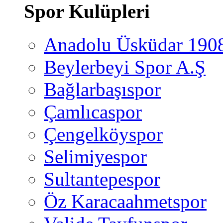
Spor Kulüpleri
Anadolu Üsküdar 190
Beylerbeyi Spor A.Ş
Bağlarbaşıspor
Çamlıcaspor
Çengelköyspor
Selimiyespor
Sultantepespor
Öz Karacaahmetspor