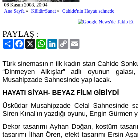
06 Kasım 2008, 20:04
Ana Sayfa
»
Kültür/Sanat
»
Cahide'nin Hayatı sahnede
PAYLAŞ :
Paylaş
Facebook
X
WhatsApp
LinkedIn
Copy
Email
Link
Türk sinemasının ilk kadın starı Cahide Sonk
“Dinmeyen Alkışlar” adlı oyunun galas
Musahipzade Sahnesinde yapılacak.
HAYATI SİYAH- BEYAZ FİLM GİBİYDİ
Üsküdar Musahipzade Celal Sahnesinde s
Siren Kınal'ın yazdığı oyunu, Engin Gürmen yö
Dekor tasarımı Ayhan Doğan, kostüm tasarım
tasarımı İlhan Ören, efekt tasarımı Ersin Aşa