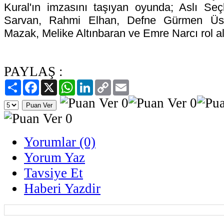
Kural'ın imzasını taşıyan oyunda; Aslı Seç
Sarvan, Rahmi Elhan, Defne Gürmen Üs
Mazak, Melike Altınbaran ve Emre Narcı rol al
PAYLAŞ :
Paylaş
Facebook
X
WhatsApp
LinkedIn
Copy
Email
Link
Yorumlar (0)
Yorum Yaz
Tavsiye Et
Haberi Yazdir