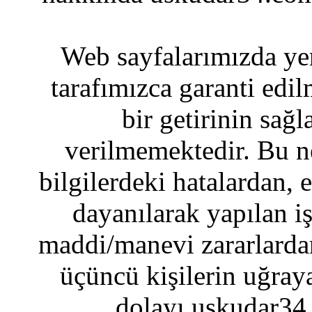
Web sayfalarımızda yer
tarafımızca garanti edil
bir getirinin sağ
verilmemektedir. Bu n
bilgilerdeki hatalardan, 
dayanılarak yapılan i
maddi/manevi zararlardan
üçüncü kişilerin uğraya
dolayı uskudar34