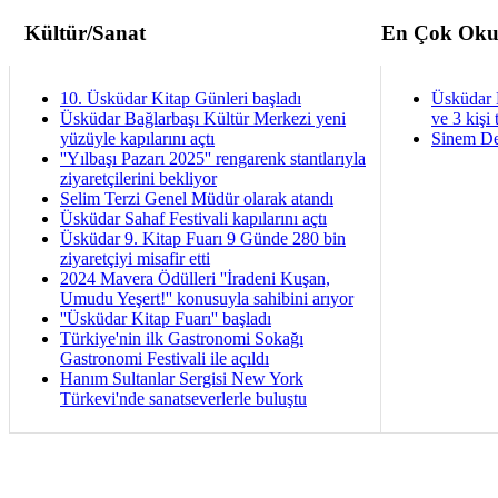
Kültür/Sanat
En Çok Oku
10. Üsküdar Kitap Günleri başladı
Üsküdar 
Üsküdar Bağlarbaşı Kültür Merkezi yeni
ve 3 kişi 
yüzüyle kapılarını açtı
Sinem De
''Yılbaşı Pazarı 2025'' rengarenk stantlarıyla
ziyaretçilerini bekliyor
Selim Terzi Genel Müdür olarak atandı
Üsküdar Sahaf Festivali kapılarını açtı
Üsküdar 9. Kitap Fuarı 9 Günde 280 bin
ziyaretçiyi misafir etti
2024 Mavera Ödülleri ''İradeni Kuşan,
Umudu Yeşert!'' konusuyla sahibini arıyor
''Üsküdar Kitap Fuarı'' başladı
Türkiye'nin ilk Gastronomi Sokağı
Gastronomi Festivali ile açıldı
Hanım Sultanlar Sergisi New York
Türkevi'nde sanatseverlerle buluştu