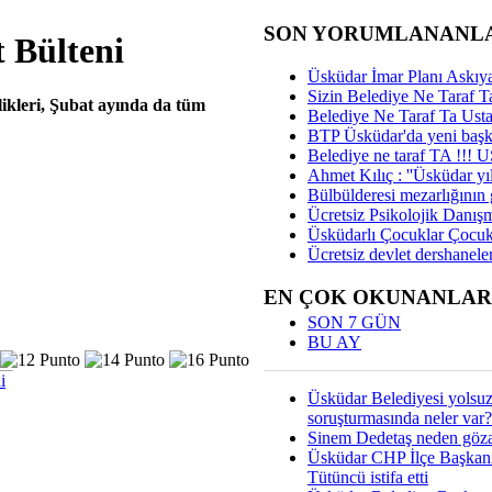
SON YORUMLANANL
 Bülteni
Üsküdar İmar Planı Askıya
Sizin Belediye Ne Taraf Ta
ikleri, Şubat ayında da tüm
Belediye Ne Taraf Ta Ust
BTP Üsküdar'da yeni başka
Belediye ne taraf TA !!!
Ahmet Kılıç : ''Üsküdar yıl
Bülbülderesi mezarlığının gi
Ücretsiz Psikolojik Danış
Üsküdarlı Çocuklar Çocuk
Ücretsiz devlet dershaneler
EN ÇOK OKUNANLAR
SON 7 GÜN
BU AY
i
Üsküdar Belediyesi yolsu
soruşturmasında neler var?
Sinem Dedetaş neden gözal
Üsküdar CHP İlçe Başkan
Tütüncü istifa etti