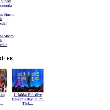
ı Sinem
yonunda
nı Sinem
dı
Neden
nı Sinem
dı
Neden
RİLER
kim
Üsküdar Belediye
Başkan Adayı Hilmi
...
Türk...