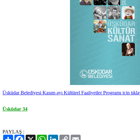
Üsküdar Belediyesi Kasım ayı Kültürel Faaliyetler Programı için tıkla
Üsküdar 34
PAYLAŞ :
Paylaş
Facebook
X
WhatsApp
LinkedIn
Copy
Email