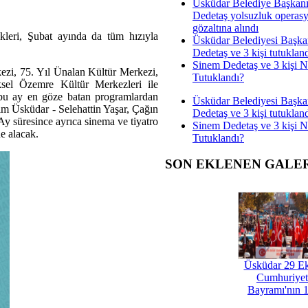
Üsküdar Belediye Başkan
Dedetaş yolsuzluk operas
gözaltına alındı
kleri, Şubat ayında da tüm hızıyla
Üsküdar Belediyesi Başka
Dedetaş ve 3 kişi tutuklan
Sinem Dedetaş ve 3 kişi 
zi, 75. Yıl Ünalan Kültür Merkezi,
Tutuklandı?
el Özemre Kültür Merkezleri ile
 bu ay en göze batan programlardan
Üsküdar Belediyesi Başka
ım Üsküdar - Selehattin Yaşar, Çağın
Dedetaş ve 3 kişi tutuklan
 süresince ayrıca sinema ve tiyatro
Sinem Dedetaş ve 3 kişi 
ne alacak.
Tutuklandı?
SON EKLENEN GALE
Üsküdar 29 E
Cumhuriyet
Bayramı'nın 1