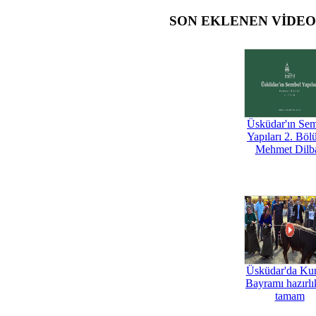
SON EKLENEN VİDE
Üsküdar'ın Se
Yapıları 2. Böl
Mehmet Dilb
Üsküdar'da Ku
Bayramı hazırlık
tamam