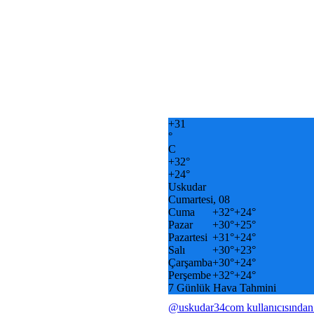
+
31
°
C
+
32°
+
24°
Uskudar
Cumartesi, 08
Cuma
+
32°
+
24°
Pazar
+
30°
+
25°
Pazartesi
+
31°
+
24°
Salı
+
30°
+
23°
Çarşamba
+
30°
+
24°
Perşembe
+
32°
+
24°
7 Günlük Hava Tahmini
@uskudar34com kullanıcısından