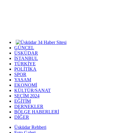
GÜNCEL
ÜSKÜDAR
İSTANBUL
TÜRKİYE
POLİTİKA
SPOR
YAŞAM
EKONOMİ
KÜLTÜR/SANAT
SEÇİM 2024
EĞİTİM
DERNEKLER
BÖLGE HABERLERİ
DİĞER
Üsküdar Rehberi
Foto Galeri