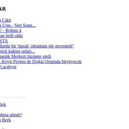
AR
 Çıktı
 Usta - Seri Sonu...
a! - Bölüm 4
n belli oldu
 USTA
lardır bir 'durak' olmaktan öte geçemedi''
zli kalmış sırları...
manlık Merkezi hizmete girdi
 Köyü Projesi ile Doğal Ortamda büyüyecek
i açılıyor
zluk
tına alındı?
ı Berk