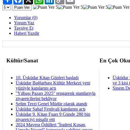
Link
Yorumlar (0)
Yorum Yaz
Tavsiye Et
Haberi Yazdir
Kültür/Sanat
En Çok Oku
10. Üsküdar Kitap Günleri başladı
Üsküdar 
Üsküdar Bağlarbaşı Kültür Merkezi yeni
ve 3 kişi 
yüzüyle kapılarını açtı
Sinem De
''Yılbaşı Pazarı 2025'' rengarenk stantlarıyla
ziyaretçilerini bekliyor
Selim Terzi Genel Müdür olarak atandı
Üsküdar Sahaf Festivali kapılarını açtı
Üsküdar 9. Kitap Fuarı 9 Günde 280 bin
ziyaretçiyi misafir etti
2024 Mavera Ödülleri ''İradeni Kuşan,
Umudu Yeşert!'' konusuyla sahibini arıyor