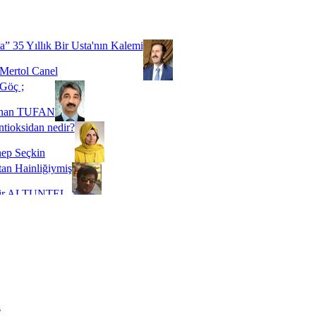
Biz buyuz...
 SOYSEVİNÇ
a” 35 Yıllık Bir Usta'nın Kalemi
Mertol Canel
Göç ;
ihan TUFAN
tioksidan nedir?
ep Seçkin
an Hainliğiymiş
kir ALTUNTEL
adde Bağımlılığı
t Kaymakçı
 Bir Süre De Olsa Burdayız
aş ŞENEL
ti Kalmadı Üstadım!
ı