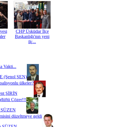
yesi
CHP Üsküdar İlçe
mler
Başkanlığı'nın yeni
ilç...
a Vakti...
 (Şenol ŞEN)
oalisyonlu ülkeler?
ent ŞİRİN
Müftü Çözer!!!
i SÜZEN
misini düzeltmeye geldi
a SÜZEN