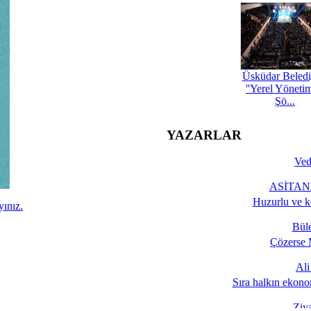
Üsküdar Beledi
''Yerel Yöneti
Şö...
YAZARLAR
Ved
ASİTANE
Huzurlu ve k
yınız.
Bül
Çözerse 
Al
Sıra halkın ekono
Ziy