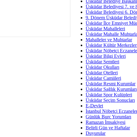
Av. Ş
Üsküdar Belediye Başkanl
Üsküdar Belediyesi 7. ve
İmar Sorunlarının Genel Ç
Üsküdar Belediyesi 6. Dö
9. Dönem Üsküdar Belediy
Çet
Üsküdar İlçe Emniyet Mü
Arakan Ner
Üsküdar Mahalleleri
Üsküdar Mahalle Muhtarla
Hüsam
Mahalleler ve Muhtarlar
Bayramın Mü
Üsküdar Kültür Merkezler
Üsküdar Nöbetçi Eczanele
Es
Üsküdar Bilgi Evleri
Ruhsal Yön
Üsküdar Semtleri
Üsküdar Okulları
Zülf
Üsküdar Otelleri
Üsküdar Kar
Üsküdar Camiileri
Üsküdar Resmi Kurumlar
Mus
Üsküdar Sağlık Kurumları
Üsküdar Spor Kulüpleri
Üsküdar Seçim Sonuçları
E-Devlet
İstanbul Nöbetçi Eczanele
Günlük Burç Yorumları
Ramazan İmsakiyesi
Belirli Gün ve Haftalar
Duyurular