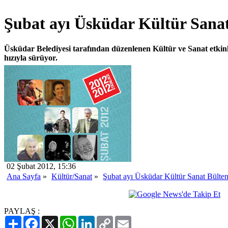
Şubat ayı Üsküdar Kültür Sanat
Üsküdar Belediyesi tarafından düzenlenen Kültür ve Sanat etkinl
hızıyla sürüyor.
02 Şubat 2012, 15:36
Ana Sayfa
»
Kültür/Sanat
»
Şubat ayı Üsküdar Kültür Sanat Bülten
PAYLAŞ :
Paylaş
Facebook
X
WhatsApp
LinkedIn
Copy
Email
Link