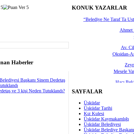
İşte 
KONUK YAZARLAR
Yalçın
“Belediye Ne Taraf Ta Ust
Ahmet 
Av. C
Oksidan-An
nan Haberler
Zeyn
Mesele Vat
Belediyesi Başkanı Sinem Dedetaş
Hacı Be
tutuklandı
Okullarda M
SAYFALAR
detaş ve 3 kişi Neden Tutuklandı?
Mesu
Üsküdar
Dünya Fani, Ama Kısa
Üsküdar Tarihi
Kız Kulesi
Sav
Üsküdar Kaymakamlığı
Hukukun Adale
Üsküdar Belediyesi
Üsküdar Belediye Başkan