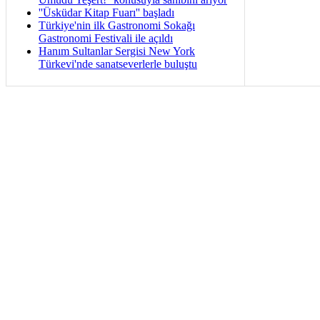
''Üsküdar Kitap Fuarı'' başladı
Türkiye'nin ilk Gastronomi Sokağı
Gastronomi Festivali ile açıldı
Hanım Sultanlar Sergisi New York
Türkevi'nde sanatseverlerle buluştu