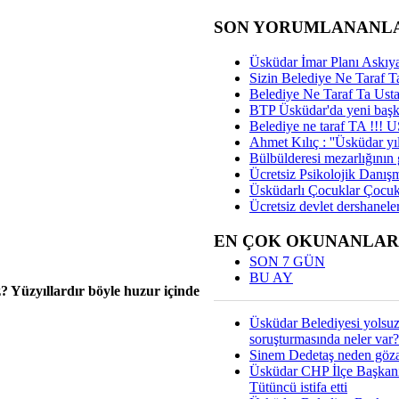
SON YORUMLANANL
Üsküdar İmar Planı Askıya
Sizin Belediye Ne Taraf Ta
Belediye Ne Taraf Ta Ust
BTP Üsküdar'da yeni başka
Belediye ne taraf TA !!!
Ahmet Kılıç : ''Üsküdar yıl
Bülbülderesi mezarlığının gi
Ücretsiz Psikolojik Danış
Üsküdarlı Çocuklar Çocuk
Ücretsiz devlet dershaneler
EN ÇOK OKUNANLAR
SON 7 GÜN
BU AY
z? Yüzyıllardır böyle huzur içinde
Üsküdar Belediyesi yolsu
soruşturmasında neler var?
Sinem Dedetaş neden gözal
Üsküdar CHP İlçe Başkan
Tütüncü istifa etti