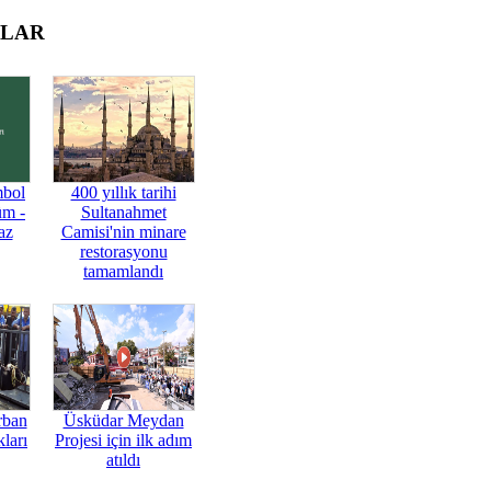
OLAR
mbol
400 yıllık tarihi
üm -
Sultanahmet
az
Camisi'nin minare
restorasyonu
tamamlandı
rban
Üsküdar Meydan
ları
Projesi için ilk adım
atıldı