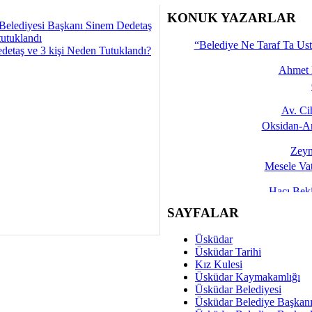
İşte 
KONUK YAZARLAR
Belediyesi Başkanı Sinem Dedetaş
Yalçın
tutuklandı
“Belediye Ne Taraf Ta Ust
detaş ve 3 kişi Neden Tutuklandı?
Ahmet 
Av. C
Oksidan-An
Zeyn
Mesele Vat
Hacı Be
Okullarda M
SAYFALAR
Mesu
Üsküdar
Dünya Fani, Ama Kısa
Üsküdar Tarihi
Kız Kulesi
Sav
Üsküdar Kaymakamlığı
Hukukun Adale
Üsküdar Belediyesi
Üsküdar Belediye Başkan