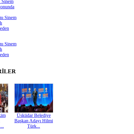
ı Sinem
yonunda
nı Sinem
dı
Neden
nı Sinem
dı
Neden
RİLER
kim
Üsküdar Belediye
Başkan Adayı Hilmi
...
Türk...