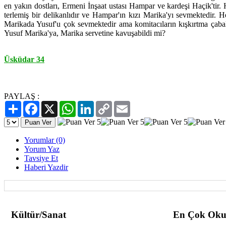
en yakın dostları, Ermeni İnşaat ustası Hampar ve kardeşi Haçik'tir. H
terlemiş bir delikanlıdır ve Hampar'ın kızı Marika'yı sevmektedir. He
Marikada Yusuf'u çok sevmektedir ama komitacıların kışkırtma çabal
Yusuf Marika'ya, Marika servetine kavuşabildi mi?
Üsküdar 34
PAYLAŞ :
Paylaş
Facebook
X
WhatsApp
LinkedIn
Copy
Email
Link
Yorumlar (0)
Yorum Yaz
Tavsiye Et
Haberi Yazdir
Kültür/Sanat
En Çok Oku