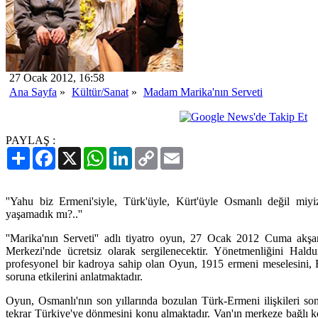
27 Ocak 2012, 16:58
Ana Sayfa
»
Kültür/Sanat
»
Madam Marika'nın Serveti
PAYLAŞ :
Paylaş
Facebook
X
WhatsApp
LinkedIn
Copy
Email
Link
''Yahu biz Ermeni'siyle, Türk'üyle, Kürt'üyle Osmanlı değil miyi
yaşamadık mı?..''
''Marika'nın Serveti'' adlı tiyatro oyun, 27 Ocak 2012 Cuma akşa
Merkezi'nde ücretsiz olarak sergilenecektir. Yönetmenliğini Hald
profesyonel bir kadroya sahip olan Oyun, 1915 ermeni meselesini, 
soruna etkilerini anlatmaktadır.
Oyun, Osmanlı'nın son yıllarında bozulan Türk-Ermeni ilişkileri so
tekrar Türkiye'ye dönmesini konu almaktadır. Van'ın merkeze bağlı 