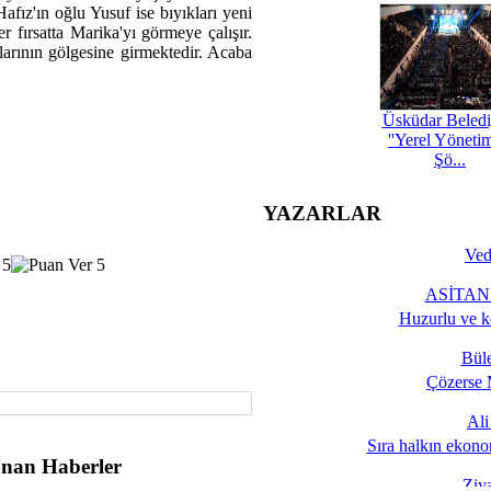
afız'ın oğlu Yusuf ise bıyıkları yeni
r fırsatta Marika'yı görmeye çalışır.
arının gölgesine girmektedir. Acaba
Üsküdar Beledi
''Yerel Yöneti
Şö...
YAZARLAR
Ved
ASİTANE
Huzurlu ve k
Bül
Çözerse 
Al
Sıra halkın ekono
nan Haberler
Ziy