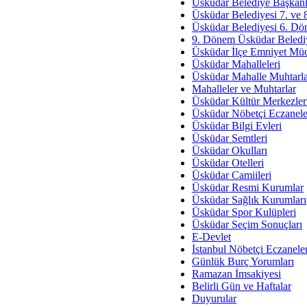
Av. Ş
Üsküdar Belediye Başkanl
Üsküdar Belediyesi 7. ve
İmar Sorunlarının Genel Ç
Üsküdar Belediyesi 6. Dö
9. Dönem Üsküdar Belediy
Çet
Üsküdar İlçe Emniyet Mü
Arakan Ner
Üsküdar Mahalleleri
Üsküdar Mahalle Muhtarla
Hüsam
Mahalleler ve Muhtarlar
Bayramın Mü
Üsküdar Kültür Merkezler
Üsküdar Nöbetçi Eczanele
Es
Üsküdar Bilgi Evleri
Ruhsal Yön
Üsküdar Semtleri
Üsküdar Okulları
Zülf
Üsküdar Otelleri
Üsküdar Kar
Üsküdar Camiileri
Üsküdar Resmi Kurumlar
Mus
Üsküdar Sağlık Kurumları
Üsküdar Spor Kulüpleri
Üsküdar Seçim Sonuçları
E-Devlet
İstanbul Nöbetçi Eczanele
Günlük Burç Yorumları
Ramazan İmsakiyesi
Belirli Gün ve Haftalar
Duyurular