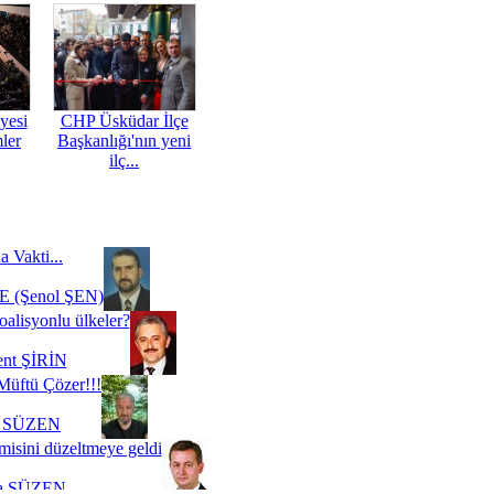
yesi
CHP Üsküdar İlçe
mler
Başkanlığı'nın yeni
ilç...
a Vakti...
 (Şenol ŞEN)
oalisyonlu ülkeler?
ent ŞİRİN
Müftü Çözer!!!
i SÜZEN
misini düzeltmeye geldi
a SÜZEN