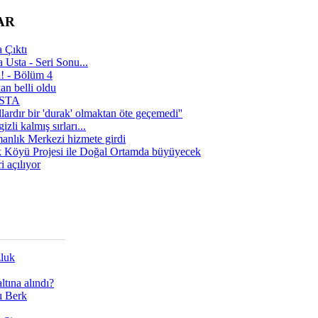
AR
 Çıktı
 Usta - Seri Sonu...
a! - Bölüm 4
n belli oldu
 USTA
lardır bir 'durak' olmaktan öte geçemedi''
zli kalmış sırları...
manlık Merkezi hizmete girdi
 Köyü Projesi ile Doğal Ortamda büyüyecek
i açılıyor
zluk
tına alındı?
ı Berk