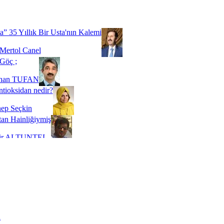
Biz buyuz...
 SOYSEVİNÇ
a” 35 Yıllık Bir Usta'nın Kalemi
Mertol Canel
Göç ;
ihan TUFAN
tioksidan nedir?
ep Seçkin
an Hainliğiymiş
kir ALTUNTEL
adde Bağımlılığı
t Kaymakçı
 Bir Süre De Olsa Burdayız
aş ŞENEL
ti Kalmadı Üstadım!
ı