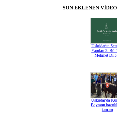
SON EKLENEN VİDE
Üsküdar'ın Se
Yapıları 2. Böl
Mehmet Dilb
Üsküdar'da Ku
Bayramı hazırlık
tamam