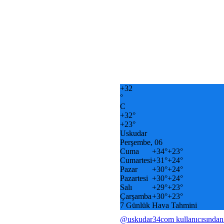
+
32
°
C
+
32°
+
23°
Uskudar
Perşembe, 06
Cuma
+
34°
+
23°
Cumartesi
+
31°
+
24°
Pazar
+
30°
+
24°
Pazartesi
+
30°
+
24°
Salı
+
29°
+
23°
Çarşamba
+
30°
+
23°
7 Günlük Hava Tahmini
@uskudar34com kullanıcısından