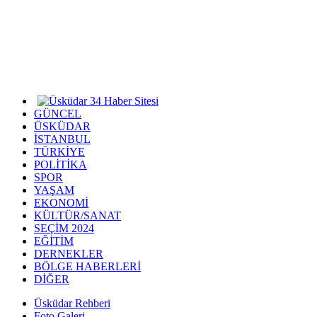
GÜNCEL
ÜSKÜDAR
İSTANBUL
TÜRKİYE
POLİTİKA
SPOR
YAŞAM
EKONOMİ
KÜLTÜR/SANAT
SEÇİM 2024
EĞİTİM
DERNEKLER
BÖLGE HABERLERİ
DİĞER
Üsküdar Rehberi
Foto Galeri