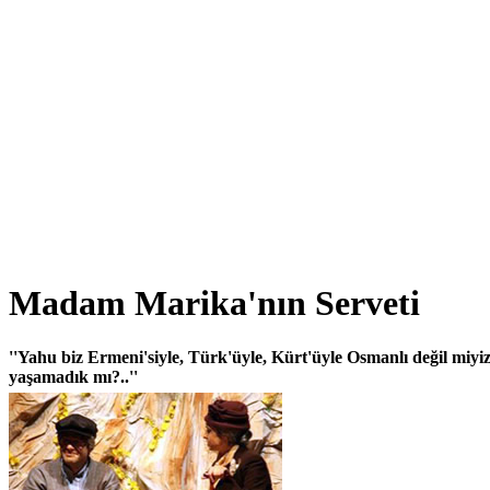
Madam Marika'nın Serveti
''Yahu biz Ermeni'siyle, Türk'üyle, Kürt'üyle Osmanlı değil miyi
yaşamadık mı?..''