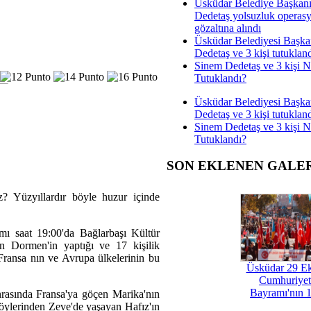
Üsküdar Belediye Başkan
Dedetaş yolsuzluk operas
gözaltına alındı
Üsküdar Belediyesi Başka
Dedetaş ve 3 kişi tutuklan
Sinem Dedetaş ve 3 kişi 
Tutuklandı?
Üsküdar Belediyesi Başka
Dedetaş ve 3 kişi tutuklan
Sinem Dedetaş ve 3 kişi 
Tutuklandı?
SON EKLENEN GALE
z? Yüzyıllardır böyle huzur içinde
mı saat 19:00'da Bağlarbaşı Kültür
un Dormen'in yaptığı ve 17 kişilik
Fransa nın ve Avrupa ülkelerinin bu
Üsküdar 29 E
Cumhuriyet
Bayramı'nın 1
nrasında Fransa'ya göçen Marika'nın
köylerinden Zeve'de yaşayan Hafız'ın