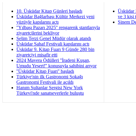
10. Üsküdar Kitap Günleri başladı
Üsküdar 
Üsküdar Bağlarbaşı Kültür Merkezi yeni
ve 3 kişi 
yüzüyle kapılarını açtı
Sinem De
''Yılbaşı Pazarı 2025'' rengarenk stantlarıyla
ziyaretçilerini bekliyor
Selim Terzi Genel Müdür olarak atandı
Üsküdar Sahaf Festivali kapılarını açtı
Üsküdar 9. Kitap Fuarı 9 Günde 280 bin
ziyaretçiyi misafir etti
2024 Mavera Ödülleri ''İradeni Kuşan,
Umudu Yeşert!'' konusuyla sahibini arıyor
''Üsküdar Kitap Fuarı'' başladı
Türkiye'nin ilk Gastronomi Sokağı
Gastronomi Festivali ile açıldı
Hanım Sultanlar Sergisi New York
Türkevi'nde sanatseverlerle buluştu