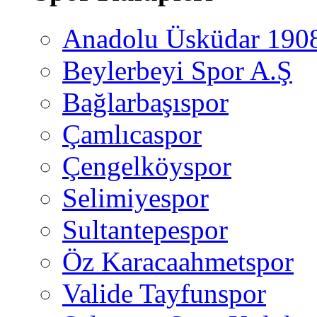
Anadolu Üsküdar 190
Beylerbeyi Spor A.Ş
Bağlarbaşıspor
Çamlıcaspor
Çengelköyspor
Selimiyespor
Sultantepespor
Öz Karacaahmetspor
Valide Tayfunspor