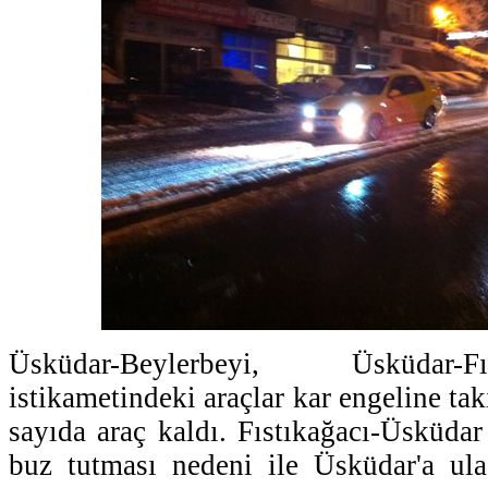
Üsküdar-Beylerbeyi, Üsküdar-Fıst
istikametindeki araçlar kar engeline ta
sayıda araç kaldı. Fıstıkağacı-Üsküdar
buz tutması nedeni ile Üsküdar'a ul