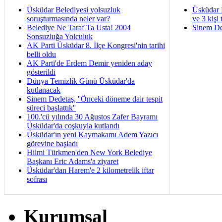
Üsküdar Belediyesi yolsuzluk
Üsküdar 
soruşturmasında neler var?
ve 3 kişi 
Belediye Ne Taraf Ta Usta! 2004
Sinem De
Sonsuzluğa Yolculuk
AK Parti Üsküdar 8. İlçe Kongresi'nin tarihi
belli oldu
AK Parti'de Erdem Demir yeniden aday
gösterildi
Dünya Temizlik Günü Üsküdar'da
kutlanacak
Sinem Dedetaş, ''Önceki döneme dair tespit
süreci başlattık''
100.'cü yılında 30 Ağustos Zafer Bayramı
Üsküdar'da coşkuyla kutlandı
Üsküdar'ın yeni Kaymakamı Adem Yazıcı
görevine başladı
Hilmi Türkmen'den New York Belediye
Başkanı Eric Adams'a ziyaret
Üsküdar'dan Harem'e 2 kilometrelik iftar
sofrası
Kurumsal