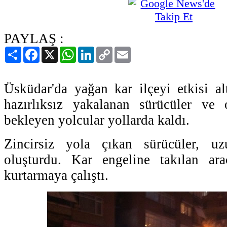
PAYLAŞ :
Paylaş
Facebook
X
WhatsApp
LinkedIn
Copy
Email
Link
Üsküdar'da yağan kar ilçeyi etkisi alt
hazırlıksız yakalanan sürücüler ve 
bekleyen yolcular yollarda kaldı.
Zincirsiz yola çıkan sürücüler, uz
oluşturdu. Kar engeline takılan araç
kurtarmaya çalıştı.