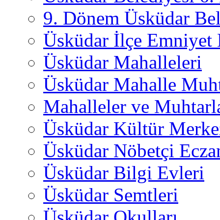
9. Dönem Üsküdar Bel
Üsküdar İlçe Emniyet
Üsküdar Mahalleleri
Üsküdar Mahalle Muht
Mahalleler ve Muhtarl
Üsküdar Kültür Merkez
Üsküdar Nöbetçi Ecza
Üsküdar Bilgi Evleri
Üsküdar Semtleri
Üsküdar Okulları