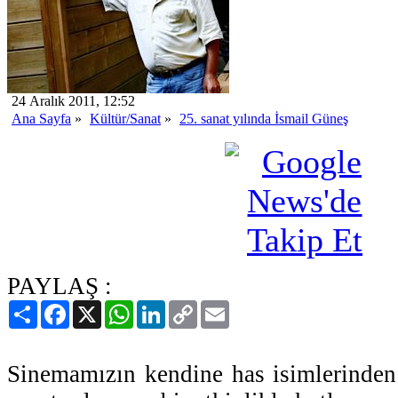
24 Aralık 2011, 12:52
Ana Sayfa
»
Kültür/Sanat
»
25. sanat yılında İsmail Güneş
PAYLAŞ :
Paylaş
Facebook
X
WhatsApp
LinkedIn
Copy
Email
Link
Sinemamızın kendine has isimlerinden