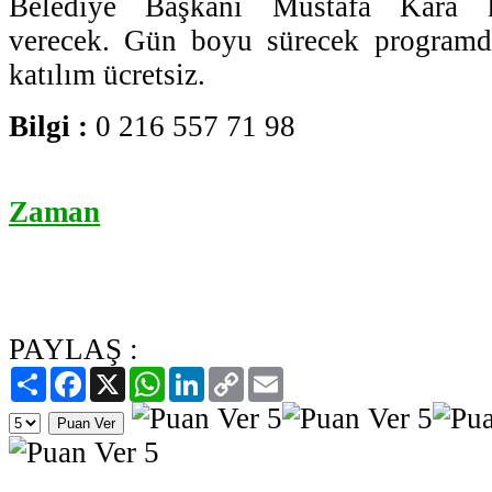
Belediye Başkanı Mustafa Kara ka
verecek. Gün boyu sürecek programda
katılım ücretsiz.
Bilgi :
0 216 557 71 98
Zaman
PAYLAŞ :
Paylaş
Facebook
X
WhatsApp
LinkedIn
Copy
Email
Link