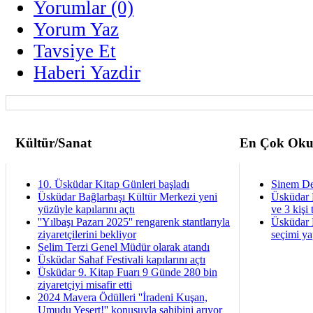
Yorumlar (0)
Yorum Yaz
Tavsiye Et
Haberi Yazdir
Kültür/Sanat
En Çok Oku
10. Üsküdar Kitap Günleri başladı
Sinem De
Üsküdar Bağlarbaşı Kültür Merkezi yeni
Üsküdar 
yüzüyle kapılarını açtı
ve 3 kişi 
''Yılbaşı Pazarı 2025'' rengarenk stantlarıyla
Üsküdar B
ziyaretçilerini bekliyor
seçimi ya
Selim Terzi Genel Müdür olarak atandı
Üsküdar Sahaf Festivali kapılarını açtı
Üsküdar 9. Kitap Fuarı 9 Günde 280 bin
ziyaretçiyi misafir etti
2024 Mavera Ödülleri ''İradeni Kuşan,
Umudu Yeşert!'' konusuyla sahibini arıyor