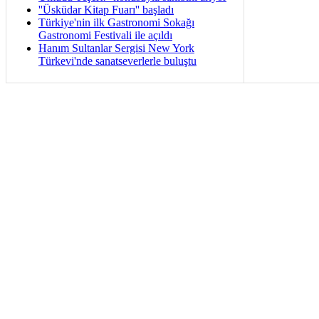
''Üsküdar Kitap Fuarı'' başladı
Türkiye'nin ilk Gastronomi Sokağı
Gastronomi Festivali ile açıldı
Hanım Sultanlar Sergisi New York
Türkevi'nde sanatseverlerle buluştu