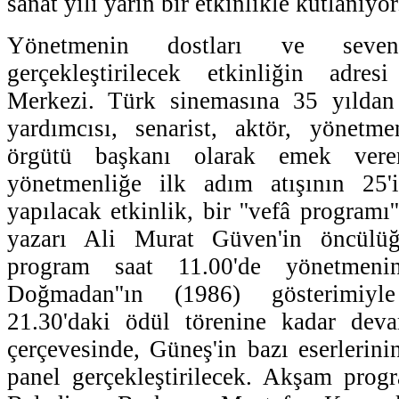
sanat yılı yarın bir etkinlikle kutlanıyor
Yönetmenin dostları ve sevenle
gerçekleştirilecek etkinliğin adre
Merkezi. Türk sinemasına 35 yılda
yardımcısı, senarist, aktör, yönetm
örgütü başkanı olarak emek vere
yönetmenliğe ilk adım atışının 25'in
yapılacak etkinlik, bir ''vefâ programı'
yazarı Ali Murat Güven'in öncülüğ
program saat 11.00'de yönetmeni
Doğmadan''ın (1986) gösterimiy
21.30'daki ödül törenine kadar dev
çerçevesinde, Güneş'in bazı eserlerini
panel gerçekleştirilecek. Akşam prog