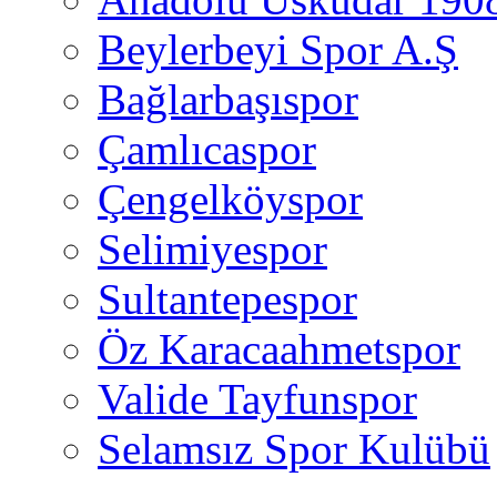
Beylerbeyi Spor A.Ş
Bağlarbaşıspor
Çamlıcaspor
Çengelköyspor
Selimiyespor
Sultantepespor
Öz Karacaahmetspor
Valide Tayfunspor
Selamsız Spor Kulübü