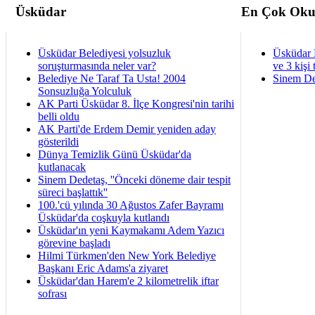
Üsküdar
En Çok Oku
Üsküdar Belediyesi yolsuzluk
Üsküdar 
soruşturmasında neler var?
ve 3 kişi 
Belediye Ne Taraf Ta Usta! 2004
Sinem De
Sonsuzluğa Yolculuk
AK Parti Üsküdar 8. İlçe Kongresi'nin tarihi
belli oldu
AK Parti'de Erdem Demir yeniden aday
gösterildi
Dünya Temizlik Günü Üsküdar'da
kutlanacak
Sinem Dedetaş, ''Önceki döneme dair tespit
süreci başlattık''
100.'cü yılında 30 Ağustos Zafer Bayramı
Üsküdar'da coşkuyla kutlandı
Üsküdar'ın yeni Kaymakamı Adem Yazıcı
görevine başladı
Hilmi Türkmen'den New York Belediye
Başkanı Eric Adams'a ziyaret
Üsküdar'dan Harem'e 2 kilometrelik iftar
sofrası