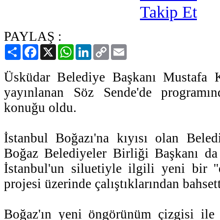
PAYLAŞ :
Paylaş
Facebook
X
WhatsApp
LinkedIn
Copy
Email
Link
Üsküdar Belediye Başkanı Mustafa K
yayınlanan Söz Sende'de programınd
konuğu oldu.
İstanbul Boğazı'na kıyısı olan Beled
Boğaz Belediyeler Birliği Başkanı da
İstanbul'un siluetiyle ilgili yeni bir ''
projesi üzerinde çalıştıklarından bahsett
Boğaz'ın yeni öngörünüm çizgisi ile i