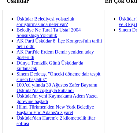
Üsküdar
En Çok Oku
Üsküdar Belediyesi yolsuzluk
Üsküdar 
soruşturmasında neler var?
ve 3 kişi 
Belediye Ne Taraf Ta Usta! 2004
Sinem De
Sonsuzluğa Yolculuk
AK Parti Üsküdar 8. İlçe Kongresi'nin tarihi
belli oldu
AK Parti'de Erdem Demir yeniden aday
gösterildi
Dünya Temizlik Günü Üsküdar'da
kutlanacak
Sinem Dedetaş, ''Önceki döneme dair tespit
süreci başlattık''
100.'cü yılında 30 Ağustos Zafer Bayramı
Üsküdar'da coşkuyla kutlandı
Üsküdar'ın yeni Kaymakamı Adem Yazıcı
görevine başladı
Hilmi Türkmen'den New York Belediye
Başkanı Eric Adams'a ziyaret
Üsküdar'dan Harem'e 2 kilometrelik iftar
sofrası