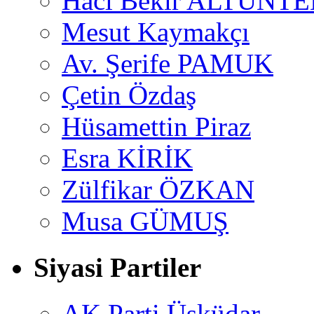
Hacı Bekir ALTUNTE
Mesut Kaymakçı
Av. Şerife PAMUK
Çetin Özdaş
Hüsamettin Piraz
Esra KİRİK
Zülfikar ÖZKAN
Musa GÜMUŞ
Siyasi Partiler
AK Parti Üsküdar