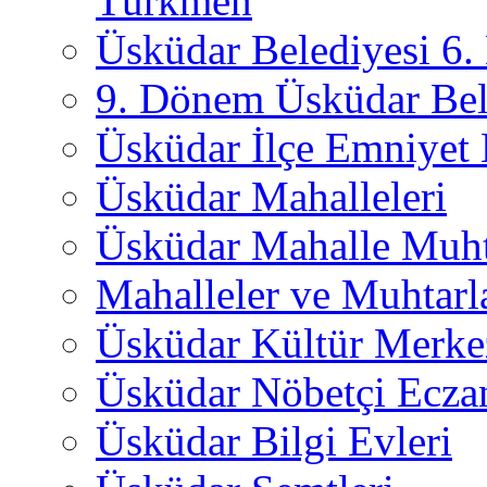
Türkmen
Üsküdar Belediyesi 6
9. Dönem Üsküdar Bel
Üsküdar İlçe Emniyet
Üsküdar Mahalleleri
Üsküdar Mahalle Muht
Mahalleler ve Muhtarl
Üsküdar Kültür Merkez
Üsküdar Nöbetçi Ecza
Üsküdar Bilgi Evleri