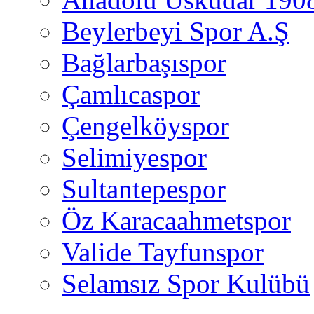
Beylerbeyi Spor A.Ş
Bağlarbaşıspor
Çamlıcaspor
Çengelköyspor
Selimiyespor
Sultantepespor
Öz Karacaahmetspor
Valide Tayfunspor
Selamsız Spor Kulübü