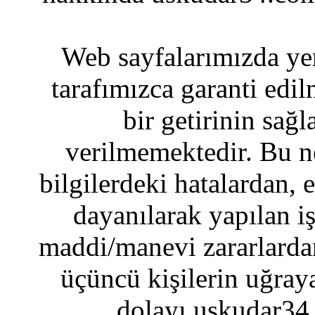
Web sayfalarımızda yer
tarafımızca garanti edil
bir getirinin sağ
verilmemektedir. Bu n
bilgilerdeki hatalardan, 
dayanılarak yapılan i
maddi/manevi zararlardan
üçüncü kişilerin uğraya
dolayı uskudar34