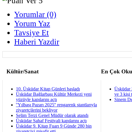
Yorumlar (0)
Yorum Yaz
Tavsiye Et
Haberi Yazdir
Kültür/Sanat
En Çok Oku
10. Üsküdar Kitap Günleri başladı
Üsküdar 
Üsküdar Bağlarbaşı Kültür Merkezi yeni
ve 3 kişi 
yüzüyle kapılarını açtı
Sinem De
''Yılbaşı Pazarı 2025'' rengarenk stantlarıyla
ziyaretçilerini bekliyor
Selim Terzi Genel Müdür olarak atandı
Üsküdar Sahaf Festivali kapılarını açtı
Üsküdar 9. Kitap Fuarı 9 Günde 280 bin
ziyaretçiyi misafir etti