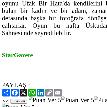
oyunu Ufak Bir Hata'da kendilerini 
bulan bir kadın ve bir adam, zaman
defasında başka bir fotoğrafa dönü
çalışırlar. Oyun bu hafta Üsküd
Sahnesi'nde seyredilebilir.
StarGazete
PAYLAŞ :
Paylaş
Facebook
X
WhatsApp
LinkedIn
Copy
Email
Link