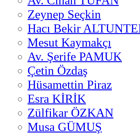
Av. Cihan TUFAN
Zeynep Seçkin
Hacı Bekir ALTUNTE
Mesut Kaymakçı
Av. Şerife PAMUK
Çetin Özdaş
Hüsamettin Piraz
Esra KİRİK
Zülfikar ÖZKAN
Musa GÜMUŞ