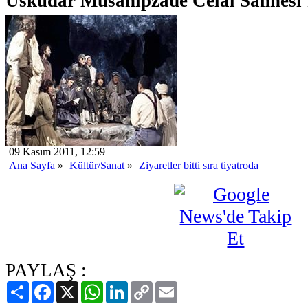
Üsküdar Musahipzade Celâl Sahnesi'n
09 Kasım 2011, 12:59
Ana Sayfa
»
Kültür/Sanat
»
Ziyaretler bitti sıra tiyatroda
PAYLAŞ :
Paylaş
Facebook
X
WhatsApp
LinkedIn
Copy
Email
Link