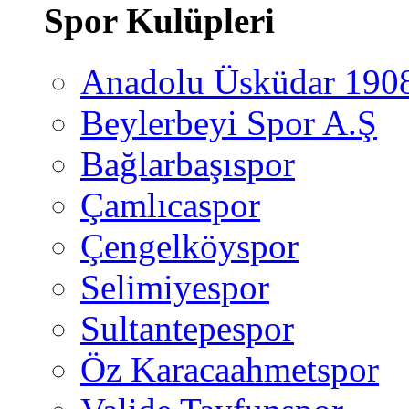
Spor Kulüpleri
Anadolu Üsküdar 190
Beylerbeyi Spor A.Ş
Bağlarbaşıspor
Çamlıcaspor
Çengelköyspor
Selimiyespor
Sultantepespor
Öz Karacaahmetspor