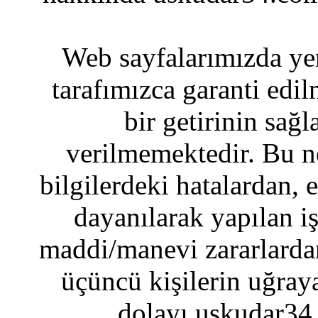
Web sayfalarımızda yer
tarafımızca garanti edil
bir getirinin sağ
verilmemektedir. Bu n
bilgilerdeki hatalardan, 
dayanılarak yapılan i
maddi/manevi zararlardan
üçüncü kişilerin uğraya
dolayı uskudar34