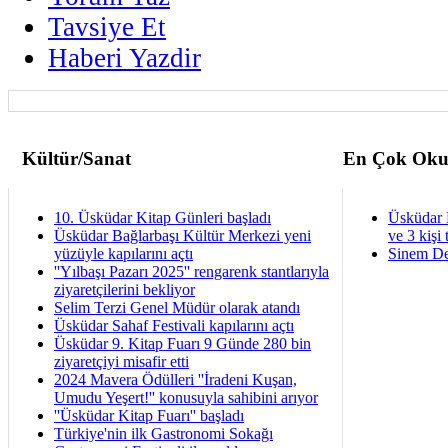
Tavsiye Et
Haberi Yazdir
Kültür/Sanat
En Çok Oku
10. Üsküdar Kitap Günleri başladı
Üsküdar 
Üsküdar Bağlarbaşı Kültür Merkezi yeni
ve 3 kişi 
yüzüyle kapılarını açtı
Sinem De
''Yılbaşı Pazarı 2025'' rengarenk stantlarıyla
ziyaretçilerini bekliyor
Selim Terzi Genel Müdür olarak atandı
Üsküdar Sahaf Festivali kapılarını açtı
Üsküdar 9. Kitap Fuarı 9 Günde 280 bin
ziyaretçiyi misafir etti
2024 Mavera Ödülleri ''İradeni Kuşan,
Umudu Yeşert!'' konusuyla sahibini arıyor
''Üsküdar Kitap Fuarı'' başladı
Türkiye'nin ilk Gastronomi Sokağı