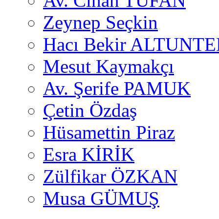
Av. Cihan TUFAN
Zeynep Seçkin
Hacı Bekir ALTUNTE
Mesut Kaymakçı
Av. Şerife PAMUK
Çetin Özdaş
Hüsamettin Piraz
Esra KİRİK
Zülfikar ÖZKAN
Musa GÜMUŞ