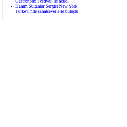
Gastronomi Festivali ile açıldı
Hanım Sultanlar Sergisi New York
Türkevi'nde sanatseverlerle buluştu