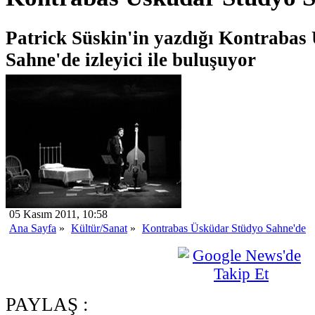
Patrick Süskin'in yazdığı Kontrabas
Sahne'de izleyici ile buluşuyor
05 Kasım 2011, 10:58
Ana Sayfa
»
Kültür/Sanat
»
Kontrabas Üsküdar Stüdyo Sahne'de
PAYLAŞ :