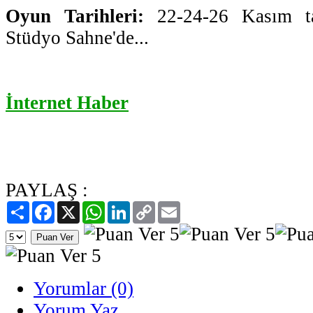
Oyun Tarihleri:
22-24-26 Kasım ta
Stüdyo Sahne'de...
İnternet Haber
PAYLAŞ :
Paylaş
Facebook
X
WhatsApp
LinkedIn
Copy
Email
Link
Yorumlar (0)
Yorum Yaz