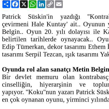
Paylaş
Facebook
X
WhatsApp
LinkedIn
Copy
Email
Link
Patrick Süskin'in yazdığı ''Kontr
çevirmeni Hale Kuntay' ait.. Oyunun 
Belgin.. Oyun 20. yılı dolayısı ile 
belirtilen tarihlerde oynayacak.. Oy
Edip Tümerkan, dekor tasarımı Ethem 
tasarımı Serpil Tezcan, ışık tasarımı Yak
Oyunda rol alan sanatçı Metin Belgin.
Bir devlet memuru olan kontrabasçı
cinselliğin, hiyerarşinin ve top
yapıyor. ''Koku''nun yazarı Patrick Süsk
en çok oynanan oyunu, yirminci yılında