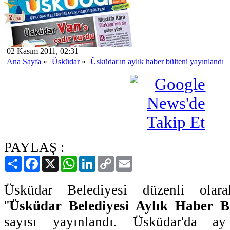
02 Kasım 2011, 02:31
Ana Sayfa
»
Üsküdar
»
Üsküdar'ın aylık haber bülteni yayınlandı
PAYLAŞ :
Paylaş
Facebook
X
WhatsApp
LinkedIn
Copy
Email
Link
Üsküdar Belediyesi düzenli olara
''
Üsküdar Belediyesi Aylık Haber B
sayısı yayınlandı. Üsküdar'da a