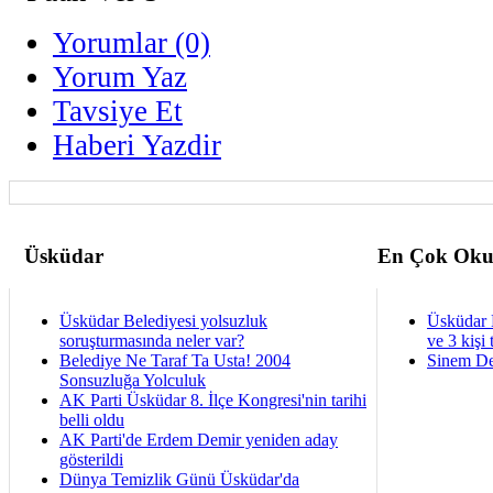
Yorumlar (0)
Yorum Yaz
Tavsiye Et
Haberi Yazdir
Üsküdar
En Çok Oku
Üsküdar Belediyesi yolsuzluk
Üsküdar 
soruşturmasında neler var?
ve 3 kişi 
Belediye Ne Taraf Ta Usta! 2004
Sinem De
Sonsuzluğa Yolculuk
AK Parti Üsküdar 8. İlçe Kongresi'nin tarihi
belli oldu
AK Parti'de Erdem Demir yeniden aday
gösterildi
Dünya Temizlik Günü Üsküdar'da