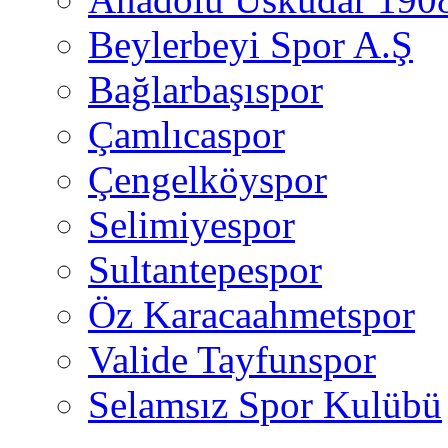
Beylerbeyi Spor A.Ş
Bağlarbaşıspor
Çamlıcaspor
Çengelköyspor
Selimiyespor
Sultantepespor
Öz Karacaahmetspor
Valide Tayfunspor
Selamsız Spor Kulübü