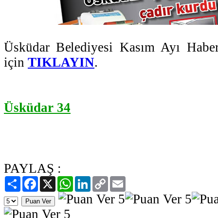
Üsküdar Belediyesi Kasım Ayı Haber
için
TIKLAYIN
.
Üsküdar 34
PAYLAŞ :
Paylaş
Facebook
X
WhatsApp
LinkedIn
Copy
Email
Link