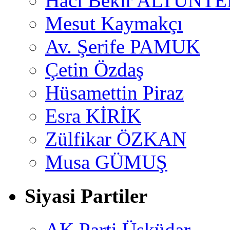
Hacı Bekir ALTUNTE
Mesut Kaymakçı
Av. Şerife PAMUK
Çetin Özdaş
Hüsamettin Piraz
Esra KİRİK
Zülfikar ÖZKAN
Musa GÜMUŞ
Siyasi Partiler
AK Parti Üsküdar