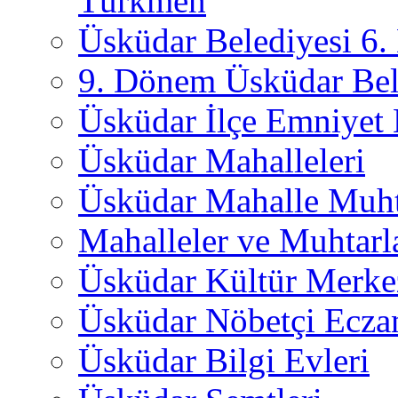
Türkmen
Üsküdar Belediyesi 6
9. Dönem Üsküdar Bel
Üsküdar İlçe Emniyet
Üsküdar Mahalleleri
Üsküdar Mahalle Muht
Mahalleler ve Muhtarl
Üsküdar Kültür Merkez
Üsküdar Nöbetçi Ecza
Üsküdar Bilgi Evleri