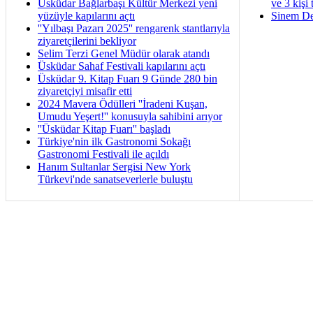
Üsküdar Bağlarbaşı Kültür Merkezi yeni
ve 3 kişi 
yüzüyle kapılarını açtı
Sinem De
''Yılbaşı Pazarı 2025'' rengarenk stantlarıyla
ziyaretçilerini bekliyor
Selim Terzi Genel Müdür olarak atandı
Üsküdar Sahaf Festivali kapılarını açtı
Üsküdar 9. Kitap Fuarı 9 Günde 280 bin
ziyaretçiyi misafir etti
2024 Mavera Ödülleri ''İradeni Kuşan,
Umudu Yeşert!'' konusuyla sahibini arıyor
''Üsküdar Kitap Fuarı'' başladı
Türkiye'nin ilk Gastronomi Sokağı
Gastronomi Festivali ile açıldı
Hanım Sultanlar Sergisi New York
Türkevi'nde sanatseverlerle buluştu