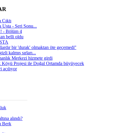
AR
 Çıktı
 Usta - Seri Sonu...
a! - Bölüm 4
n belli oldu
 USTA
lardır bir 'durak' olmaktan öte geçemedi''
zli kalmış sırları...
manlık Merkezi hizmete girdi
 Köyü Projesi ile Doğal Ortamda büyüyecek
i açılıyor
zluk
tına alındı?
ı Berk