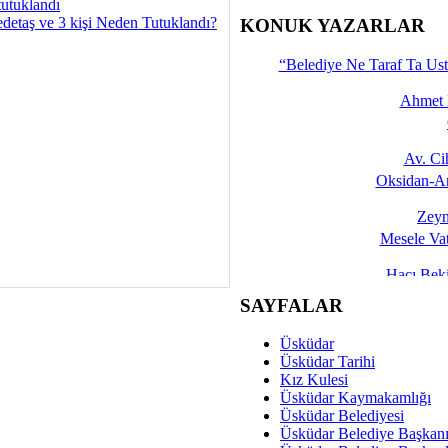
tutuklandı
İşte 
detaş ve 3 kişi Neden Tutuklandı?
KONUK YAZARLAR
Yalçın
“Belediye Ne Taraf Ta Ust
Ahmet 
Av. C
Oksidan-An
Zeyn
Mesele Vat
Hacı Be
Okullarda M
SAYFALAR
Mesu
Üsküdar
Dünya Fani, Ama Kısa
Üsküdar Tarihi
Kız Kulesi
Sav
Üsküdar Kaymakamlığı
Hukukun Adale
Üsküdar Belediyesi
Üsküdar Belediye Başkan