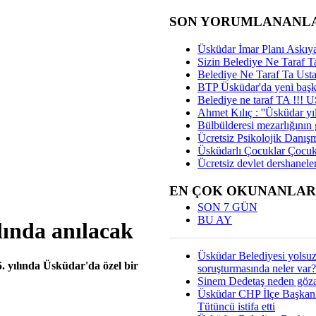
SON YORUMLANANL
Üsküdar İmar Planı Askıya
Sizin Belediye Ne Taraf Ta
Belediye Ne Taraf Ta Ust
BTP Üsküdar'da yeni başka
Belediye ne taraf TA !!!
Ahmet Kılıç : ''Üsküdar yıl
Bülbülderesi mezarlığının gi
Ücretsiz Psikolojik Danış
Üsküdarlı Çocuklar Çocuk
Ücretsiz devlet dershaneler
EN ÇOK OKUNANLAR
SON 7 GÜN
BU AY
lında anılacak
Üsküdar Belediyesi yolsu
. yılında Üsküdar'da özel bir
soruşturmasında neler var?
Sinem Dedetaş neden gözal
Üsküdar CHP İlçe Başkan
Tütüncü istifa etti