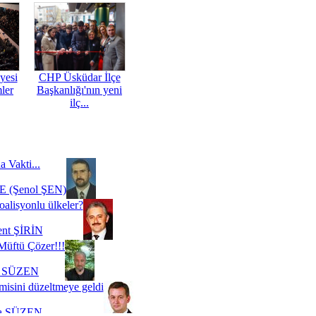
yesi
CHP Üsküdar İlçe
mler
Başkanlığı'nın yeni
ilç...
a Vakti...
 (Şenol ŞEN)
oalisyonlu ülkeler?
ent ŞİRİN
Müftü Çözer!!!
i SÜZEN
misini düzeltmeye geldi
a SÜZEN