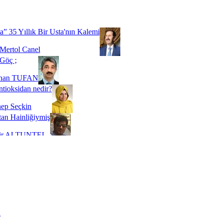
Biz buyuz...
 SOYSEVİNÇ
a” 35 Yıllık Bir Usta'nın Kalemi
Mertol Canel
Göç ;
ihan TUFAN
tioksidan nedir?
ep Seçkin
an Hainliğiymiş
kir ALTUNTEL
adde Bağımlılığı
t Kaymakçı
 Bir Süre De Olsa Burdayız
aş ŞENEL
ti Kalmadı Üstadım!
ı