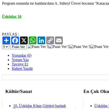
Program sonunda ise katılımcılara A. Süheyl Ünver hocanın ''Karacaa
Üsküdar 34
PAYLAŞ :
Paylaş
Facebook
X
WhatsApp
LinkedIn
Copy
Email
Link
Yorumlar (0)
Yorum Yaz
Tavsiye Et
Haberi Yazdir
Kültür/Sanat
En Çok Oku
10. Üsküdar Kitap Günleri başladı
Üsküdar 