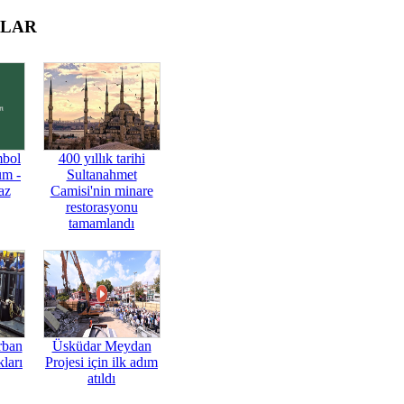
OLAR
mbol
400 yıllık tarihi
üm -
Sultanahmet
az
Camisi'nin minare
restorasyonu
tamamlandı
rban
Üsküdar Meydan
ları
Projesi için ilk adım
atıldı