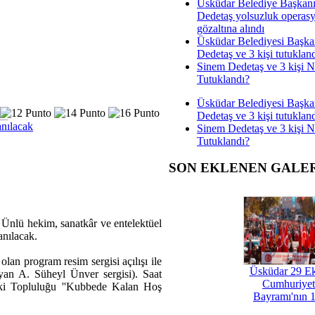
Üsküdar Belediye Başkan
Dedetaş yolsuzluk operas
gözaltına alındı
Üsküdar Belediyesi Başka
Dedetaş ve 3 kişi tutuklan
Sinem Dedetaş ve 3 kişi 
Tutuklandı?
Üsküdar Belediyesi Başka
Dedetaş ve 3 kişi tutuklan
anılacak
Sinem Dedetaş ve 3 kişi 
Tutuklandı?
SON EKLENEN GALE
. Ünlü hekim, sanatkâr ve entelektüel
anılacak.
an program resim sergisi açılışı ile
Üsküdar 29 E
yan A. Süheyl Ünver sergisi). Saat
Cumhuriyet
iki Topluluğu ''Kubbede Kalan Hoş
Bayramı'nın 1