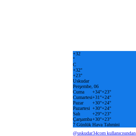
+
32
°
C
+
32°
+
23°
Uskudar
Perşembe, 06
Cuma
+
34°
+
23°
Cumartesi
+
31°
+
24°
Pazar
+
30°
+
24°
Pazartesi
+
30°
+
24°
Salı
+
29°
+
23°
Çarşamba
+
30°
+
23°
7 Günlük Hava Tahmini
@uskudar34com kullanıcısından