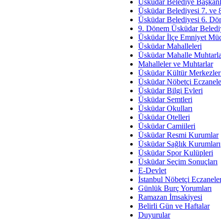
Av. Ş
Üsküdar Belediye Başkanl
Üsküdar Belediyesi 7. ve
İmar Sorunlarının Genel Ç
Üsküdar Belediyesi 6. Dö
9. Dönem Üsküdar Belediy
Çet
Üsküdar İlçe Emniyet Mü
Arakan Ner
Üsküdar Mahalleleri
Üsküdar Mahalle Muhtarla
Hüsam
Mahalleler ve Muhtarlar
Bayramın Mü
Üsküdar Kültür Merkezler
Üsküdar Nöbetçi Eczanele
Es
Üsküdar Bilgi Evleri
Ruhsal Yön
Üsküdar Semtleri
Üsküdar Okulları
Zülf
Üsküdar Otelleri
Üsküdar Kar
Üsküdar Camiileri
Üsküdar Resmi Kurumlar
Mus
Üsküdar Sağlık Kurumları
Üsküdar Spor Kulüpleri
Üsküdar Seçim Sonuçları
E-Devlet
İstanbul Nöbetçi Eczanele
Günlük Burç Yorumları
Ramazan İmsakiyesi
Belirli Gün ve Haftalar
Duyurular