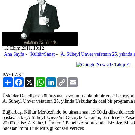
12 Ekim 2011, 13:12
Ana Sayfa
»
Kültür/Sanat
»
A. Süheyl Ünver vefatının 25. yılında 
PAYLAŞ :
Paylaş
Facebook
X
WhatsApp
LinkedIn
Copy
Email
Link
Üsküdar Belediyesi kültür-sanat sezonunu anlamlı bir gece ile açıyor
A. Süheyl Ünver vefatının 25. yılında Üsküdar'da özel bir programla 
Bağlarbaşı Kültür Merkezi'nde bu akşam saat 19:00'da düzenlenecek ol
başlayacak (A.Süheyl Ünver'in Gözüyle Üsküdar, Eserleriyle Yaşa
20:00'de ise A.Süheyl Ünver / Panel ve sonrasında Bizbize Mus
Sadalar'' mini Türk Müziği konseri verecek.