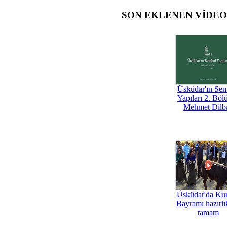
SON EKLENEN VİDE
Üsküdar'ın Se
Yapıları 2. Böl
Mehmet Dilb
Üsküdar'da Ku
Bayramı hazırlık
tamam