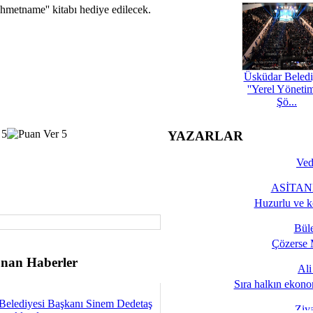
hmetname'' kitabı hediye edilecek.
Üsküdar Beledi
''Yerel Yöneti
Şö...
YAZARLAR
Ved
ASİTANE
Huzurlu ve k
Bül
Çözerse 
nan Haberler
Al
Sıra halkın ekono
Belediyesi Başkanı Sinem Dedetaş
Ziy