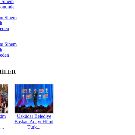
ı Sinem
yonunda
nı Sinem
dı
Neden
nı Sinem
dı
Neden
RİLER
kim
Üsküdar Belediye
Başkan Adayı Hilmi
...
Türk...