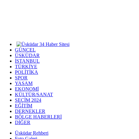
GÜNCEL
ÜSKÜDAR
İSTANBUL
TÜRKİYE
POLİTİKA
SPOR
YAŞAM
EKONOMİ
KÜLTÜR/SANAT
SEÇİM 2024
EĞİTİM
DERNEKLER
BÖLGE HABERLERİ
DİĞER
Üsküdar Rehberi
Foto Galeri