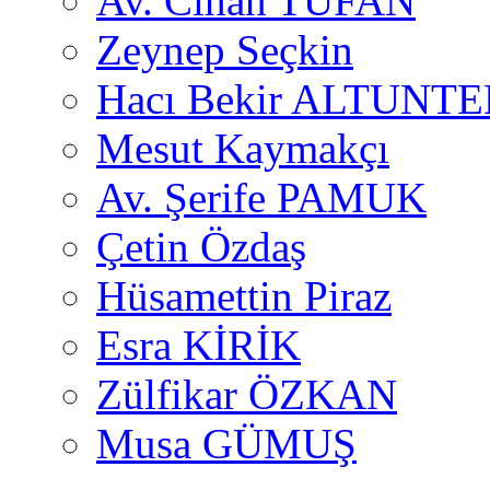
Av. Cihan TUFAN
Zeynep Seçkin
Hacı Bekir ALTUNTE
Mesut Kaymakçı
Av. Şerife PAMUK
Çetin Özdaş
Hüsamettin Piraz
Esra KİRİK
Zülfikar ÖZKAN
Musa GÜMUŞ