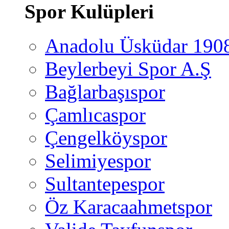
Spor Kulüpleri
Anadolu Üsküdar 190
Beylerbeyi Spor A.Ş
Bağlarbaşıspor
Çamlıcaspor
Çengelköyspor
Selimiyespor
Sultantepespor
Öz Karacaahmetspor