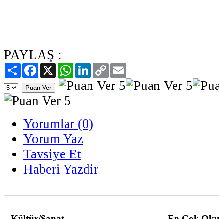
PAYLAŞ :
Paylaş
Facebook
X
WhatsApp
LinkedIn
Copy
Email
Link
Yorumlar (0)
Yorum Yaz
Tavsiye Et
Haberi Yazdir
Kültür/Sanat
En Çok Oku