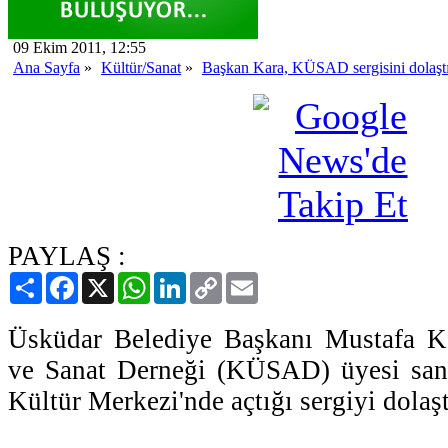
09 Ekim 2011, 12:55
Ana Sayfa
»
Kültür/Sanat
»
Başkan Kara, KÜSAD sergisini dolaşt
PAYLAŞ :
Paylaş
Facebook
X
WhatsApp
LinkedIn
Copy
Email
Link
Üsküdar Belediye Başkanı Mustafa K
ve Sanat Derneği (KÜSAD) üyesi sanat
Kültür Merkezi'nde açtığı sergiyi dolaşt