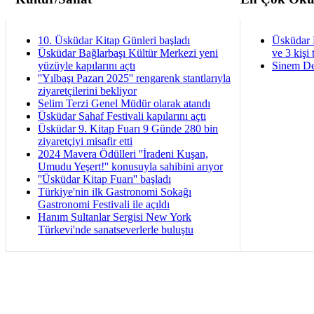
10. Üsküdar Kitap Günleri başladı
Üsküdar 
Üsküdar Bağlarbaşı Kültür Merkezi yeni
ve 3 kişi 
yüzüyle kapılarını açtı
Sinem De
''Yılbaşı Pazarı 2025'' rengarenk stantlarıyla
ziyaretçilerini bekliyor
Selim Terzi Genel Müdür olarak atandı
Üsküdar Sahaf Festivali kapılarını açtı
Üsküdar 9. Kitap Fuarı 9 Günde 280 bin
ziyaretçiyi misafir etti
2024 Mavera Ödülleri ''İradeni Kuşan,
Umudu Yeşert!'' konusuyla sahibini arıyor
''Üsküdar Kitap Fuarı'' başladı
Türkiye'nin ilk Gastronomi Sokağı
Gastronomi Festivali ile açıldı
Hanım Sultanlar Sergisi New York
Türkevi'nde sanatseverlerle buluştu