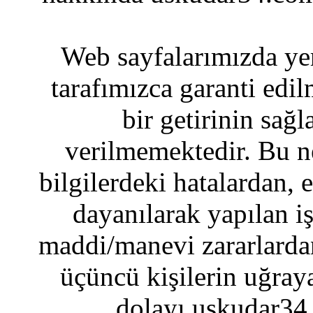
Web sayfalarımızda yer
tarafımızca garanti edil
bir getirinin sağ
verilmemektedir. Bu n
bilgilerdeki hatalardan, 
dayanılarak yapılan i
maddi/manevi zararlardan
üçüncü kişilerin uğraya
dolayı uskudar34