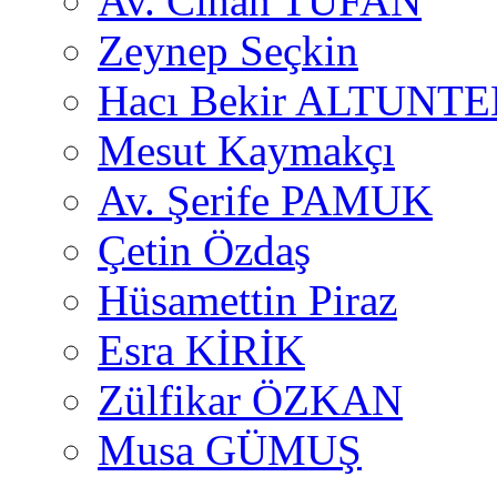
Av. Cihan TUFAN
Zeynep Seçkin
Hacı Bekir ALTUNTE
Mesut Kaymakçı
Av. Şerife PAMUK
Çetin Özdaş
Hüsamettin Piraz
Esra KİRİK
Zülfikar ÖZKAN
Musa GÜMUŞ