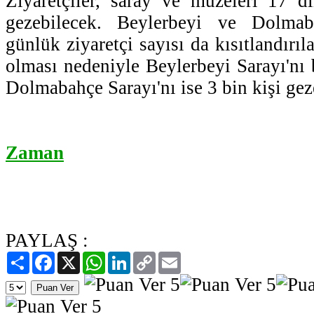
Ziyaretçiler, saray ve müzeleri 17 d
gezebilecek. Beylerbeyi ve Dolmaba
günlük ziyaretçi sayısı da kısıtlandırıl
olması nedeniyle Beylerbeyi Sarayı'nı 
Dolmabahçe Sarayı'nı ise 3 bin kişi gez
Zaman
PAYLAŞ :
Paylaş
Facebook
X
WhatsApp
LinkedIn
Copy
Email
Link