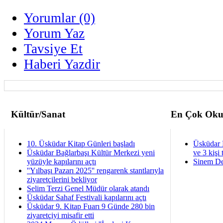
Yorumlar (0)
Yorum Yaz
Tavsiye Et
Haberi Yazdir
Kültür/Sanat
En Çok Oku
10. Üsküdar Kitap Günleri başladı
Üsküdar 
Üsküdar Bağlarbaşı Kültür Merkezi yeni
ve 3 kişi 
yüzüyle kapılarını açtı
Sinem De
''Yılbaşı Pazarı 2025'' rengarenk stantlarıyla
ziyaretçilerini bekliyor
Selim Terzi Genel Müdür olarak atandı
Üsküdar Sahaf Festivali kapılarını açtı
Üsküdar 9. Kitap Fuarı 9 Günde 280 bin
ziyaretçiyi misafir etti