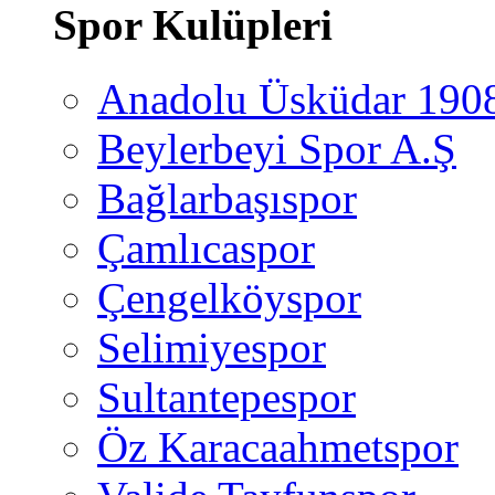
Spor Kulüpleri
Anadolu Üsküdar 190
Beylerbeyi Spor A.Ş
Bağlarbaşıspor
Çamlıcaspor
Çengelköyspor
Selimiyespor
Sultantepespor
Öz Karacaahmetspor