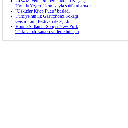
2024 Mavera Ödülleri ''İradeni Kuşan,
Umudu Yeşert!'' konusuyla sahibini arıyor
''Üsküdar Kitap Fuarı'' başladı
Türkiye'nin ilk Gastronomi Sokağı
Gastronomi Festivali ile açıldı
Hanım Sultanlar Sergisi New York
Türkevi'nde sanatseverlerle buluştu