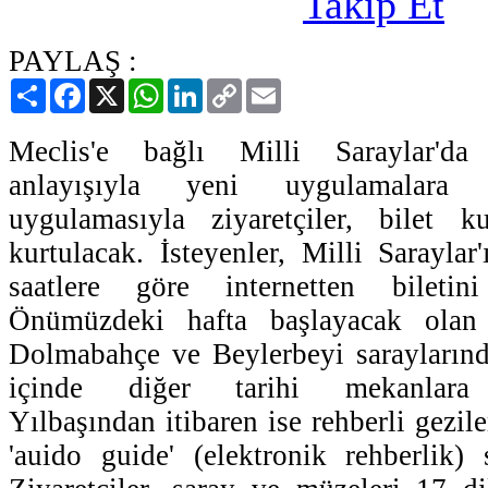
PAYLAŞ :
Paylaş
Facebook
X
WhatsApp
LinkedIn
Copy
Email
Link
Meclis'e bağlı Milli Saraylar'da
anlayışıyla yeni uygulamalara g
uygulamasıyla ziyaretçiler, bilet 
kurtulacak. İsteyenler, Milli Saraylar
saatlere göre internetten biletini
Önümüzdeki hafta başlayacak olan e
Dolmabahçe ve Beylerbeyi sarayların
içinde diğer tarihi mekanlara ya
Yılbaşından itibaren ise rehberli gezile
'auido guide' (elektronik rehberlik) 