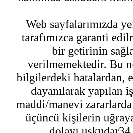
Web sayfalarımızda yer
tarafımızca garanti edil
bir getirinin sağ
verilmemektedir. Bu n
bilgilerdeki hatalardan, 
dayanılarak yapılan i
maddi/manevi zararlardan
üçüncü kişilerin uğraya
dolayı uskudar34