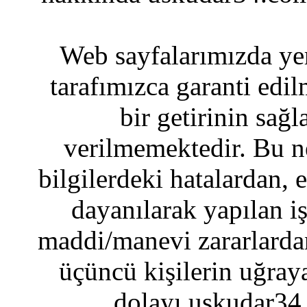
Web sayfalarımızda yer
tarafımızca garanti edil
bir getirinin sağ
verilmemektedir. Bu n
bilgilerdeki hatalardan, 
dayanılarak yapılan i
maddi/manevi zararlardan
üçüncü kişilerin uğraya
dolayı uskudar34