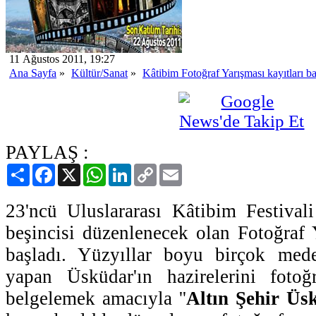
11 Ağustos 2011, 19:27
Ana Sayfa
»
Kültür/Sanat
»
Kâtibim Fotoğraf Yarışması kayıtları ba
PAYLAŞ :
Paylaş
Facebook
X
WhatsApp
LinkedIn
Copy
Email
Link
23'ncü Uluslararası Kâtibim Festival
beşincisi düzenlenecek olan Fotoğraf Y
başladı. Yüzyıllar boyu birçok mede
yapan Üsküdar'ın hazirelerini fotoğ
belgelemek amacıyla ''
Altın Şehir Üsk