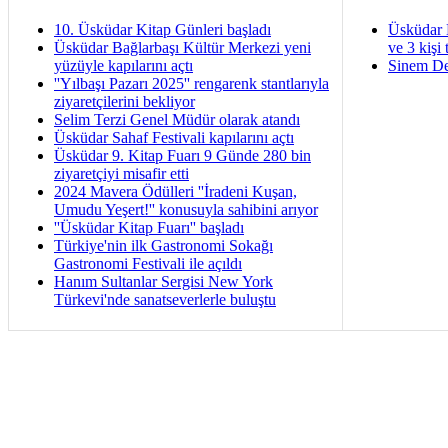
10. Üsküdar Kitap Günleri başladı
Üsküdar 
Üsküdar Bağlarbaşı Kültür Merkezi yeni
ve 3 kişi 
yüzüyle kapılarını açtı
Sinem De
''Yılbaşı Pazarı 2025'' rengarenk stantlarıyla
ziyaretçilerini bekliyor
Selim Terzi Genel Müdür olarak atandı
Üsküdar Sahaf Festivali kapılarını açtı
Üsküdar 9. Kitap Fuarı 9 Günde 280 bin
ziyaretçiyi misafir etti
2024 Mavera Ödülleri ''İradeni Kuşan,
Umudu Yeşert!'' konusuyla sahibini arıyor
''Üsküdar Kitap Fuarı'' başladı
Türkiye'nin ilk Gastronomi Sokağı
Gastronomi Festivali ile açıldı
Hanım Sultanlar Sergisi New York
Türkevi'nde sanatseverlerle buluştu