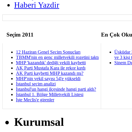
Haberi Yazdir
Seçim 2011
En Çok Oku
12 Haziran Genel Seçim Sonuçları
Üsküdar 
TBMM'nin en genç milletvekili rozetini taktı
ve 3 kişi 
MHP 'kazandık' dediği vekili kaybetti
Sinem De
AK Parti Mustafa Kara ile rekor kırdı
AK Parti kaybetti MHP kazandı mı?
MHP'nin vekil sayısı 54'e yükseldi
İstanbul seçim analizi
İstanbul'un hangi ilçesinde hangi parti aldı?
İstanbul 1. Bölge Milletvekili Listesi
İşte Meclis'e girenler
Kurumsal