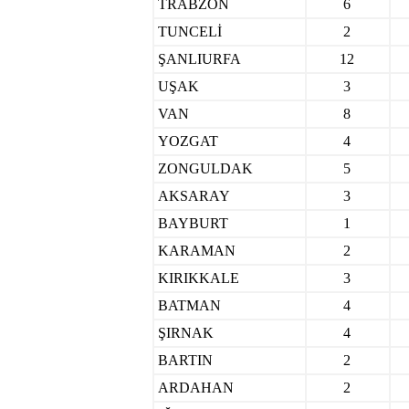
TRABZON
6
TUNCELİ
2
ŞANLIURFA
12
UŞAK
3
VAN
8
YOZGAT
4
ZONGULDAK
5
AKSARAY
3
BAYBURT
1
KARAMAN
2
KIRIKKALE
3
BATMAN
4
ŞIRNAK
4
BARTIN
2
ARDAHAN
2