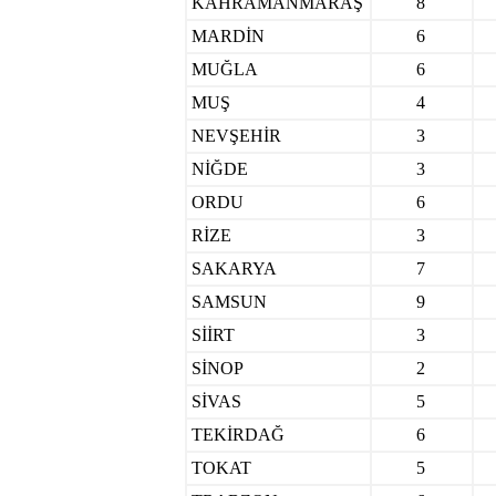
KAHRAMANMARAŞ
8
MARDİN
6
MUĞLA
6
MUŞ
4
NEVŞEHİR
3
NİĞDE
3
ORDU
6
RİZE
3
SAKARYA
7
SAMSUN
9
SİİRT
3
SİNOP
2
SİVAS
5
TEKİRDAĞ
6
TOKAT
5