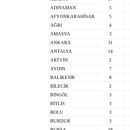
ADIYAMAN
5
AFYONKARAHİSAR
5
AĞRI
4
AMASYA
3
ANKARA
31
ANTALYA
14
ARTVİN
2
AYDIN
7
BALIKESİR
8
BİLECİK
2
BİNGÖL
3
BİTLİS
3
BOLU
3
BURDUR
3
BURSA
18