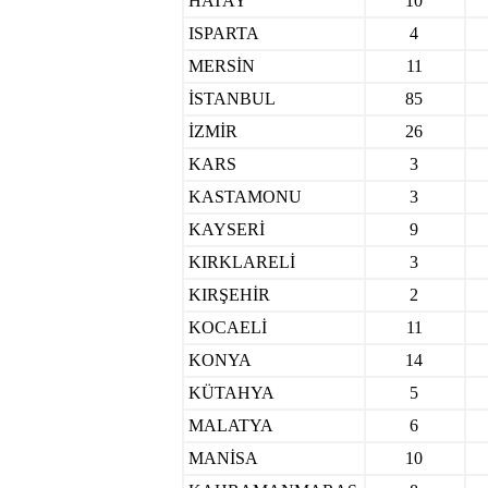
HATAY
10
ISPARTA
4
MERSİN
11
İSTANBUL
85
İZMİR
26
KARS
3
KASTAMONU
3
KAYSERİ
9
KIRKLARELİ
3
KIRŞEHİR
2
KOCAELİ
11
KONYA
14
KÜTAHYA
5
MALATYA
6
MANİSA
10