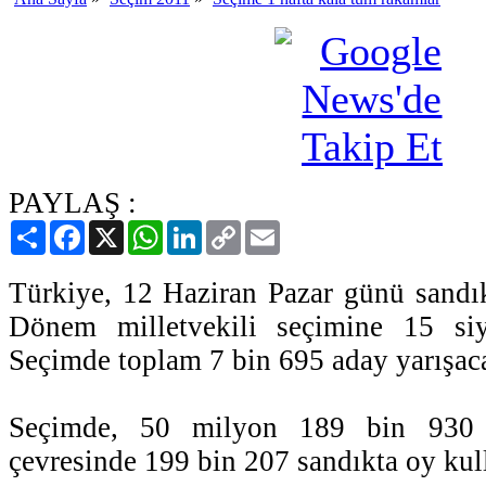
PAYLAŞ :
Paylaş
Facebook
X
WhatsApp
LinkedIn
Copy
Email
Link
Türkiye, 12 Haziran Pazar günü sandık
Dönem milletvekili seçimine 15 siya
Seçimde toplam 7 bin 695 aday yarışacak
Seçimde, 50 milyon 189 bin 930
çevresinde 199 bin 207 sandıkta oy kul