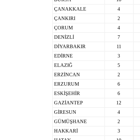
ÇANAKKALE
4
ÇANKIRI
2
ÇORUM
4
DENİZLİ
7
DİYARBAKIR
11
EDİRNE
3
ELAZIĞ
5
ERZİNCAN
2
ERZURUM
6
ESKİŞEHİR
6
GAZİANTEP
12
GİRESUN
4
GÜMÜŞHANE
2
HAKKARİ
3