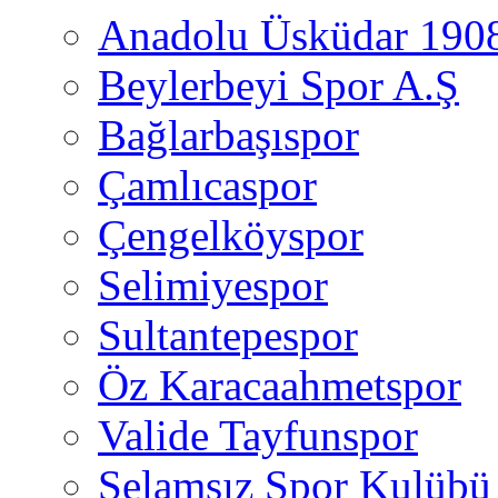
Anadolu Üsküdar 190
Beylerbeyi Spor A.Ş
Bağlarbaşıspor
Çamlıcaspor
Çengelköyspor
Selimiyespor
Sultantepespor
Öz Karacaahmetspor
Valide Tayfunspor
Selamsız Spor Kulübü