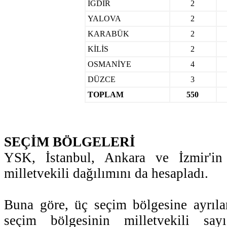
IĞDIR
2
YALOVA
2
KARABÜK
2
KİLİS
2
OSMANİYE
4
DÜZCE
3
TOPLAM
550
SEÇİM BÖLGELERİ
YSK, İstanbul, Ankara ve İzmir'in 
milletvekili dağılımını da hesapladı.
Buna göre, üç seçim bölgesine ayrılan
seçim bölgesinin milletvekili sa