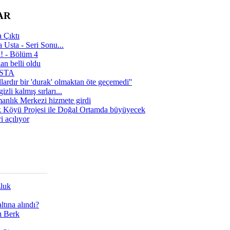
AR
 Çıktı
 Usta - Seri Sonu...
a! - Bölüm 4
n belli oldu
 USTA
lardır bir 'durak' olmaktan öte geçemedi''
zli kalmış sırları...
manlık Merkezi hizmete girdi
 Köyü Projesi ile Doğal Ortamda büyüyecek
i açılıyor
zluk
tına alındı?
ı Berk