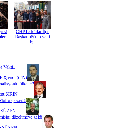
yesi
CHP Üsküdar İlçe
mler
Başkanlığı'nın yeni
ilç...
a Vakti...
 (Şenol ŞEN)
oalisyonlu ülkeler?
ent ŞİRİN
Müftü Çözer!!!
i SÜZEN
misini düzeltmeye geldi
a SÜZEN