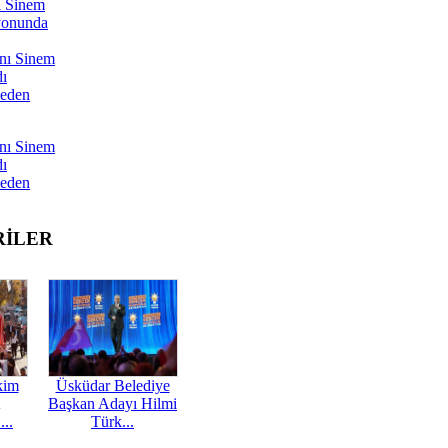
ı Sinem
yonunda
nı Sinem
dı
Neden
nı Sinem
dı
Neden
RİLER
kim
Üsküdar Belediye
Başkan Adayı Hilmi
...
Türk...