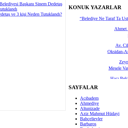
Belediyesi Başkanı Sinem Dedetaş
İşte 
KONUK YAZARLAR
tutuklandı
detaş ve 3 kişi Neden Tutuklandı?
Yalçın
“Belediye Ne Taraf Ta Ust
Ahmet 
Av. C
Oksidan-An
Zeyn
Mesele Vat
Hacı Be
Okullarda M
SAYFALAR
Mesu
Acıbadem
Dünya Fani, Ama Kısa
Ahmediye
Altunizade
Sav
Aziz Mahmut Hüdayi
Hukukun Adale
Bahçelievler
Barbaros