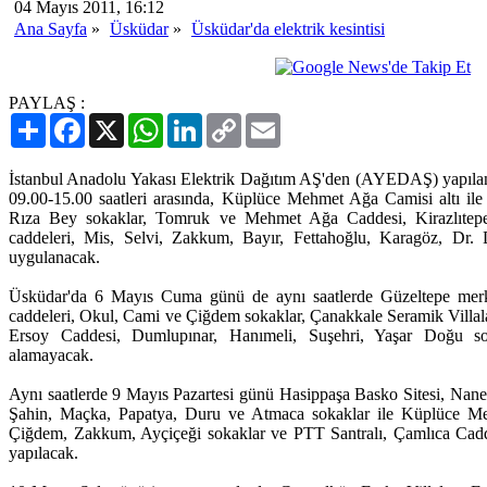
04 Mayıs 2011, 16:12
Ana Sayfa
»
Üsküdar
»
Üsküdar'da elektrik kesintisi
PAYLAŞ :
Paylaş
Facebook
X
WhatsApp
LinkedIn
Copy
Email
Link
İstanbul Anadolu Yakası Elektrik Dağıtım AŞ'den (AYEDAŞ) yapılan
09.00-15.00 saatleri arasında, Küplüce Mehmet Ağa Camisi altı il
Rıza Bey sokaklar, Tomruk ve Mehmet Ağa Caddesi, Kirazlıtep
caddeleri, Mis, Selvi, Zakkum, Bayır, Fettahoğlu, Karagöz, Dr. Da
uygulanacak.
Üsküdar'da 6 Mayıs Cuma günü de aynı saatlerde Güzeltepe mer
caddeleri, Okul, Cami ve Çiğdem sokaklar, Çanakkale Seramik Villa
Ersoy Caddesi, Dumlupınar, Hanımeli, Suşehri, Yaşar Doğu so
alamayacak.
Aynı saatlerde 9 Mayıs Pazartesi günü Hasippaşa Basko Sitesi, Nan
Şahin, Maçka, Papatya, Duru ve Atmaca sokaklar ile Küplüce Me
Çiğdem, Zakkum, Ayçiçeği sokaklar ve PTT Santralı, Çamlıca Caddesi
yapılacak.