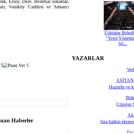
tık, Ersoy, Dere, Bestekar sokaklar,
ları, Vaniköy Caddesi ve Sabancı
Üsküdar Beledi
''Yerel Yöneti
Şö...
YAZARLAR
Ved
ASİTANE
Huzurlu ve k
Bül
Çözerse 
Al
nan Haberler
Sıra halkın ekono
Ziy