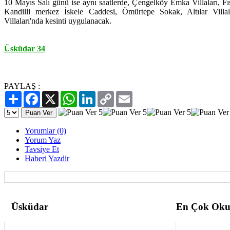
10 Mayıs Salı günü ise aynı saatlerde, Çengelköy Emka Villaları, Fıs
Kandilli merkez İskele Caddesi, Ömürtepe Sokak, Altılar Villa
Villaları'nda kesinti uygulanacak.
Üsküdar 34
PAYLAŞ :
Paylaş
Facebook
X
WhatsApp
LinkedIn
Copy
Email
Link
Yorumlar (0)
Yorum Yaz
Tavsiye Et
Haberi Yazdir
Üsküdar
En Çok Oku