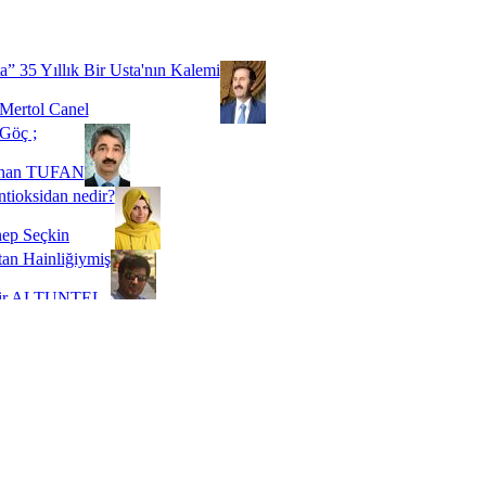
Biz buyuz...
 SOYSEVİNÇ
a” 35 Yıllık Bir Usta'nın Kalemi
Mertol Canel
Göç ;
ihan TUFAN
tioksidan nedir?
ep Seçkin
an Hainliğiymiş
kir ALTUNTEL
adde Bağımlılığı
t Kaymakçı
 Bir Süre De Olsa Burdayız
aş ŞENEL
ti Kalmadı Üstadım!