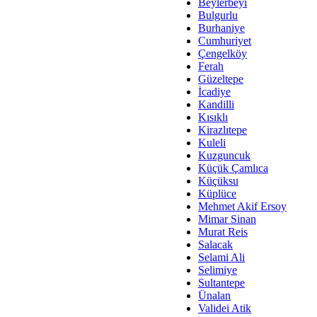
Av. Ş
Beylerbeyi
Bulgurlu
İmar Sorunlarının Genel Ç
Burhaniye
Cumhuriyet
Çet
Çengelköy
Arakan Ner
Ferah
Güzeltepe
Hüsam
İcadiye
Bayramın Mü
Kandilli
Kısıklı
Es
Kirazlıtepe
Ruhsal Yön
Kuleli
Kuzguncuk
Zülf
Küçük Çamlıca
Üsküdar Kar
Küçüksu
Küplüce
Mus
Mehmet Akif Ersoy
Mimar Sinan
Murat Reis
Salacak
Selami Ali
Selimiye
Sultantepe
Ünalan
Validei Atik