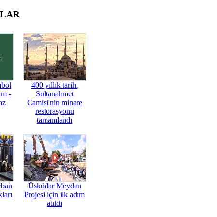
OLAR
mbol
400 yıllık tarihi
üm -
Sultanahmet
az
Camisi'nin minare
restorasyonu
tamamlandı
rban
Üsküdar Meydan
ları
Projesi için ilk adım
atıldı