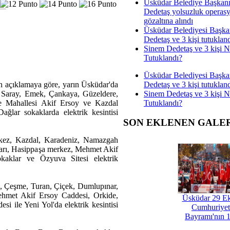
Üsküdar Belediye Başkan
Dedetaş yolsuzluk operas
gözaltına alındı
Üsküdar Belediyesi Başka
Dedetaş ve 3 kişi tutuklan
Sinem Dedetaş ve 3 kişi 
Tutuklandı?
Üsküdar Belediyesi Başka
Dedetaş ve 3 kişi tutuklan
 açıklamaya göre, yarın Üsküdar'da
Sinem Dedetaş ve 3 kişi 
e Saray, Emek, Çankaya, Güzeldere,
Tutuklandı?
e Mahallesi Akif Ersoy ve Kazdal
ğlar sokaklarda elektrik kesintisi
SON EKLENEN GALE
kez, Kazdal, Karadeniz, Namazgah
ları, Hasippaşa merkez, Mehmet Akif
kaklar ve Özyuva Sitesi elektrik
e, Çeşme, Turan, Çiçek, Dumlupınar,
hmet Akif Ersoy Caddesi, Orkide,
Üsküdar 29 E
 ile Yeni Yol'da elektrik kesintisi
Cumhuriyet
Bayramı'nın 1