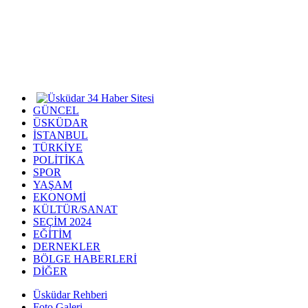
GÜNCEL
ÜSKÜDAR
İSTANBUL
TÜRKİYE
POLİTİKA
SPOR
YAŞAM
EKONOMİ
KÜLTÜR/SANAT
SEÇİM 2024
EĞİTİM
DERNEKLER
BÖLGE HABERLERİ
DİĞER
Üsküdar Rehberi
Foto Galeri