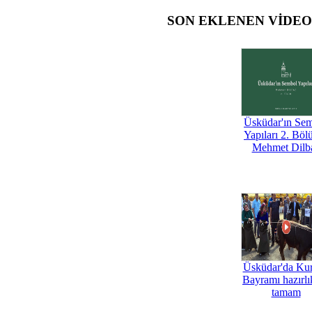
SON EKLENEN VİDE
Üsküdar'ın Se
Yapıları 2. Böl
Mehmet Dilb
Üsküdar'da Ku
Bayramı hazırlık
tamam