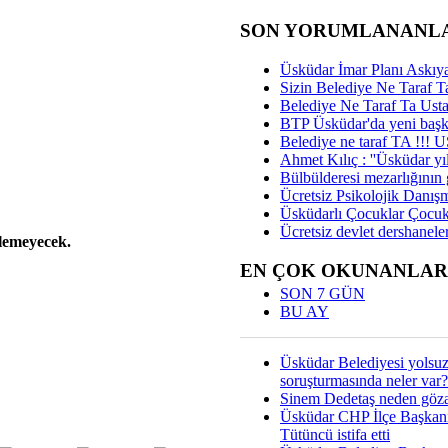
SON YORUMLANANL
Üsküdar İmar Planı Askıya
Sizin Belediye Ne Taraf Ta
Belediye Ne Taraf Ta Ust
BTP Üsküdar'da yeni başka
Belediye ne taraf TA !!!
Ahmet Kılıç : ''Üsküdar yıl
Bülbülderesi mezarlığının gi
Ücretsiz Psikolojik Danış
Üsküdarlı Çocuklar Çocuk
Ücretsiz devlet dershaneler
ilemeyecek.
EN ÇOK OKUNANLAR
SON 7 GÜN
BU AY
Üsküdar Belediyesi yolsu
soruşturmasında neler var?
Sinem Dedetaş neden gözal
Üsküdar CHP İlçe Başkan
Tütüncü istifa etti