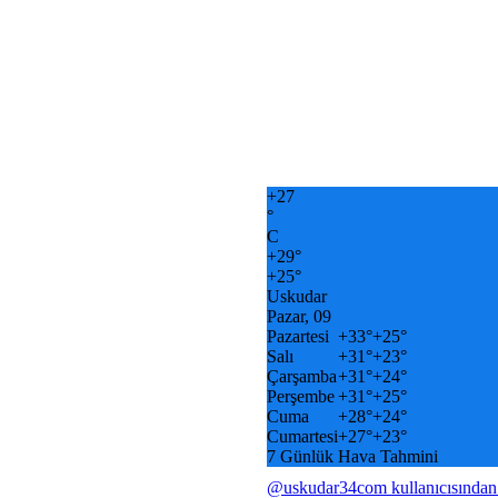
+
27
°
C
+
29°
+
25°
Uskudar
Pazar, 09
Pazartesi
+
33°
+
25°
Salı
+
31°
+
23°
Çarşamba
+
31°
+
24°
Perşembe
+
31°
+
25°
Cuma
+
28°
+
24°
Cumartesi
+
27°
+
23°
7 Günlük Hava Tahmini
@uskudar34com kullanıcısından