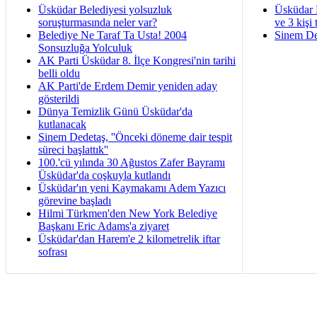
Üsküdar Belediyesi yolsuzluk
Üsküdar 
soruşturmasında neler var?
ve 3 kişi 
Belediye Ne Taraf Ta Usta! 2004
Sinem De
Sonsuzluğa Yolculuk
AK Parti Üsküdar 8. İlçe Kongresi'nin tarihi
belli oldu
AK Parti'de Erdem Demir yeniden aday
gösterildi
Dünya Temizlik Günü Üsküdar'da
kutlanacak
Sinem Dedetaş, ''Önceki döneme dair tespit
süreci başlattık''
100.'cü yılında 30 Ağustos Zafer Bayramı
Üsküdar'da coşkuyla kutlandı
Üsküdar'ın yeni Kaymakamı Adem Yazıcı
görevine başladı
Hilmi Türkmen'den New York Belediye
Başkanı Eric Adams'a ziyaret
Üsküdar'dan Harem'e 2 kilometrelik iftar
sofrası