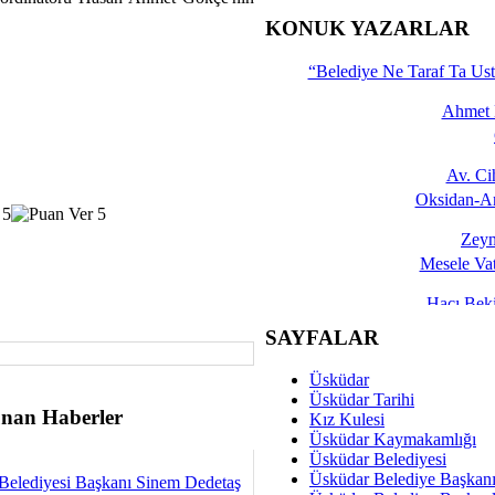
İşte 
KONUK YAZARLAR
Yalçın
“Belediye Ne Taraf Ta Ust
Ahmet 
Av. C
Oksidan-An
Zeyn
Mesele Vat
Hacı Be
Okullarda M
SAYFALAR
Mesu
Üsküdar
Dünya Fani, Ama Kısa
Üsküdar Tarihi
nan Haberler
Kız Kulesi
Sav
Üsküdar Kaymakamlığı
Hukukun Adale
Üsküdar Belediyesi
Üsküdar Belediye Başkan
Belediyesi Başkanı Sinem Dedetaş