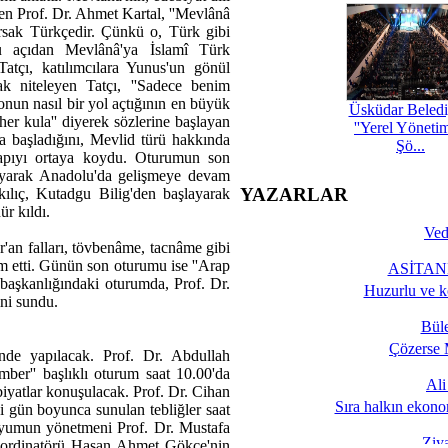
yen Prof. Dr. Ahmet Kartal, ''Mevlânâ
arsak Türkçedir. Çünkü o, Türk gibi
Bu açıdan Mevlânâ'ya İslamî Türk
Tatçı, katılımcılara Yunus'un gönül
rak niteleyen Tatçı, ''Sadece benim
 onun nasıl bir yol açtığının en büyük
Üsküdar Beledi
 her kula'' diyerek sözlerine başlayan
''Yerel Yöneti
 başladığını, Mevlid türü hakkında
Şö...
tyapıyı ortaya koydu. Oturumun son
yarak Anadolu'da gelişmeye devam
YAZARLAR
ılıç, Kutadgu Bilig'den başlayarak
ür kıldı.
Ved
'an falları, tövbenâme, tacnâme gibi
am etti. Günün son oturumu ise ''Arap
ASİTANE
n başkanlığındaki oturumda, Prof. Dr.
Huzurlu ve k
ni sundu.
Bül
Çözerse 
de yapılacak. Prof. Dr. Abdullah
ber'' başlıklı oturum saat 10.00'da
Al
iyatlar konuşulacak. Prof. Dr. Cihan
Sıra halkın ekono
 gün boyunca sunulan tebliğler saat
yumun yönetmeni Prof. Dr. Mustafa
Ziy
ordinatörü Hasan Ahmet Gökçe'nin