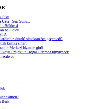
AR
 Çıktı
 Usta - Seri Sonu...
a! - Bölüm 4
n belli oldu
 USTA
lardır bir 'durak' olmaktan öte geçemedi''
zli kalmış sırları...
manlık Merkezi hizmete girdi
 Köyü Projesi ile Doğal Ortamda büyüyecek
i açılıyor
zluk
tına alındı?
ı Berk