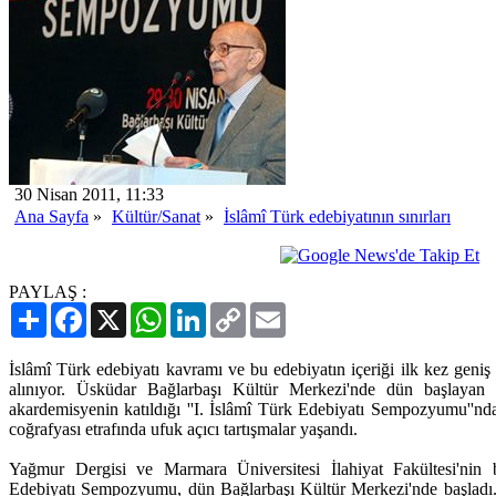
30 Nisan 2011, 11:33
Ana Sayfa
»
Kültür/Sanat
»
İslâmî Türk edebiyatının sınırları
PAYLAŞ :
Paylaş
Facebook
X
WhatsApp
LinkedIn
Copy
Email
Link
İslâmî Türk edebiyatı kavramı ve bu edebiyatın içeriği ilk kez geniş 
alınıyor. Üsküdar Bağlarbaşı Kültür Merkezi'nde dün başlayan v
akardemisyenin katıldığı ''I. İslâmî Türk Edebiyatı Sempozyumu''nd
coğrafyası etrafında ufuk açıcı tartışmalar yaşandı.
Yağmur Dergisi ve Marmara Üniversitesi İlahiyat Fakültesi'nin b
Edebiyatı Sempozyumu, dün Bağlarbaşı Kültür Merkezi'nde başladı. 