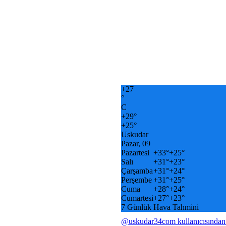
+
27
°
C
+
29°
+
25°
Uskudar
Pazar, 09
Pazartesi
+
33°
+
25°
Salı
+
31°
+
23°
Çarşamba
+
31°
+
24°
Perşembe
+
31°
+
25°
Cuma
+
28°
+
24°
Cumartesi
+
27°
+
23°
7 Günlük Hava Tahmini
@uskudar34com kullanıcısından