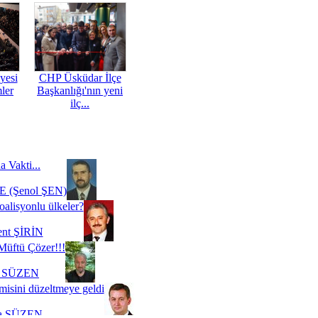
yesi
CHP Üsküdar İlçe
mler
Başkanlığı'nın yeni
ilç...
a Vakti...
 (Şenol ŞEN)
oalisyonlu ülkeler?
ent ŞİRİN
Müftü Çözer!!!
i SÜZEN
misini düzeltmeye geldi
a SÜZEN