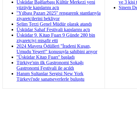
Üsküdar Bağlarbaşı Kültür Merkezi yeni
ve 3 kişi 
yüzüyle kapılarını açtı
Sinem De
''Yılbaşı Pazarı 2025'' rengarenk stantlarıyla
ziyaretçilerini bekliyor
Selim Terzi Genel Müdür olarak atandı
Üsküdar Sahaf Festivali kapılarını açtı
Üsküdar 9. Kitap Fuarı 9 Günde 280 bin
ziyaretçiyi misafir etti
2024 Mavera Ödülleri ''İradeni Kuşan,
Umudu Yeşert!'' konusuyla sahibini arıyor
''Üsküdar Kitap Fuarı'' başladı
Türkiye'nin ilk Gastronomi Sokağı
Gastronomi Festivali ile açıldı
Hanım Sultanlar Sergisi New York
Türkevi'nde sanatseverlerle buluştu