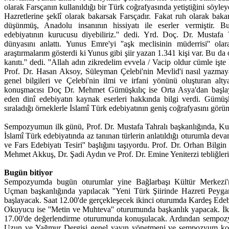
olarak Farsçanın kullanıldığı bir Türk coğrafyasında yetiştiğini söyle
Hazretlerine şeklî olarak bakarsak Farsçadır. Fakat ruh olarak bak
düşünmüş, Anadolu insanının hissiyatı ile eserler vermiştir. 
edebiyatının kurucusu diyebiliriz.'' dedi. Yrd. Doç. Dr. Mustafa 
dünyasını anlattı. Yunus Emre'yi ''aşk meclisinin müderrisi'' ola
araştırmalarım gösterdi ki Yunus gibi şiir yazan 1.341 kişi var. Bu da
kanıtı.'' dedi. ''Allah adın zikredelim evvela / Vacip oldur cümle işte
Prof. Dr. Hasan Aksoy, Süleyman Çelebi'nin Mevlid'i nasıl yazmaya
genel bilgileri ve Çelebi'nin ilmi ve irfani yönünü oluşturan al
konuşmacısı Doç Dr. Mehmet Gümüşkılıç ise Orta Asya'dan başla
eden dinî edebiyatın kaynak eserleri hakkında bilgi verdi. Gümüşk
sıraladığı örneklerle İslamî Türk edebiyatının geniş coğrafyasını görün
Sempozyumun ilk günü, Prof. Dr. Mustafa Tahralı başkanlığında, Kur
İslamî Türk edebiyatında az tanınan türlerin anlatıldığı oturumla dev
ve Fars Edebiyatı Tesiri'' başlığını taşıyordu. Prof. Dr. Orhan Bilgi
Mehmet Akkuş, Dr. Şadi Aydın ve Prof. Dr. Emine Yeniterzi tebliğleri
Bugün bitiyor
Sempozyumda bugün oturumlar yine Bağlarbaşı Kültür Merkezi'n
Uçman başkanlığında yapılacak ''Yeni Türk Şiirinde Hazreti Peygam
başlayacak. Saat 12.00'de gerçekleşecek ikinci oturumda Kardeş Edeb
Okuyucu ise ''Metin ve Muhteva'' oturumunda başkanlık yapacak. İki
17.00'de değerlendirme oturumunda konuşulacak. Ardından sempoz
Uzun ve Yağmur Dergisi genel yayın yönetmeni ve sempozyum ko