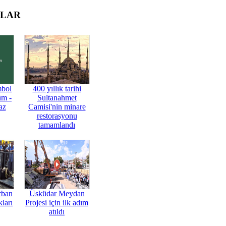
OLAR
mbol
400 yıllık tarihi
üm -
Sultanahmet
az
Camisi'nin minare
restorasyonu
tamamlandı
rban
Üsküdar Meydan
ları
Projesi için ilk adım
atıldı