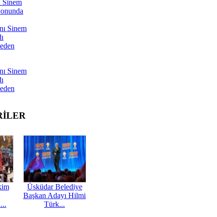
ı Sinem
yonunda
nı Sinem
dı
Neden
nı Sinem
dı
Neden
RİLER
kim
Üsküdar Belediye
Başkan Adayı Hilmi
...
Türk...