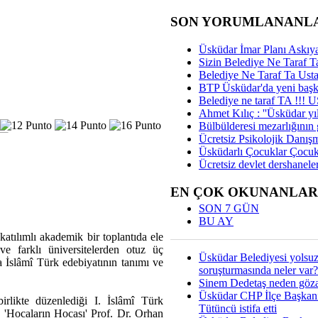
SON YORUMLANANL
Üsküdar İmar Planı Askıya
Sizin Belediye Ne Taraf Ta
Belediye Ne Taraf Ta Ust
BTP Üsküdar'da yeni başka
Belediye ne taraf TA !!!
Ahmet Kılıç : ''Üsküdar yıl
Bülbülderesi mezarlığının gi
Ücretsiz Psikolojik Danış
Üsküdarlı Çocuklar Çocuk
Ücretsiz devlet dershaneler
EN ÇOK OKUNANLAR
SON 7 GÜN
BU AY
katılımlı akademik bir toplantıda ele
e farklı üniversitelerden otuz üç
Üsküdar Belediyesi yolsu
a İslâmî Türk edebiyatının tanımı ve
soruşturmasında neler var?
Sinem Dedetaş neden gözal
Üsküdar CHP İlçe Başkan
irlikte düzenlediği I. İslâmî Türk
Tütüncü istifa etti
'Hocaların Hocası' Prof. Dr. Orhan