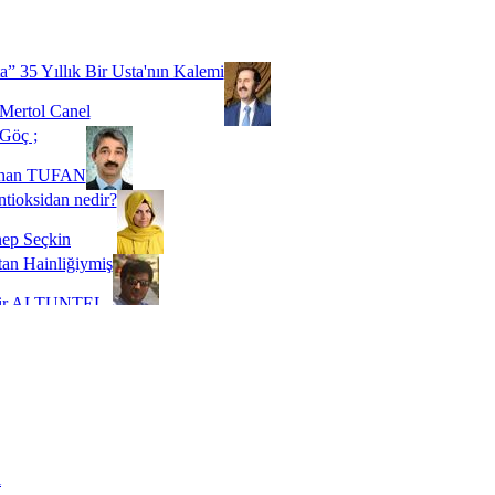
Biz buyuz...
 SOYSEVİNÇ
a” 35 Yıllık Bir Usta'nın Kalemi
Mertol Canel
Göç ;
ihan TUFAN
tioksidan nedir?
ep Seçkin
an Hainliğiymiş
kir ALTUNTEL
adde Bağımlılığı
t Kaymakçı
 Bir Süre De Olsa Burdayız
aş ŞENEL
ti Kalmadı Üstadım!
ı