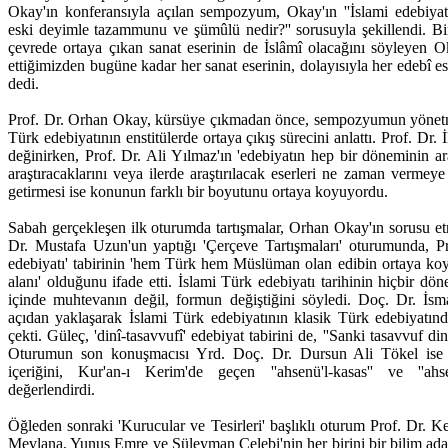
Okay'ın konferansıyla açılan sempozyum, Okay'ın ''İslami edebiya
eski deyimle tazammunu ve şümûlü nedir?'' sorusuyla şekillendi. Bi
çevrede ortaya çıkan sanat eserinin de İslâmî olacağını söyleyen Oka
ettiğimizden bugüne kadar her sanat eserinin, dolayısıyla her edebî es
dedi.
Prof. Dr. Orhan Okay, kürsüye çıkmadan önce, sempozyumun yönetm
Türk edebiyatının enstitülerde ortaya çıkış sürecini anlattı. Prof. Dr.
değinirken, Prof. Dr. Ali Yılmaz'ın 'edebiyatın hep bir döneminin ara
araştıracaklarını veya ilerde araştırılacak eserleri ne zaman vermeye 
getirmesi ise konunun farklı bir boyutunu ortaya koyuyordu.
Sabah gerçekleşen ilk oturumda tartışmalar, Orhan Okay'ın sorusu etr
Dr. Mustafa Uzun'un yaptığı 'Çerçeve Tartışmaları' oturumunda, Pr
edebiyatı' tabirinin 'hem Türk hem Müslüman olan edibin ortaya ko
alanı' olduğunu ifade etti. İslami Türk edebiyatı tarihinin hiçbir dö
içinde muhtevanın değil, formun değiştiğini söyledi. Doç. Dr. İsma
açıdan yaklaşarak İslami Türk edebiyatının klasik Türk edebiyatın
çekti. Güleç, 'dinî-tasavvufî' edebiyat tabirini de, ''Sanki tasavvuf din
Oturumun son konuşmacısı Yrd. Doç. Dr. Dursun Ali Tökel ise '
içeriğini, Kur'an-ı Kerim'de geçen ''ahsenü'l-kasas'' ve ''ahse
değerlendirdi.
Öğleden sonraki 'Kurucular ve Tesirleri' başlıklı oturum Prof. Dr. K
Mevlana, Yunus Emre ve Süleyman Çelebi'nin her birini bir bilim adam