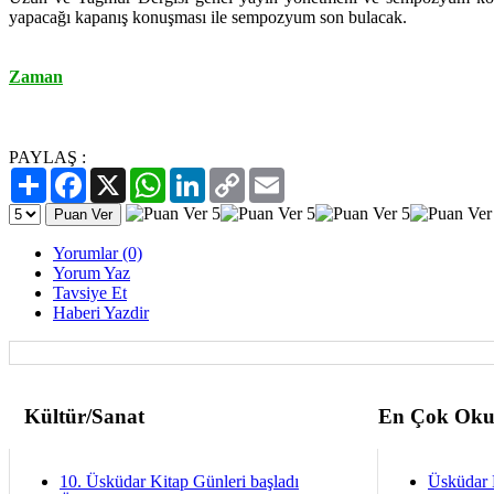
yapacağı kapanış konuşması ile sempozyum son bulacak.
Zaman
PAYLAŞ :
Paylaş
Facebook
X
WhatsApp
LinkedIn
Copy
Email
Link
Yorumlar (0)
Yorum Yaz
Tavsiye Et
Haberi Yazdir
Kültür/Sanat
En Çok Oku
10. Üsküdar Kitap Günleri başladı
Üsküdar 