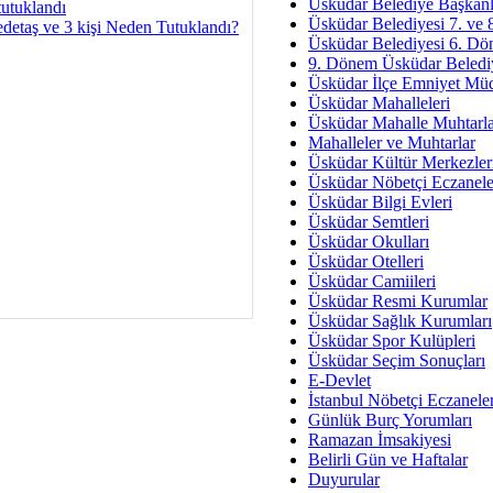
Av. Ş
Üsküdar Belediye Başkanl
tutuklandı
Üsküdar Belediyesi 7. ve
İmar Sorunlarının Genel Ç
detaş ve 3 kişi Neden Tutuklandı?
Üsküdar Belediyesi 6. Dö
9. Dönem Üsküdar Belediy
Çet
Üsküdar İlçe Emniyet Mü
Arakan Ner
Üsküdar Mahalleleri
Üsküdar Mahalle Muhtarla
Hüsam
Mahalleler ve Muhtarlar
Bayramın Mü
Üsküdar Kültür Merkezler
Üsküdar Nöbetçi Eczanele
Es
Üsküdar Bilgi Evleri
Ruhsal Yön
Üsküdar Semtleri
Üsküdar Okulları
Zülf
Üsküdar Otelleri
Üsküdar Kar
Üsküdar Camiileri
Üsküdar Resmi Kurumlar
Mus
Üsküdar Sağlık Kurumları
Üsküdar Spor Kulüpleri
Üsküdar Seçim Sonuçları
E-Devlet
İstanbul Nöbetçi Eczanele
Günlük Burç Yorumları
Ramazan İmsakiyesi
Belirli Gün ve Haftalar
Duyurular