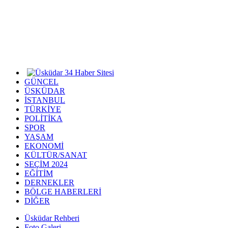
GÜNCEL
ÜSKÜDAR
İSTANBUL
TÜRKİYE
POLİTİKA
SPOR
YAŞAM
EKONOMİ
KÜLTÜR/SANAT
SEÇİM 2024
EĞİTİM
DERNEKLER
BÖLGE HABERLERİ
DİĞER
Üsküdar Rehberi
Foto Galeri