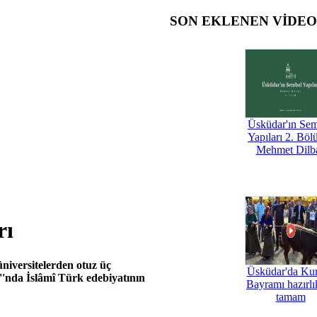
SON EKLENEN VİDE
Üsküdar'ın Se
Yapıları 2. Böl
Mehmet Dilb
rı
niversitelerden otuz üç
Üsküdar'da Ku
''nda İslâmî Türk edebiyatının
Bayramı hazırlık
tamam