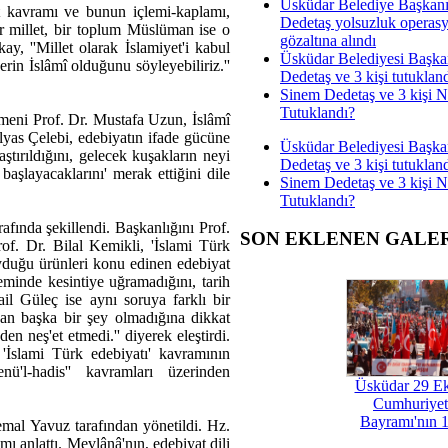
Üsküdar Belediye Başkan
t kavramı ve bunun içlemi-kaplamı,
Dedetaş yolsuzluk operas
r millet, bir toplum Müslüman ise o
gözaltına alındı
y, ''Millet olarak İslamiyet'i kabul
Üsküdar Belediyesi Başka
erin İslâmî olduğunu söyleyebiliriz.''
Dedetaş ve 3 kişi tutuklan
Sinem Dedetaş ve 3 kişi 
Tutuklandı?
eni Prof. Dr. Mustafa Uzun, İslâmî
 İlyas Çelebi, edebiyatın ifade gücüne
Üsküdar Belediyesi Başka
ştırıldığını, gelecek kuşakların neyi
Dedetaş ve 3 kişi tutuklan
başlayacaklarını' merak ettiğini dile
Sinem Dedetaş ve 3 kişi 
Tutuklandı?
afında şekillendi. Başkanlığını Prof.
SON EKLENEN GALE
of. Dr. Bilal Kemikli, 'İslami Türk
yduğu ürünleri konu edinen edebiyat
neminde kesintiye uğramadığını, tarih
il Güleç ise aynı soruya farklı bir
dan başka bir şey olmadığına dikkat
den neş'et etmedi.'' diyerek eleştirdi.
İslami Türk edebiyatı' kavramının
nü'l-hadis'' kavramları üzerinden
Üsküdar 29 E
Cumhuriyet
Bayramı'nın 1
emal Yavuz tarafından yönetildi. Hz.
ı anlattı. Mevlânâ'nın, edebiyat dili