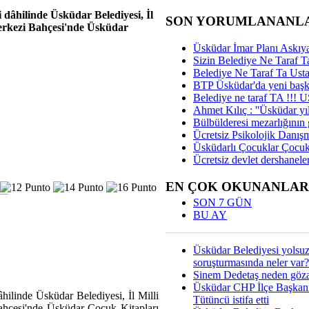
 dâhilinde Üsküdar Belediyesi, İl
SON YORUMLANANL
Merkezi Bahçesi'nde Üsküdar
Üsküdar İmar Planı Askıya
Sizin Belediye Ne Taraf Ta
Belediye Ne Taraf Ta Ust
BTP Üsküdar'da yeni başka
Belediye ne taraf TA !!!
Ahmet Kılıç : ''Üsküdar yıl
Bülbülderesi mezarlığının gi
Ücretsiz Psikolojik Danış
Üsküdarlı Çocuklar Çocuk
Ücretsiz devlet dershaneler
EN ÇOK OKUNANLAR
SON 7 GÜN
BU AY
Üsküdar Belediyesi yolsu
soruşturmasında neler var?
Sinem Dedetaş neden gözal
Üsküdar CHP İlçe Başkan
hilinde Üsküdar Belediyesi, İl Milli
Tütüncü istifa etti
Bahçesi'nde Üsküdar Çocuk Kitapları