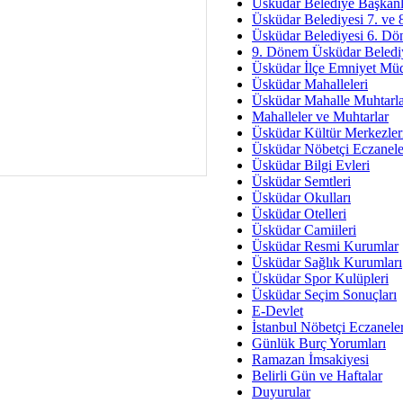
Av. Ş
Üsküdar Belediye Başkanl
Üsküdar Belediyesi 7. ve
İmar Sorunlarının Genel Ç
Üsküdar Belediyesi 6. Dö
9. Dönem Üsküdar Belediy
Çet
Üsküdar İlçe Emniyet Mü
Arakan Ner
Üsküdar Mahalleleri
Üsküdar Mahalle Muhtarla
Hüsam
Mahalleler ve Muhtarlar
Bayramın Mü
Üsküdar Kültür Merkezler
Üsküdar Nöbetçi Eczanele
Es
Üsküdar Bilgi Evleri
Ruhsal Yön
Üsküdar Semtleri
Üsküdar Okulları
Zülf
Üsküdar Otelleri
Üsküdar Kar
Üsküdar Camiileri
Üsküdar Resmi Kurumlar
Mus
Üsküdar Sağlık Kurumları
Üsküdar Spor Kulüpleri
Üsküdar Seçim Sonuçları
E-Devlet
İstanbul Nöbetçi Eczanele
Günlük Burç Yorumları
Ramazan İmsakiyesi
Belirli Gün ve Haftalar
Duyurular