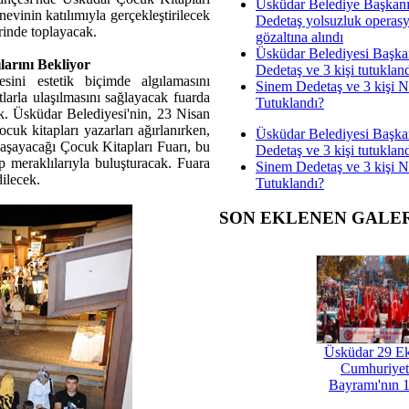
Üsküdar Belediye Başkan
evinin katılımıyla gerçekleştirilecek
Dedetaş yolsuzluk operas
erinde toplayacak.
gözaltına alındı
Üsküdar Belediyesi Başka
larını Bekliyor
Dedetaş ve 3 kişi tutuklan
sini estetik biçimde algılamasını
Sinem Dedetaş ve 3 kişi 
tlarla ulaşılmasını sağlayacak fuarda
Tutuklandı?
ak. Üsküdar Belediyesi'nin, 23 Nisan
uk kitapları yazarları ağırlanırken,
Üsküdar Belediyesi Başka
 yaşayacağı Çocuk Kitapları Fuarı, bu
Dedetaş ve 3 kişi tutuklan
p meraklılarıyla buluşturacak. Fuara
Sinem Dedetaş ve 3 kişi 
ilecek.
Tutuklandı?
SON EKLENEN GALE
Üsküdar 29 E
Cumhuriyet
Bayramı'nın 1