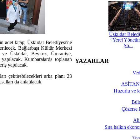
Üsküdar Beledi
''Yerel Yöneti
bin adet kitap, Üsküdar Belediyesi'ne
Şö...
nderilecek. Bağlarbaşı Kültür Merkezi
mı ve Üsküdar, Beykoz, Ümraniye,
ı yapılacak. Kumbaralarda toplanan
YAZARLAR
eriş yapılacak.
Ved
ları çektirebilecekleri arka planı 23
alları da anlatılacak.
ASİTANE
Huzurlu ve k
Bül
Çözerse 
Al
Sıra halkın ekono
Ziy