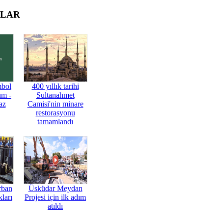
OLAR
mbol
400 yıllık tarihi
üm -
Sultanahmet
az
Camisi'nin minare
restorasyonu
tamamlandı
rban
Üsküdar Meydan
ları
Projesi için ilk adım
atıldı