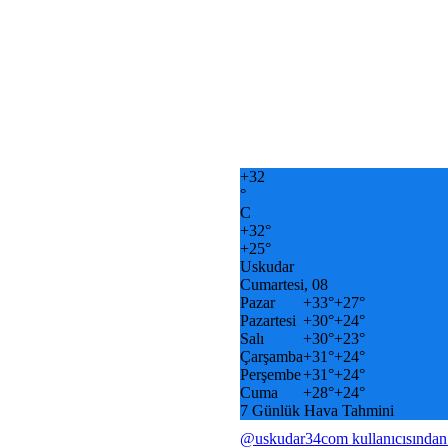
+
32
°
C
+
32°
+
25°
Uskudar
Cumartesi, 08
Pazar
+
33°
+
27°
Pazartesi
+
30°
+
24°
Salı
+
30°
+
23°
Çarşamba
+
31°
+
24°
Perşembe
+
31°
+
24°
Cuma
+
28°
+
24°
7 Günlük Hava Tahmini
@uskudar34com kullanıcısından