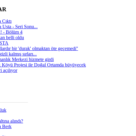
AR
 Çıktı
 Usta - Seri Sonu...
a! - Bölüm 4
n belli oldu
 USTA
lardır bir 'durak' olmaktan öte geçemedi''
zli kalmış sırları...
manlık Merkezi hizmete girdi
 Köyü Projesi ile Doğal Ortamda büyüyecek
i açılıyor
zluk
tına alındı?
ı Berk