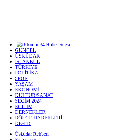
GÜNCEL
ÜSKÜDAR
İSTANBUL
TÜRKİYE
POLİTİKA
SPOR
YAŞAM
EKONOMİ
KÜLTÜR/SANAT
SEÇİM 2024
EĞİTİM
DERNEKLER
BÖLGE HABERLERİ
DİĞER
Üsküdar Rehberi
Foto Galeri