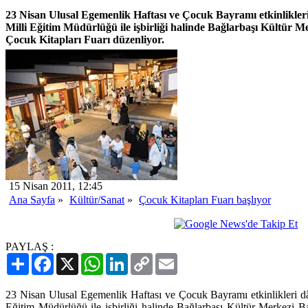
23 Nisan Ulusal Egemenlik Haftası ve Çocuk Bayramı etkinlikleri
Milli Eğitim Müdürlüğü ile işbirliği halinde Bağlarbaşı Kültür 
Çocuk Kitapları Fuarı düzenliyor.
15 Nisan 2011, 12:45
Ana Sayfa
»
Kültür/Sanat
»
Çocuk Kitapları Fuarı başlıyor
PAYLAŞ :
Paylaş
Facebook
X
WhatsApp
LinkedIn
Copy
Email
Link
23 Nisan Ulusal Egemenlik Haftası ve Çocuk Bayramı etkinlikleri dâ
Eğitim Müdürlüğü ile işbirliği halinde Bağlarbaşı Kültür Merkezi 