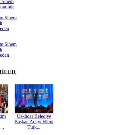
ı Sinem
yonunda
nı Sinem
dı
Neden
nı Sinem
dı
Neden
RİLER
kim
Üsküdar Belediye
Başkan Adayı Hilmi
...
Türk...