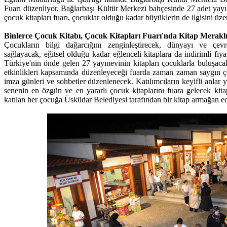
Fuarı düzenliyor. Bağlarbaşı Kültür Merkezi bahçesinde 27 adet yayın
çocuk kitapları fuarı, çocuklar olduğu kadar büyüklerin de ilgisini üz
Binlerce Çocuk Kitabı, Çocuk Kitapları Fuarı'nda Kitap Meraklı
Çocukların bilgi dağarcığını zenginleştirecek, dünyayı ve çevre
sağlayacak, eğitsel olduğu kadar eğlenceli kitaplara da indirimli fiya
Türkiye'nin önde gelen 27 yayınevinin kitapları çocuklarla buluşac
etkinlikleri kapsamında düzenleyeceği fuarda zaman zaman saygın çoc
imza günleri ve sohbetler düzenlenecek. Katılımcıların keyifli anlar
senenin en özgün ve en yararlı çocuk kitaplarını fuara gelecek kita
katılan her çocuğa Üsküdar Belediyesi tarafından bir kitap armağan ed