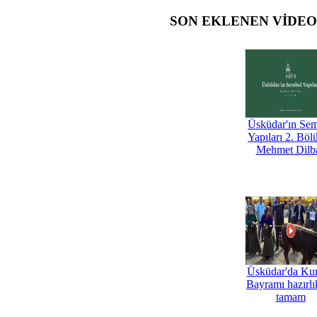
SON EKLENEN VİDE
Üsküdar'ın Se
Yapıları 2. Böl
Mehmet Dilb
Üsküdar'da Ku
Bayramı hazırlık
tamam