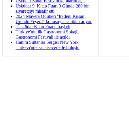
Üsküdar Sahaf Festivali kapılarını açtı
Üsküdar 9. Kitap Fuarı 9 Günde 280 bin
ziyaretçiyi misafir etti
2024 Mavera Ödülleri ''İradeni Kuşan,
Umudu Yeşert!'' konusuyla sahibini arıyor
''Üsküdar Kitap Fuarı'' başladı
Türkiye'nin ilk Gastronomi Sokağı
Gastronomi Festivali ile açıldı
Hanım Sultanlar Sergisi New York
Türkevi'nde sanatseverlerle buluştu