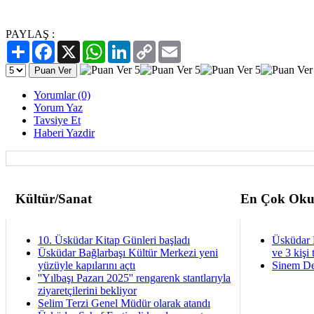
PAYLAŞ :
Paylaş
Facebook
X
WhatsApp
LinkedIn
Copy
Email
Link
Yorumlar (0)
Yorum Yaz
Tavsiye Et
Haberi Yazdir
Kültür/Sanat
En Çok Oku
10. Üsküdar Kitap Günleri başladı
Üsküdar 
Üsküdar Bağlarbaşı Kültür Merkezi yeni
ve 3 kişi 
yüzüyle kapılarını açtı
Sinem De
''Yılbaşı Pazarı 2025'' rengarenk stantlarıyla
ziyaretçilerini bekliyor
Selim Terzi Genel Müdür olarak atandı