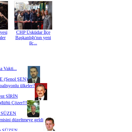
yesi
CHP Üsküdar İlçe
mler
Başkanlığı'nın yeni
ilç...
a Vakti...
 (Şenol ŞEN)
oalisyonlu ülkeler?
ent ŞİRİN
Müftü Çözer!!!
i SÜZEN
misini düzeltmeye geldi
a SÜZEN