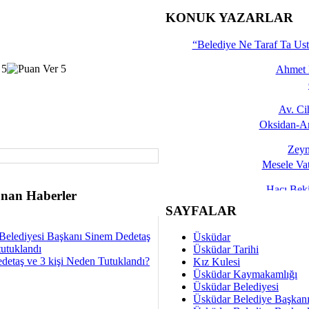
İşte 
KONUK YAZARLAR
Yalçın
“Belediye Ne Taraf Ta Ust
Ahmet 
Av. C
Oksidan-An
Zeyn
Mesele Vat
Hacı Be
nan Haberler
Okullarda M
SAYFALAR
Mesu
Belediyesi Başkanı Sinem Dedetaş
Üsküdar
Dünya Fani, Ama Kısa
tutuklandı
Üsküdar Tarihi
detaş ve 3 kişi Neden Tutuklandı?
Kız Kulesi
Sav
Üsküdar Kaymakamlığı
Hukukun Adale
Üsküdar Belediyesi
Üsküdar Belediye Başkan