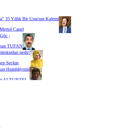
Biz buyuz...
 SOYSEVİNÇ
a” 35 Yıllık Bir Usta'nın Kalemi
Mertol Canel
Göç ;
ihan TUFAN
tioksidan nedir?
ep Seçkin
an Hainliğiymiş
kir ALTUNTEL
adde Bağımlılığı
t Kaymakçı
 Bir Süre De Olsa Burdayız
aş ŞENEL
ti Kalmadı Üstadım!
ı