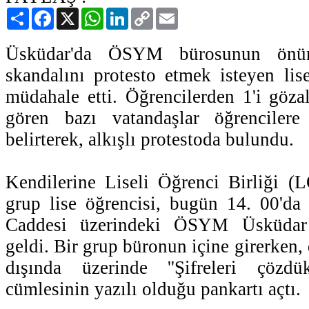
Paylaş
Facebook
X
WhatsApp
LinkedIn
Copy
Email
Link
Üsküdar'da ÖSYM bürosunun önün
skandalını protesto etmek isteyen lise
müdahale etti. Öğrencilerden 1'i gözal
gören bazı vatandaşlar öğrencilere 
belirterek, alkışlı protestoda bulundu.
Kendilerine Liseli Öğrenci Birliği (
grup lise öğrencisi, bugün 14. 00'da
Caddesi üzerindeki ÖSYM Üsküdar
geldi. Bir grup büronun içine girerken, 
dışında üzerinde ''Şifreleri çözdük
cümlesinin yazılı olduğu pankartı açtı.