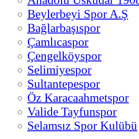
Beylerbeyi Spor A.Ş
Bağlarbaşıspor
Çamlıcaspor
Çengelköyspor
Selimiyespor
Sultantepespor
Öz Karacaahmetspor
Valide Tayfunspor
Selamsız Spor Kulübü