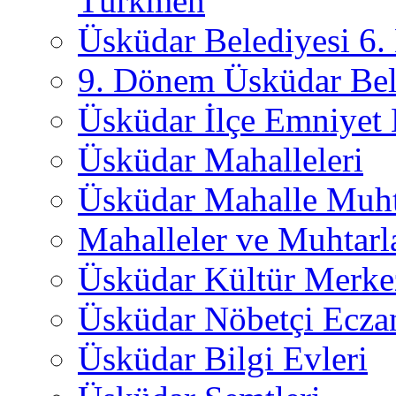
Türkmen
Üsküdar Belediyesi 6
9. Dönem Üsküdar Bel
Üsküdar İlçe Emniyet
Üsküdar Mahalleleri
Üsküdar Mahalle Muht
Mahalleler ve Muhtarl
Üsküdar Kültür Merkez
Üsküdar Nöbetçi Ecza
Üsküdar Bilgi Evleri