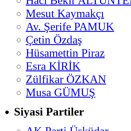
Hacı Bekir ALTUNTE
Mesut Kaymakçı
Av. Şerife PAMUK
Çetin Özdaş
Hüsamettin Piraz
Esra KİRİK
Zülfikar ÖZKAN
Musa GÜMUŞ
Siyasi Partiler
AK Parti Üsküdar