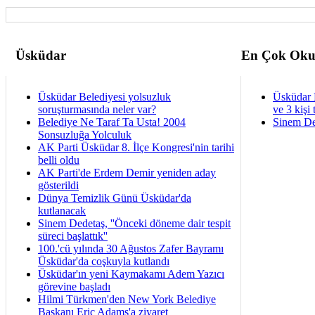
Üsküdar
En Çok Oku
Üsküdar Belediyesi yolsuzluk
Üsküdar 
soruşturmasında neler var?
ve 3 kişi 
Belediye Ne Taraf Ta Usta! 2004
Sinem De
Sonsuzluğa Yolculuk
AK Parti Üsküdar 8. İlçe Kongresi'nin tarihi
belli oldu
AK Parti'de Erdem Demir yeniden aday
gösterildi
Dünya Temizlik Günü Üsküdar'da
kutlanacak
Sinem Dedetaş, ''Önceki döneme dair tespit
süreci başlattık''
100.'cü yılında 30 Ağustos Zafer Bayramı
Üsküdar'da coşkuyla kutlandı
Üsküdar'ın yeni Kaymakamı Adem Yazıcı
görevine başladı
Hilmi Türkmen'den New York Belediye
Başkanı Eric Adams'a ziyaret