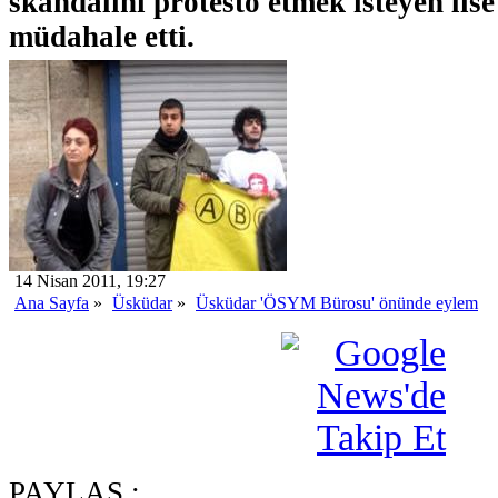
skandalını protesto etmek isteyen lise
müdahale etti.
14 Nisan 2011, 19:27
Ana Sayfa
»
Üsküdar
»
Üsküdar 'ÖSYM Bürosu' önünde eylem
PAYLAŞ :