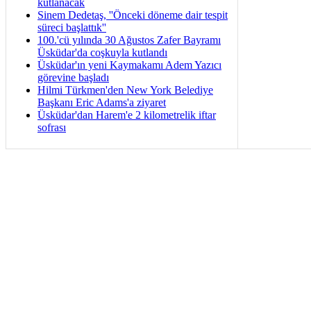
kutlanacak
Sinem Dedetaş, ''Önceki döneme dair tespit
süreci başlattık''
100.'cü yılında 30 Ağustos Zafer Bayramı
Üsküdar'da coşkuyla kutlandı
Üsküdar'ın yeni Kaymakamı Adem Yazıcı
görevine başladı
Hilmi Türkmen'den New York Belediye
Başkanı Eric Adams'a ziyaret
Üsküdar'dan Harem'e 2 kilometrelik iftar
sofrası