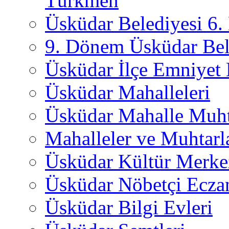
Türkmen
Üsküdar Belediyesi 6
9. Dönem Üsküdar Bel
Üsküdar İlçe Emniyet
Üsküdar Mahalleleri
Üsküdar Mahalle Muht
Mahalleler ve Muhtarl
Üsküdar Kültür Merkez
Üsküdar Nöbetçi Ecza
Üsküdar Bilgi Evleri