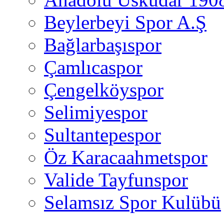
Beylerbeyi Spor A.Ş
Bağlarbaşıspor
Çamlıcaspor
Çengelköyspor
Selimiyespor
Sultantepespor
Öz Karacaahmetspor
Valide Tayfunspor
Selamsız Spor Kulübü