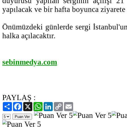
duyurusu yapılan serginin açılışı 21
yapılacak ve bir hafta boyunca ziyarete 
Önümüzdeki günlerde sergi İstanbul'un 
halka açılacaktır.
sebinmedya.com
PAYLAŞ :
Paylaş
Facebook
X
WhatsApp
LinkedIn
Copy
Email
Link