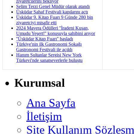
ziyaretçilerini bekliyor
Selim Terzi Genel Müdür olarak atandı
Üsküdar Sahaf Festivali kapılarını açtı
Üsküdar 9. Kitap Fuarı 9 Günde 280 bin
ziyaretçiyi misafir etti
2024 Mavera Ödülleri ''İradeni Kuşan,
Umudu Yeşert!'' konusuyla sahibini arıyor
''Üsküdar Kitap Fuarı'' başladı
Türkiye'nin ilk Gastronomi Sokağı
Gastronomi Festivali ile açıldı
Hanım Sultanlar Sergisi New York
Türkevi'nde sanatseverlerle buluştu
Kurumsal
Ana Sayfa
İletişim
Site Kullanım Sözleşm