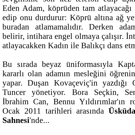
Eden Adam, köprüden tam atlayacağı s
edip onu durdurur: Köprü altına ağ ye
buradan atlamamalıdır. Derken adam
belirir, intihara engel olmaya çalışır. 
atlayacakken Kadın ile Balıkçı dans etm
Bu sırada beyaz üniformasıyla Kaptan
kararlı olan adamın mesleğini öğreninc
yapar. Duşan Kovaçeviç'in yazdığı
Tuncer yönetiyor. Bora Seçkin, Ser
İbrahim Can, Bennu Yıldırımlar'ın r
Ocak 2011 tarihleri arasında
Üsküda
Sahnesi
'nde...