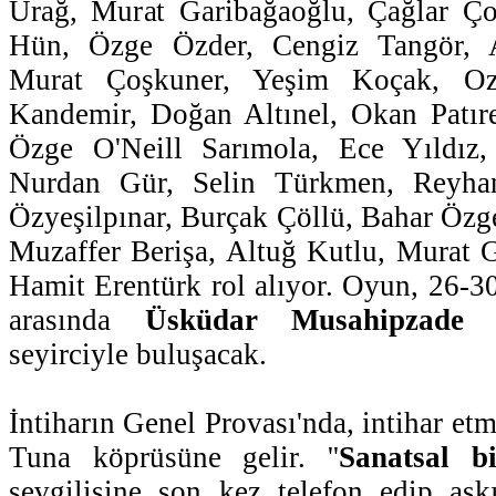
Urağ, Murat Garibağaoğlu, Çağlar Ç
Hün, Özge Özder, Cengiz Tangör, 
Murat Çoşkuner, Yeşim Koçak, Oz
Kandemir, Doğan Altınel, Okan Patır
Özge O'Neill Sarımola, Ece Yıldız,
Nurdan Gür, Selin Türkmen, Reyha
Özyeşilpınar, Burçak Çöllü, Bahar Öz
Muzaffer Berişa, Altuğ Kutlu, Murat 
Hamit Erentürk rol alıyor. Oyun, 26-30
arasında
Üsküdar Musahipzade 
seyirciyle buluşacak.
İntiharın Genel Provası'nda, intihar et
Tuna köprüsüne gelir. ''
Sanatsal b
sevgilisine son kez telefon edip aşkı