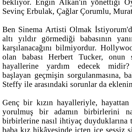
bekliyor. Engin Alkan'ın yönettiği 
Sevinç Erbulak, Çağlar Çorumlu, Murat 
Ben Sinema Artisti Olmak İstiyorum'd
altı yıldır görmediği babasının yanı
karşılanacağını bilmiyordur. Hollywo
olan babası Herbert Tucker, onun s
hayallerine yardım edecek midir?
başlayan geçmişin sorgulanmasına, ba
Steffy ile arasındaki sorunlar da eklenin
Genç bir kızın hayalleriyle, hayattan 
yorulmuş bir adamın birbirlerini na
birbirlerine nasıl ihtiyaç duyduklarına 
baba kız hikâyesinde içten içe sessiz 