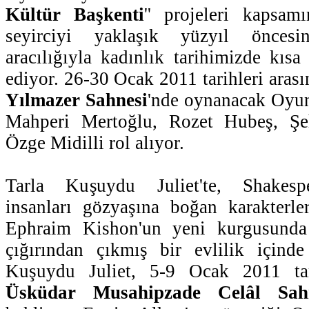
Kültür Başkenti
'' projeleri kapsa
seyirciyi yaklaşık yüzyıl öncesi
aracılığıyla kadınlık tarihimizde kısa
ediyor. 26-30 Ocak 2011 tarihleri aras
Yılmazer Sahnesi
'nde oynanacak Oyu
Mahperi Mertoğlu, Rozet Hubeş, Şeh
Özge Midilli rol alıyor.
Tarla Kuşuydu Juliet'te, Shakespea
insanları gözyaşına boğan karakterle
Ephraim Kishon'un yeni kurgusunda
çığırından çıkmış bir evlilik içinde
Kuşuydu Juliet, 5-9 Ocak 2011 tari
Üsküdar Musahipzade Celâl Sah