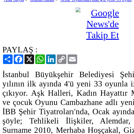
PAYLAŞ :
Paylaş
Facebook
X
WhatsApp
LinkedIn
Copy
Email
Link
İstanbul Büyükşehir Belediyesi Şehi
yılının ilk ayında 4'ü yeni 33 oyunla iz
çıkıyor. Aşk Halleri, Kadın Hayattır
ve çocuk Oyunu Cambazhane adlı yeni 
İBB Şehir Tiyatroları'nda, Ocak ayın
şöyle; Tehlikeli İlişkiler, Alemda
Surname 2010, Merhaba Hoşçakal, Gi