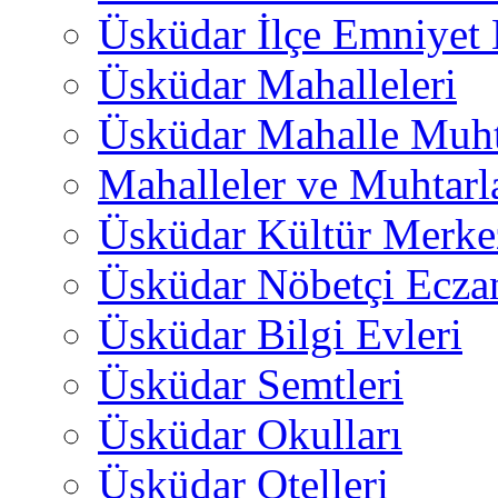
Üsküdar İlçe Emniyet
Üsküdar Mahalleleri
Üsküdar Mahalle Muht
Mahalleler ve Muhtarl
Üsküdar Kültür Merkez
Üsküdar Nöbetçi Ecza
Üsküdar Bilgi Evleri
Üsküdar Semtleri
Üsküdar Okulları
Üsküdar Otelleri