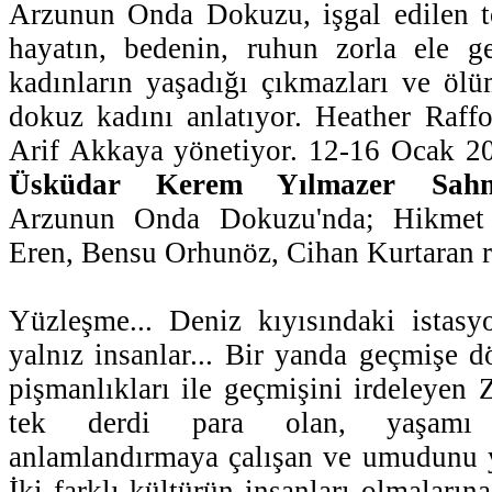
Arzunun Onda Dokuzu, işgal edilen to
hayatın, bedenin, ruhun zorla ele ge
kadınların yaşadığı çıkmazları ve öl
dokuz kadını anlatıyor. Heather Raff
Arif Akkaya yönetiyor. 12-16 Ocak 201
Üsküdar Kerem Yılmazer Sahn
Arzunun Onda Dokuzu'nda; Hikmet
Eren, Bensu Orhunöz, Cihan Kurtaran ro
Yüzleşme... Deniz kıyısındaki istasy
yalnız insanlar... Bir yanda geçmişe d
pişmanlıkları ile geçmişini irdeleyen 
tek derdi para olan, yaşamı b
anlamlandırmaya çalışan ve umudunu y
İki farklı kültürün insanları olmaların