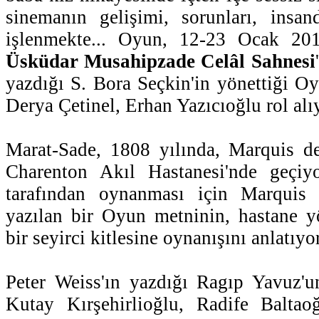
sinemanın gelişimi, sorunları, insan
işlenmekte... Oyun, 12-23 Ocak 2011
Üsküdar Musahipzade Celâl Sahnesi
yazdığı S. Bora Seçkin'in yönettiği O
Derya Çetinel, Erhan Yazıcıoğlu rol alı
Marat-Sade, 1808 yılında, Marquis de
Charenton Akıl Hastanesi'nde geçiyo
tarafından oynanması için Marquis 
yazılan bir Oyun metninin, hastane yö
bir seyirci kitlesine oynanışını anlatıyor
Peter Weiss'ın yazdığı Ragıp Yavuz'u
Kutay Kırşehirlioğlu, Radife Baltaoğ