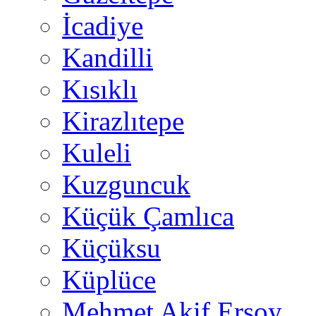
İcadiye
Kandilli
Kısıklı
Kirazlıtepe
Kuleli
Kuzguncuk
Küçük Çamlıca
Küçüksu
Küplüce
Mehmet Akif Ersoy