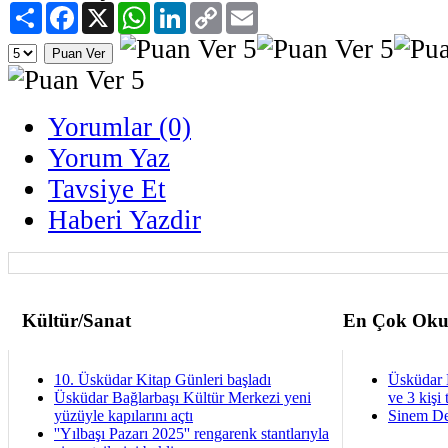
Paylaş
Facebook
X
WhatsApp
LinkedIn
Copy
Email
Link
Yorumlar (0)
Yorum Yaz
Tavsiye Et
Haberi Yazdir
Kültür/Sanat
En Çok Oku
10. Üsküdar Kitap Günleri başladı
Üsküdar 
Üsküdar Bağlarbaşı Kültür Merkezi yeni
ve 3 kişi 
yüzüyle kapılarını açtı
Sinem De
''Yılbaşı Pazarı 2025'' rengarenk stantlarıyla