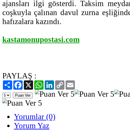
ajansları ilgi gösterdi. Taksim meyd
coşkuyla çalınan davul zurna eşliğin
hafızalara kazındı.
kastamonupostasi.com
PAYLAŞ :
Paylaş
Facebook
X
WhatsApp
LinkedIn
Copy
Email
Link
Yorumlar (0)
Yorum Yaz