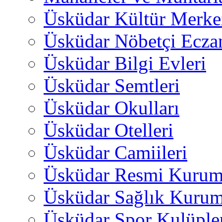
Üsküdar Kültür Merkez
Üsküdar Nöbetçi Ecza
Üsküdar Bilgi Evleri
Üsküdar Semtleri
Üsküdar Okulları
Üsküdar Otelleri
Üsküdar Camiileri
Üsküdar Resmi Kurum
Üsküdar Sağlık Kurum
Üsküdar Spor Kulüple