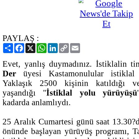
PAYLAŞ :
Paylaş
Facebook
X
WhatsApp
LinkedIn
Copy
Email
Link
Evet, yanlış duymadınız. İstiklalin t
Der
üyesi Kastamonulular istiklal 
Yaklaşık 2500 kişinin katıldığı 
yaşandığı ''
İstiklal yolu yürüyüşü
kadarda anlamlıydı.
25 Aralık Cumartesi günü saat 13.30?d
önünde başlayan yürüyüş programı, 