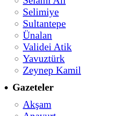
Selami Ali
Selimiye
Sultantepe
Ünalan
Validei Atik
Yavuztürk
Zeynep Kamil
Gazeteler
Akşam
Anayurt