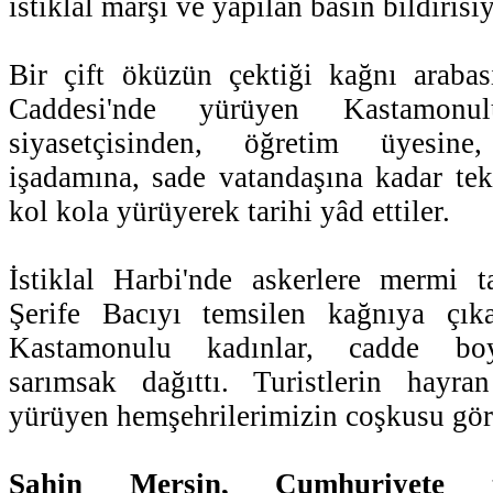
istiklal marşı ve yapılan basın bildirisi
Bir çift öküzün çektiği kağnı arabasıy
Caddesi'nde yürüyen Kastamonul
siyasetçisinden, öğretim üyesin
işadamına, sade vatandaşına kadar tek
kol kola yürüyerek tarihi yâd ettiler.
İstiklal Harbi'nde askerlere mermi 
Şerife Bacıyı temsilen kağnıya çıka
Kastamonulu kadınlar, cadde boy
sarımsak dağıttı. Turistlerin hayran
yürüyen hemşehrilerimizin coşkusu gör
Şahin Mersin, Cumhuriyete ta