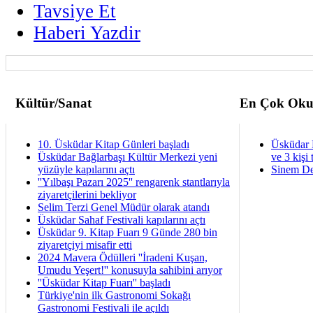
Tavsiye Et
Haberi Yazdir
Kültür/Sanat
En Çok Oku
10. Üsküdar Kitap Günleri başladı
Üsküdar 
Üsküdar Bağlarbaşı Kültür Merkezi yeni
ve 3 kişi 
yüzüyle kapılarını açtı
Sinem De
''Yılbaşı Pazarı 2025'' rengarenk stantlarıyla
ziyaretçilerini bekliyor
Selim Terzi Genel Müdür olarak atandı
Üsküdar Sahaf Festivali kapılarını açtı
Üsküdar 9. Kitap Fuarı 9 Günde 280 bin
ziyaretçiyi misafir etti
2024 Mavera Ödülleri ''İradeni Kuşan,
Umudu Yeşert!'' konusuyla sahibini arıyor
''Üsküdar Kitap Fuarı'' başladı
Türkiye'nin ilk Gastronomi Sokağı
Gastronomi Festivali ile açıldı