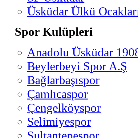
Üsküdar Ülkü Ocaklar
Spor Kulüpleri
Anadolu Üsküdar 190
Beylerbeyi Spor A.Ş
Bağlarbaşıspor
Çamlıcaspor
Çengelköyspor
Selimiyespor
Sultantepespor