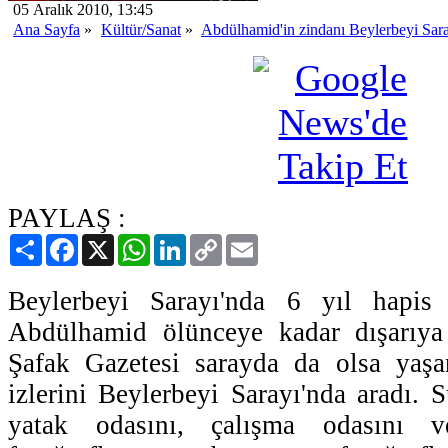
05 Aralık 2010, 13:45
Ana Sayfa
»
Kültür/Sanat
»
Abdülhamid'in zindanı Beylerbeyi Sar
PAYLAŞ :
Paylaş
Facebook
X
WhatsApp
LinkedIn
Copy
Email
Link
Beylerbeyi Sarayı'nda 6 yıl hapis 
Abdülhamid ölünceye kadar dışarıya
Şafak Gazetesi sarayda da olsa yaşa
izlerini Beylerbeyi Sarayı'nda aradı. 
yatak odasını, çalışma odasını