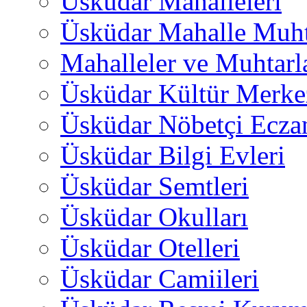
Üsküdar Mahalleleri
Üsküdar Mahalle Muht
Mahalleler ve Muhtarl
Üsküdar Kültür Merkez
Üsküdar Nöbetçi Ecza
Üsküdar Bilgi Evleri
Üsküdar Semtleri
Üsküdar Okulları
Üsküdar Otelleri
Üsküdar Camiileri