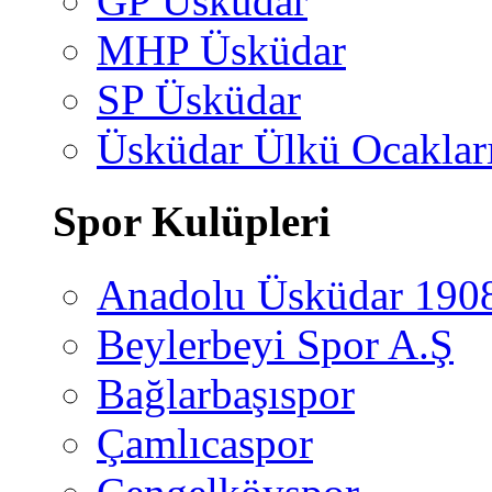
GP Üsküdar
MHP Üsküdar
SP Üsküdar
Üsküdar Ülkü Ocaklar
Spor Kulüpleri
Anadolu Üsküdar 190
Beylerbeyi Spor A.Ş
Bağlarbaşıspor
Çamlıcaspor