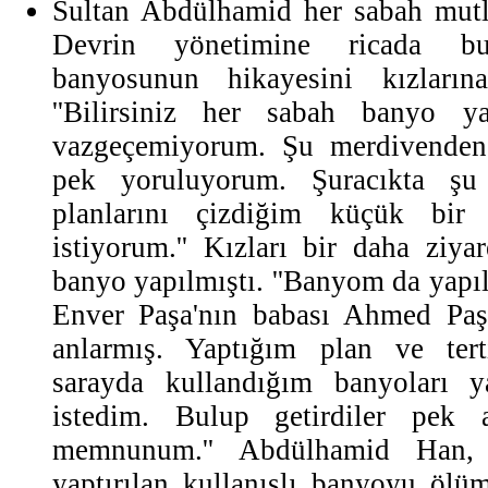
Sultan Abdülhamid her sabah mutl
Devrin yönetimine ricada bul
banyosunun hikayesini kızlarına
''Bilirsiniz her sabah banyo y
vazgeçemiyorum. Şu merdivenden
pek yoruluyorum. Şuracıkta şu
planlarını çizdiğim küçük bir
istiyorum.'' Kızları bir daha ziya
banyo yapılmıştı. ''Banyom da yapıld
Enver Paşa'nın babası Ahmed Paş
anlarmış. Yaptığım plan ve tert
sarayda kullandığım banyoları y
istedim. Bulup getirdiler pek a
memnunum.'' Abdülhamid Han,
yaptırılan kullanışlı banyoyu ölü