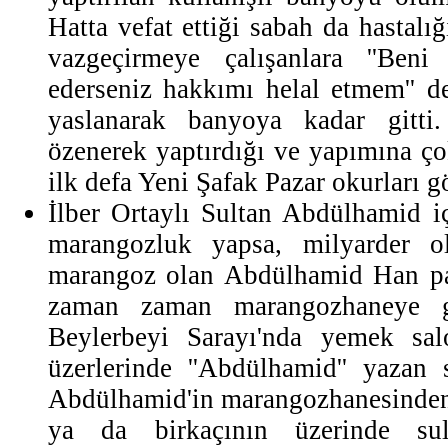
Hatta vefat ettiği sabah da hastalı
vazgeçirmeye çalışanlara ''Be
ederseniz hakkımı helal etmem'' d
yaslanarak banyoya kadar gitti
özenerek yaptırdığı ve yapımına ç
ilk defa Yeni Şafak Pazar okurları g
İlber Ortaylı Sultan Abdülhamid iç
marangozluk yapsa, milyarder ol
marangoz olan Abdülhamid Han pa
zaman zaman marangozhaneye gi
Beylerbeyi Sarayı'nda yemek sa
üzerlerinde ''Abdülhamid'' yazan 
Abdülhamid'in marangozhanesinden ç
ya da birkaçının üzerinde sul