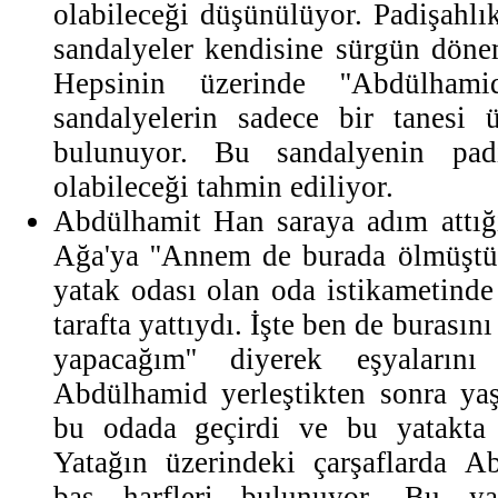
olabileceği düşünülüyor. Padişahl
sandalyeler kendisine sürgün dönem
Hepsinin üzerinde ''Abdülhami
sandalyelerin sadece bir tanesi üz
bulunuyor. Bu sandalyenin pad
olabileceği tahmin ediliyor.
Abdülhamit Han saraya adım attığ
Ağa'ya ''Annem de burada ölmüştü'
yatak odası olan oda istikametind
tarafta yattıydı. İşte ben de burası
yapacağım'' diyerek eşyalarını 
Abdülhamid yerleştikten sonra yaş
bu odada geçirdi ve bu yatakta 
Yatağın üzerindeki çarşaflarda Ab
baş harfleri bulunuyor. Bu y