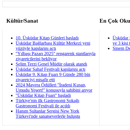
Kültür/Sanat
En Çok Oku
10. Üsküdar Kitap Günleri başladı
Üsküdar 
Üsküdar Bağlarbaşı Kültür Merkezi yeni
ve 3 kişi 
yüzüyle kapılarını açtı
Sinem De
''Yılbaşı Pazarı 2025'' rengarenk stantlarıyla
ziyaretçilerini bekliyor
Selim Terzi Genel Müdür olarak atandı
Üsküdar Sahaf Festivali kapılarını açtı
Üsküdar 9. Kitap Fuarı 9 Günde 280 bin
ziyaretçiyi misafir etti
2024 Mavera Ödülleri ''İradeni Kuşan,
Umudu Yeşert!'' konusuyla sahibini arıyor
''Üsküdar Kitap Fuarı'' başladı
Türkiye'nin ilk Gastronomi Sokağı
Gastronomi Festivali ile açıldı
Hanım Sultanlar Sergisi New York
Türkevi'nde sanatseverlerle buluştu