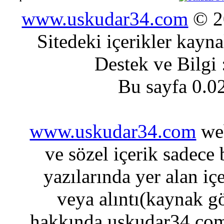
www.uskudar34.com
© 20
Sitedeki içerikler kayn
Destek ve Bilgi
Bu sayfa 0.0
www.uskudar34.com
web
ve sözel içerik sadece
yazılarında yer alan iç
veya alıntı(kaynak gö
hakkında uskudar34.com