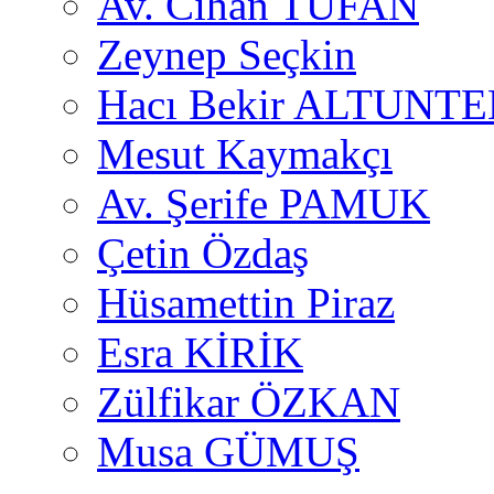
Av. Cihan TUFAN
Zeynep Seçkin
Hacı Bekir ALTUNTE
Mesut Kaymakçı
Av. Şerife PAMUK
Çetin Özdaş
Hüsamettin Piraz
Esra KİRİK
Zülfikar ÖZKAN
Musa GÜMUŞ