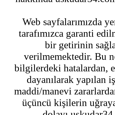
Web sayfalarımızda yer
tarafımızca garanti edil
bir getirinin sağ
verilmemektedir. Bu n
bilgilerdeki hatalardan, 
dayanılarak yapılan i
maddi/manevi zararlardan
üçüncü kişilerin uğraya
dolayı uskudar34