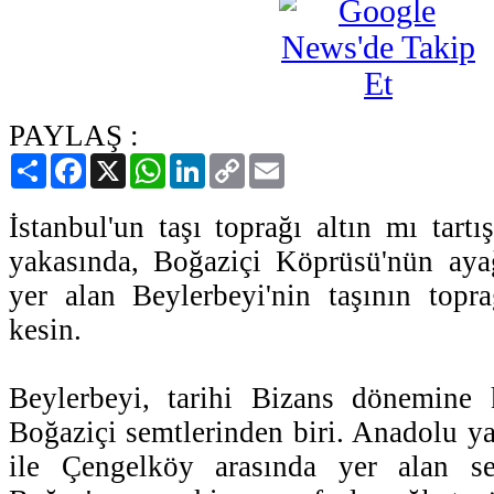
PAYLAŞ :
Paylaş
Facebook
X
WhatsApp
LinkedIn
Copy
Email
Link
İstanbul'un taşı toprağı altın mı tart
yakasında, Boğaziçi Köprüsü'nün aya
yer alan Beylerbeyi'nin taşının topr
kesin.
Beylerbeyi, tarihi Bizans dönemine
Boğaziçi semtlerinden biri. Anadolu 
ile Çengelköy arasında yer alan se