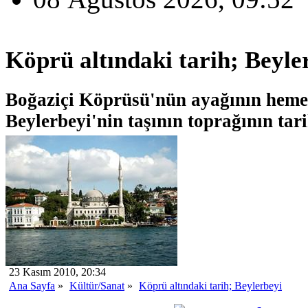
Köprü altındaki tarih; Beyle
Boğaziçi Köprüsü'nün ayağının hemen
Beylerbeyi'nin taşının toprağının tar
23 Kasım 2010, 20:34
Ana Sayfa
»
Kültür/Sanat
»
Köprü altındaki tarih; Beylerbeyi