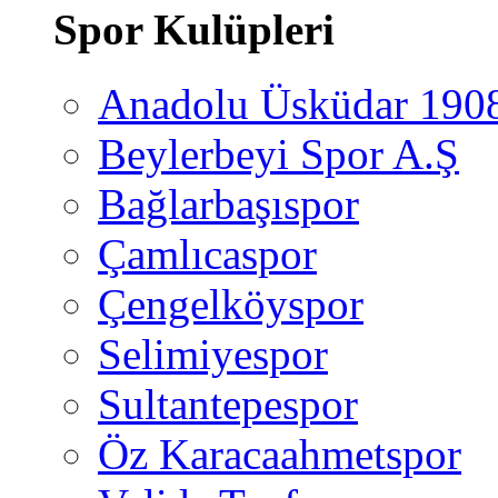
Spor Kulüpleri
Anadolu Üsküdar 190
Beylerbeyi Spor A.Ş
Bağlarbaşıspor
Çamlıcaspor
Çengelköyspor
Selimiyespor
Sultantepespor
Öz Karacaahmetspor