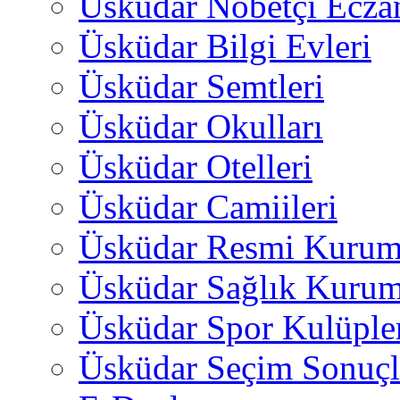
Üsküdar Nöbetçi Ecza
Üsküdar Bilgi Evleri
Üsküdar Semtleri
Üsküdar Okulları
Üsküdar Otelleri
Üsküdar Camiileri
Üsküdar Resmi Kurum
Üsküdar Sağlık Kurum
Üsküdar Spor Kulüple
Üsküdar Seçim Sonuçl