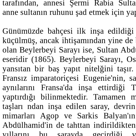
tarafından, annesi Şermi Rabia Sulta
anne sultanın ruhunu şad etmek için yap
Günümüzde bahçesi ilk inşa edildiği 
küçülmüş, ancak ihtişamından yine de
olan Beylerbeyi Sarayı ise, Sultan Abd
eseridir (1865). Beylerbeyi Sarayı, O
yansıtan bir baş yapıt nitelğini taşır
Fransız imparatoriçesi Eugenie'nin, sa
aynılarını Fransa'da inşa ettirdiği T
yaptırdığı bilinmektedir. Tamamen 
taşları ndan inşa edilen saray, devr
mimarları Agop ve Sarkis Balyan'ın 
Abdülhamid'in de tahttan indirildikt
yıllarını bu sarayda geçirdiği