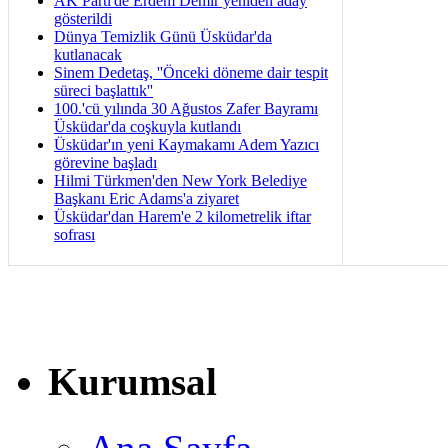
AK Parti'de Erdem Demir yeniden aday
gösterildi
Dünya Temizlik Günü Üsküdar'da
kutlanacak
Sinem Dedetaş, ''Önceki döneme dair tespit
süreci başlattık''
100.'cü yılında 30 Ağustos Zafer Bayramı
Üsküdar'da coşkuyla kutlandı
Üsküdar'ın yeni Kaymakamı Adem Yazıcı
görevine başladı
Hilmi Türkmen'den New York Belediye
Başkanı Eric Adams'a ziyaret
Üsküdar'dan Harem'e 2 kilometrelik iftar
sofrası
Kurumsal