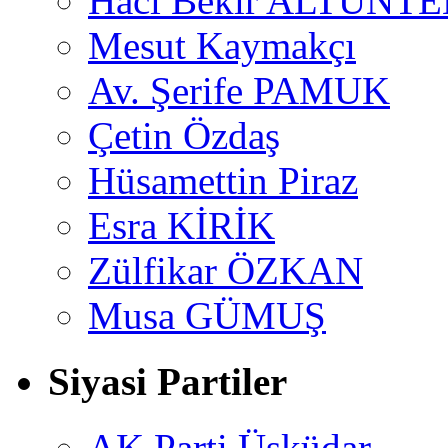
Hacı Bekir ALTUNTE
Mesut Kaymakçı
Av. Şerife PAMUK
Çetin Özdaş
Hüsamettin Piraz
Esra KİRİK
Zülfikar ÖZKAN
Musa GÜMUŞ
Siyasi Partiler
AK Parti Üsküdar