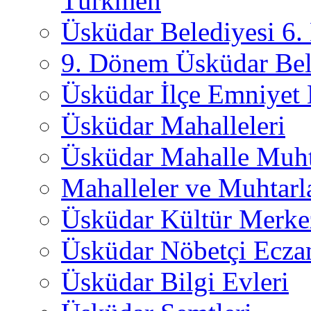
Türkmen
Üsküdar Belediyesi 6
9. Dönem Üsküdar Bel
Üsküdar İlçe Emniyet
Üsküdar Mahalleleri
Üsküdar Mahalle Muht
Mahalleler ve Muhtarl
Üsküdar Kültür Merkez
Üsküdar Nöbetçi Ecza
Üsküdar Bilgi Evleri