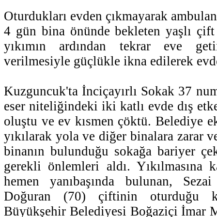
Oturdukları evden çıkmayarak ambulans
4 gün bina önünde bekleten yaşlı çift 
yıkımın ardından tekrar eve getir
verilmesiyle güçlükle ikna edilerek evde
Kuzguncuk'ta İnciçayırlı Sokak 37 num
eser niteliğindeki iki katlı evde dış et
oluştu ve ev kısmen çöktü. Belediye e
yıkılarak yola ve diğer binalara zarar v
binanın bulunduğu sokağa bariyer çek
gerekli önlemleri aldı. Yıkılmasına k
hemen yanıbaşında bulunan, Sezai
Doğuran (70) çiftinin oturduğu k
Büyükşehir Belediyesi Boğaziçi İmar 