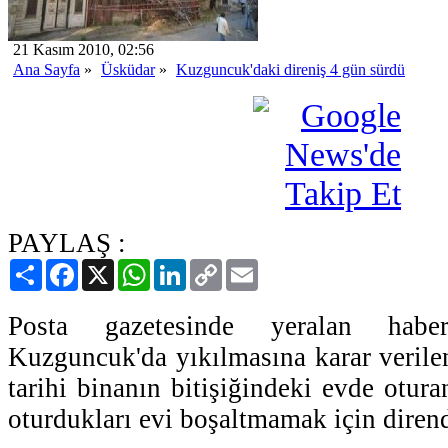
21 Kasım 2010, 02:56
Ana Sayfa
»
Üsküdar
»
Kuzguncuk'daki direniş 4 gün sürdü
PAYLAŞ :
Paylaş
Facebook
X
WhatsApp
LinkedIn
Copy
Email
Link
Posta gazetesinde yeralan hab
Kuzguncuk'da yıkılmasına karar verilen
tarihi binanın bitişiğindeki evde otura
oturdukları evi boşaltmamak için dirend