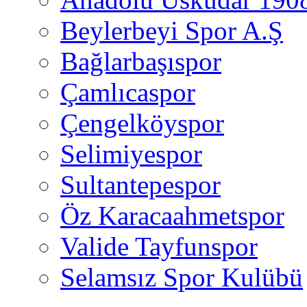
Beylerbeyi Spor A.Ş
Bağlarbaşıspor
Çamlıcaspor
Çengelköyspor
Selimiyespor
Sultantepespor
Öz Karacaahmetspor
Valide Tayfunspor
Selamsız Spor Kulübü