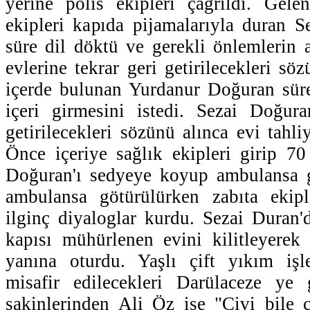
yerine polis ekipleri çağrıldı. Gele
ekipleri kapıda pijamalarıyla duran 
süre dil döktü ve gerekli önlemlerin 
evlerine tekrar geri getirilecekleri sö
içerde bulunan Yurdanur Doğuran süre
içeri girmesini istedi. Sezai Doğura
getirilecekleri sözünü alınca evi tahli
Önce içeriye sağlık ekipleri girip 7
Doğuran'ı sedyeye koyup ambulansa g
ambulansa götürülürken zabıta ekiple
ilginç diyaloglar kurdu. Sezai Duran'
kapısı mühürlenen evini kilitleyerek
yanına oturdu. Yaşlı çift yıkım işl
misafir edilecekleri Darülaceze ye g
sakinlerinden Ali Öz ise "Çivi bile 