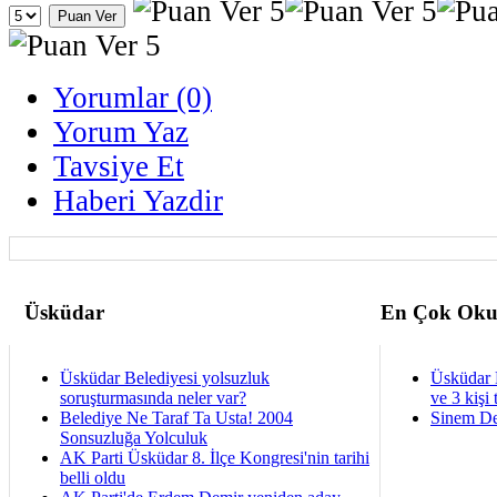
Yorumlar (0)
Yorum Yaz
Tavsiye Et
Haberi Yazdir
Üsküdar
En Çok Oku
Üsküdar Belediyesi yolsuzluk
Üsküdar 
soruşturmasında neler var?
ve 3 kişi 
Belediye Ne Taraf Ta Usta! 2004
Sinem De
Sonsuzluğa Yolculuk
AK Parti Üsküdar 8. İlçe Kongresi'nin tarihi
belli oldu