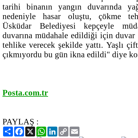
tarihi binanın yangın duvarında ya
nedeniyle hasar oluştu, çökme teh
Üsküdar Belediyesi kepçeyle müda
duvarına müdahale edildiği için duvar 
tehlike verecek şekilde yattı. Yaşlı çif
çıkmıyordu bu gün ikna edildi" diye ko
Posta.com.tr
PAYLAŞ :
Paylaş
Facebook
X
WhatsApp
LinkedIn
Copy
Email
Link