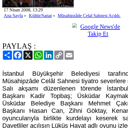
17 Nisan 2008, 13:29
Ana Sayfa
»
Kültür/Sanat
»
Müsahipzâde Celal Sahnesi Açıldı.
PAYLAŞ :
Paylaş
Facebook
X
WhatsApp
LinkedIn
Copy
Email
Link
İstanbul Büyükşehir Belediyesi tarafı
Müsahipzâde Celâl Sahnesi tiyatro severlere
Salı akşamı düzenlenen törende İstanbu
Başkanı Kadir Topbaş; Üsküdar Kaymak
Üsküdar Belediye Başkanı Mehmet Çakı
Başkanı Hasan Can, Zihni Göktay, Kenan 
oyuncularıyla birlikte kurdelayı keserek sa
Davetliler açılışın Lüküs Hayat adlı oyunu izled