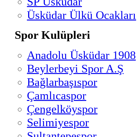
SP Üsküdar
Üsküdar Ülkü Ocakları
Spor Kulüpleri
Anadolu Üsküdar 1908
Beylerbeyi Spor A.Ş
Bağlarbaşıspor
Çamlıcaspor
Çengelköyspor
Selimiyespor
Sultantepespor