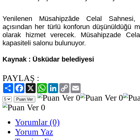
Yenilenen Müsahipzâde Celal Sahnesi, 
açısından her türlü konforun düşünüldüğü mo
olarak hizmet verecek. Müsahipzade Celal
kapasiteli salonu bulunuyor.
Kaynak : Üsküdar belediyesi
PAYLAŞ :
Paylaş
Facebook
X
WhatsApp
LinkedIn
Copy
Email
Link
Yorumlar (0)
Yorum Yaz