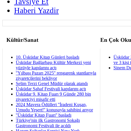
Tavsiye Et
Haberi Yazdir
Kültür/Sanat
En Çok Oku
10. Üsküdar Kitap Günleri başladı
Üsküdar 
Üsküdar Bağlarbaşı Kültür Merkezi yeni
ve 3 kişi 
yüzüyle kapılarını açtı
Sinem De
''Yılbaşı Pazarı 2025'' rengarenk stantlarıyla
ziyaretçilerini bekliyor
Selim Terzi Genel Müdür olarak atandı
Üsküdar Sahaf Festivali kapılarını açtı
Üsküdar 9. Kitap Fuarı 9 Günde 280 bin
ziyaretçiyi misafir etti
2024 Mavera Ödülleri ''İradeni Kuşan,
Umudu Yeşert!'' konusuyla sahibini arıyor
''Üsküdar Kitap Fuarı'' başladı
Türkiye'nin ilk Gastronomi Sokağı
Gastronomi Festivali ile açıldı
Hanım Sultanlar Sergisi New York