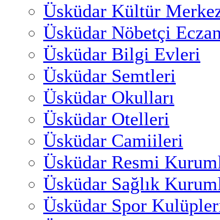
Üsküdar Kültür Merkez
Üsküdar Nöbetçi Eczan
Üsküdar Bilgi Evleri
Üsküdar Semtleri
Üsküdar Okulları
Üsküdar Otelleri
Üsküdar Camiileri
Üsküdar Resmi Kuruml
Üsküdar Sağlık Kuruml
Üsküdar Spor Kulüpler