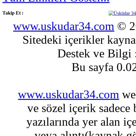
Takip Et :
www.uskudar34.com
© 20
Sitedeki içerikler kayn
Destek ve Bilgi
Bu sayfa 0.0
www.uskudar34.com
web
ve sözel içerik sadece
yazılarında yer alan iç
veya alıntı(kaynak gö