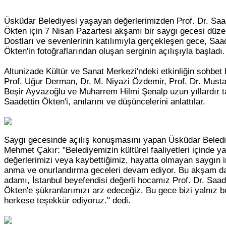
Üsküdar Belediyesi yaşayan değerlerimizden Prof. Dr. Saa
Ökten için 7 Nisan Pazartesi akşamı bir saygı gecesi düze
Dostları ve sevenlerinin katılımıyla gerçekleşen gece, Saad
Ökten'in fotoğraflarından oluşan serginin açılışıyla başladı.
Altunizade Kültür ve Sanat Merkezi'ndeki etkinliğin sohbe
Prof. Uğur Derman, Dr. M. Niyazi Özdemir, Prof. Dr. Must
Beşir Ayvazoğlu ve Muharrem Hilmi Şenalp uzun yıllardır ta
Saadettin Ökten'i, anılarını ve düşüncelerini anlattılar.
Saygı gecesinde açılış konuşmasını yapan Üsküdar Beled
Mehmet Çakır: "Belediyemizin kültürel faaliyetleri içinde 
değerlerimizi veya kaybettiğimiz, hayatta olmayan saygın i
anma ve onurlandırma geceleri devam ediyor. Bu akşam da
adamı, İstanbul beyefendisi değerli hocamız Prof. Dr. Saad
Ökten'e şükranlarımızı arz edeceğiz. Bu gece bizi yalnız 
herkese teşekkür ediyoruz." dedi.