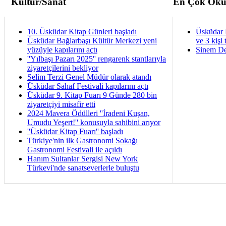
Kültür/Sanat
En Çok Oku
10. Üsküdar Kitap Günleri başladı
Üsküdar 
Üsküdar Bağlarbaşı Kültür Merkezi yeni
ve 3 kişi 
yüzüyle kapılarını açtı
Sinem De
''Yılbaşı Pazarı 2025'' rengarenk stantlarıyla
ziyaretçilerini bekliyor
Selim Terzi Genel Müdür olarak atandı
Üsküdar Sahaf Festivali kapılarını açtı
Üsküdar 9. Kitap Fuarı 9 Günde 280 bin
ziyaretçiyi misafir etti
2024 Mavera Ödülleri ''İradeni Kuşan,
Umudu Yeşert!'' konusuyla sahibini arıyor
''Üsküdar Kitap Fuarı'' başladı
Türkiye'nin ilk Gastronomi Sokağı
Gastronomi Festivali ile açıldı
Hanım Sultanlar Sergisi New York
Türkevi'nde sanatseverlerle buluştu