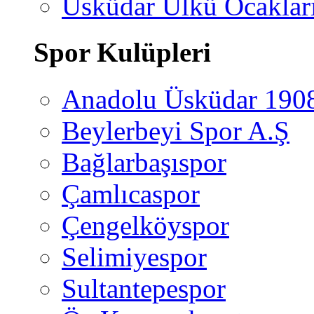
Üsküdar Ülkü Ocaklar
Spor Kulüpleri
Anadolu Üsküdar 190
Beylerbeyi Spor A.Ş
Bağlarbaşıspor
Çamlıcaspor
Çengelköyspor
Selimiyespor
Sultantepespor