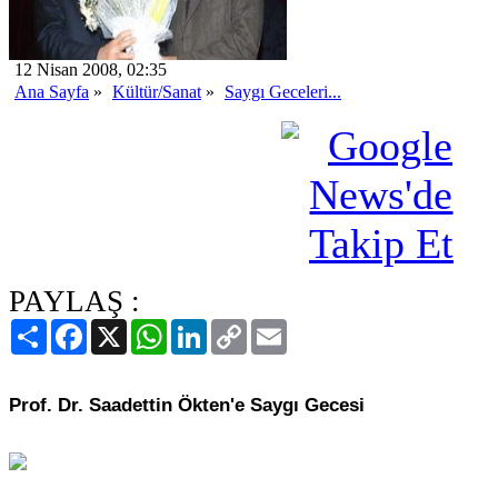
12 Nisan 2008, 02:35
Ana Sayfa
»
Kültür/Sanat
»
Saygı Geceleri...
PAYLAŞ :
Paylaş
Facebook
X
WhatsApp
LinkedIn
Copy
Email
Link
Prof. Dr. Saadettin Ökten'e Saygı Gecesi