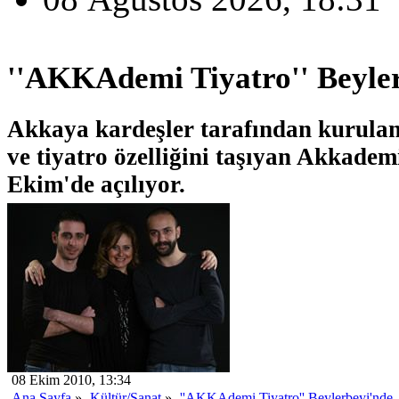
''AKKAdemi Tiyatro'' Beyler
Akkaya kardeşler tarafından kurulan
ve tiyatro özelliğini taşıyan Akkadem
Ekim'de açılıyor.
08 Ekim 2010, 13:34
Ana Sayfa
»
Kültür/Sanat
»
''AKKAdemi Tiyatro'' Beylerbeyi'nde..