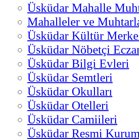
Üsküdar Mahalle Muht
Mahalleler ve Muhtarl
Üsküdar Kültür Merkez
Üsküdar Nöbetçi Ecza
Üsküdar Bilgi Evleri
Üsküdar Semtleri
Üsküdar Okulları
Üsküdar Otelleri
Üsküdar Camiileri
Üsküdar Resmi Kurum