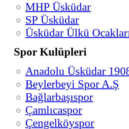
MHP Üsküdar
SP Üsküdar
Üsküdar Ülkü Ocaklar
Spor Kulüpleri
Anadolu Üsküdar 190
Beylerbeyi Spor A.Ş
Bağlarbaşıspor
Çamlıcaspor
Çengelköyspor