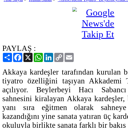
PAYLAŞ :
Paylaş
Facebook
X
WhatsApp
LinkedIn
Copy
Email
Link
Akkaya kardeşler tarafından kurulan 
tiyatro özelliğini taşıyan Akkademi 
açılıyor. Beylerbeyi Hacı Sabancı 
sahnesini kiralayan Akkaya kardeşler
yanı sıra eğitmen olarak sahneye
kazandığını yine sanata yatıran üç karde
okuluyla birlikte sanata farklı bir bakış 