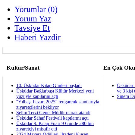
Yorumlar (0)
Yorum Yaz
Tavsiye Et
Haberi Yazdir
Kültür/Sanat
En Çok Oku
10. Üsküdar Kitap Günleri başladı
Üsküdar 
Üsküdar Bağlarbaşı Kültür Merkezi yeni
ve 3 kişi 
yüzüyle kapılarını açtı
Sinem De
''Yılbaşı Pazarı 2025'' rengarenk stantlarıyla
ziyaretçilerini bekliyor
Selim Terzi Genel Müdür olarak atandı
Üsküdar Sahaf Festivali kapılarını açtı
Üsküdar 9. Kitap Fuarı 9 Günde 280 bin
ziyaretçiyi misafir etti
2024 Mavera Ödülleri ''İradeni Kuşan,