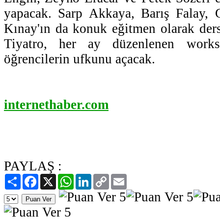
yapacak. Sarp Akkaya, Barış Falay,
Kınay'ın da konuk eğitmen olarak der
Tiyatro, her ay düzenlenen works
öğrencilerin ufkunu açacak.
internethaber.com
PAYLAŞ :
Paylaş
Facebook
X
WhatsApp
LinkedIn
Copy
Email
Link