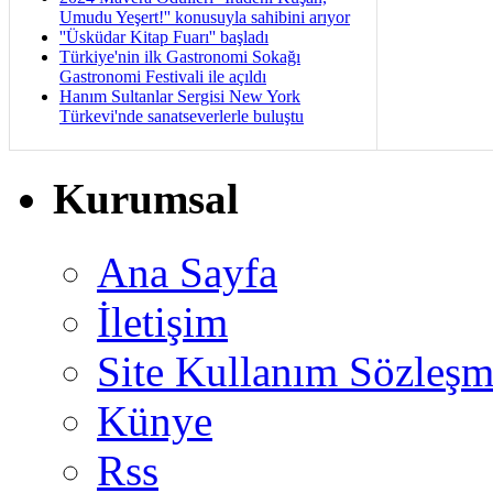
Umudu Yeşert!'' konusuyla sahibini arıyor
''Üsküdar Kitap Fuarı'' başladı
Türkiye'nin ilk Gastronomi Sokağı
Gastronomi Festivali ile açıldı
Hanım Sultanlar Sergisi New York
Türkevi'nde sanatseverlerle buluştu
Kurumsal
Ana Sayfa
İletişim
Site Kullanım Sözleşm
Künye
Rss