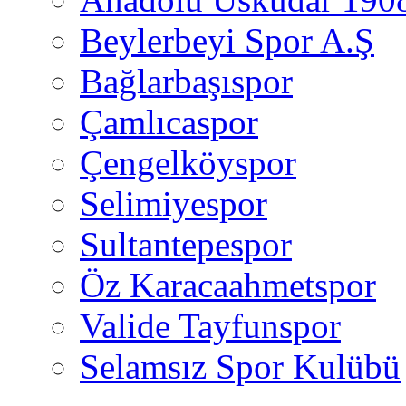
Beylerbeyi Spor A.Ş
Bağlarbaşıspor
Çamlıcaspor
Çengelköyspor
Selimiyespor
Sultantepespor
Öz Karacaahmetspor
Valide Tayfunspor
Selamsız Spor Kulübü