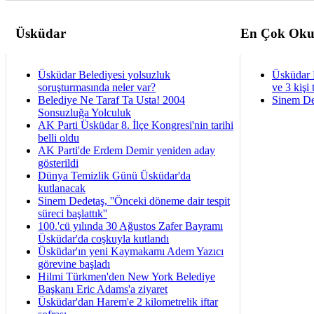
Üsküdar
En Çok Oku
Üsküdar Belediyesi yolsuzluk
Üsküdar 
soruşturmasında neler var?
ve 3 kişi 
Belediye Ne Taraf Ta Usta! 2004
Sinem De
Sonsuzluğa Yolculuk
AK Parti Üsküdar 8. İlçe Kongresi'nin tarihi
belli oldu
AK Parti'de Erdem Demir yeniden aday
gösterildi
Dünya Temizlik Günü Üsküdar'da
kutlanacak
Sinem Dedetaş, ''Önceki döneme dair tespit
süreci başlattık''
100.'cü yılında 30 Ağustos Zafer Bayramı
Üsküdar'da coşkuyla kutlandı
Üsküdar'ın yeni Kaymakamı Adem Yazıcı
görevine başladı
Hilmi Türkmen'den New York Belediye
Başkanı Eric Adams'a ziyaret
Üsküdar'dan Harem'e 2 kilometrelik iftar