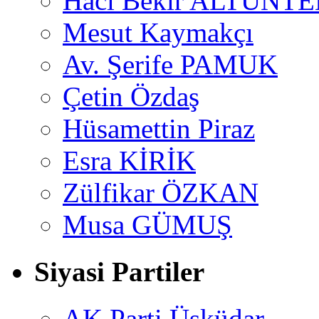
Hacı Bekir ALTUNTE
Mesut Kaymakçı
Av. Şerife PAMUK
Çetin Özdaş
Hüsamettin Piraz
Esra KİRİK
Zülfikar ÖZKAN
Musa GÜMUŞ
Siyasi Partiler
AK Parti Üsküdar