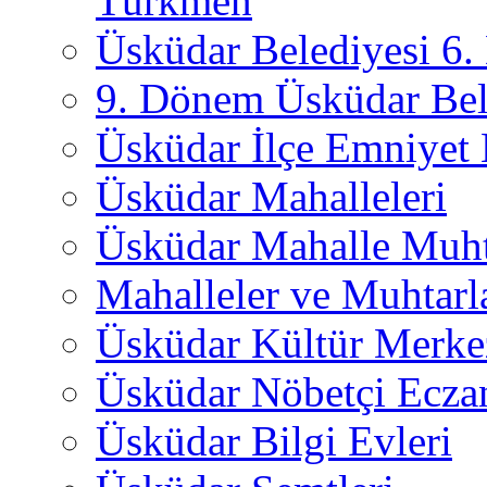
Türkmen
Üsküdar Belediyesi 6
9. Dönem Üsküdar Bel
Üsküdar İlçe Emniyet
Üsküdar Mahalleleri
Üsküdar Mahalle Muht
Mahalleler ve Muhtarl
Üsküdar Kültür Merkez
Üsküdar Nöbetçi Ecza
Üsküdar Bilgi Evleri