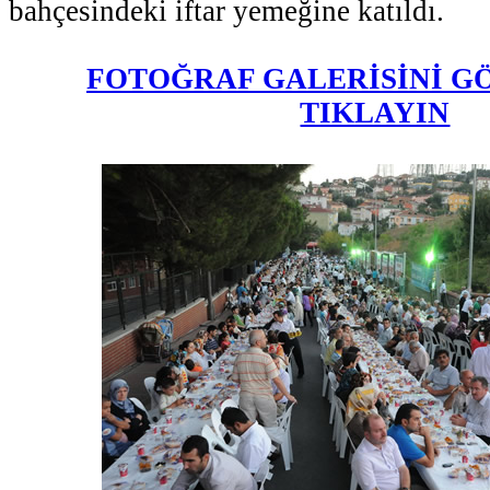
bahçesindeki iftar yemeğine katıldı.
FOTOĞRAF GALERİSİNİ G
TIKLAYIN