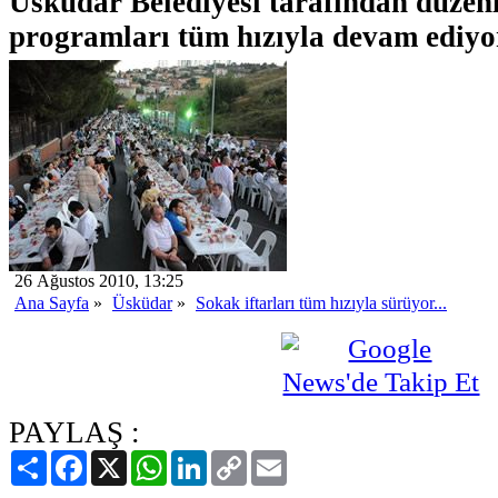
Üsküdar Belediyesi tarafından düzenl
programları tüm hızıyla devam ediyor
26 Ağustos 2010, 13:25
Ana Sayfa
»
Üsküdar
»
Sokak iftarları tüm hızıyla sürüyor...
PAYLAŞ :
Paylaş
Facebook
X
WhatsApp
LinkedIn
Copy
Email
Link