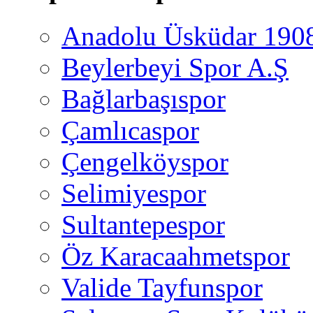
Anadolu Üsküdar 190
Beylerbeyi Spor A.Ş
Bağlarbaşıspor
Çamlıcaspor
Çengelköyspor
Selimiyespor
Sultantepespor
Öz Karacaahmetspor
Valide Tayfunspor