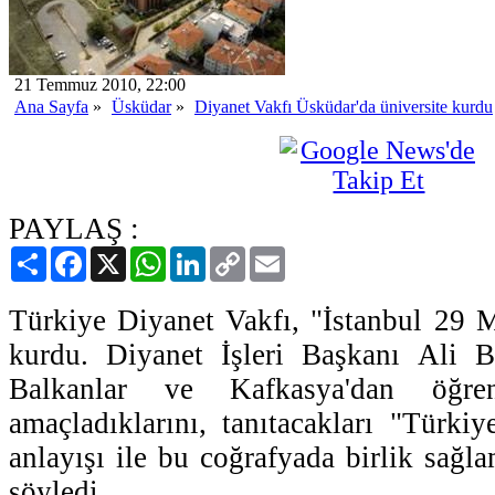
21 Temmuz 2010, 22:00
Ana Sayfa
»
Üsküdar
»
Diyanet Vakfı Üsküdar'da üniversite kurdu
PAYLAŞ :
Paylaş
Facebook
X
WhatsApp
LinkedIn
Copy
Email
Link
Türkiye Diyanet Vakfı, "İstanbul 29 M
kurdu. Diyanet İşleri Başkanı Ali Ba
Balkanlar ve Kafkasya'dan öğre
amaçladıklarını, tanıtacakları "Türki
anlayışı ile bu coğrafyada birlik sağl
söyledi.