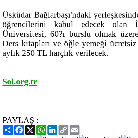
Üsküdar Bağlarbaşı'ndaki yerleşkesind
öğrencilerini kabul edecek olan 
Üniversitesi, 60?ı burslu olmak üzer
Ders kitapları ve öğle yemeği ücretsiz
aylık 250 TL harçlık verilecek.
Sol.org.tr
PAYLAŞ :
Paylaş
Facebook
X
WhatsApp
LinkedIn
Copy
Email
Link