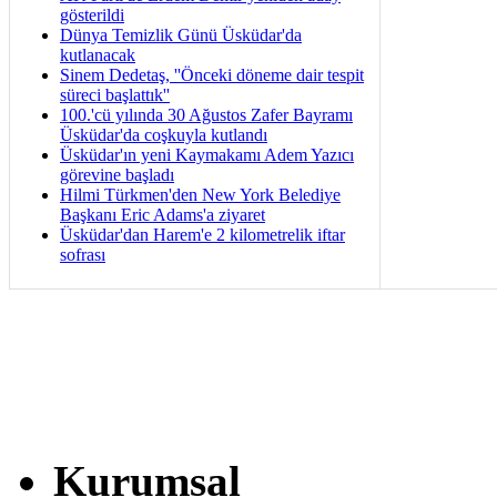
gösterildi
Dünya Temizlik Günü Üsküdar'da
kutlanacak
Sinem Dedetaş, ''Önceki döneme dair tespit
süreci başlattık''
100.'cü yılında 30 Ağustos Zafer Bayramı
Üsküdar'da coşkuyla kutlandı
Üsküdar'ın yeni Kaymakamı Adem Yazıcı
görevine başladı
Hilmi Türkmen'den New York Belediye
Başkanı Eric Adams'a ziyaret
Üsküdar'dan Harem'e 2 kilometrelik iftar
sofrası
Kurumsal