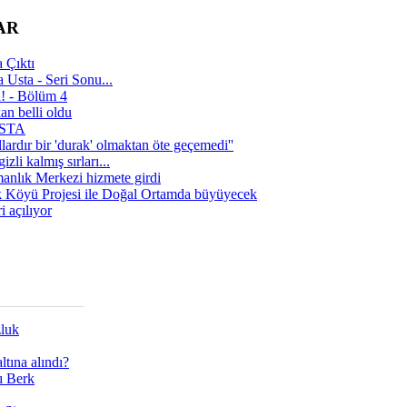
AR
 Çıktı
 Usta - Seri Sonu...
a! - Bölüm 4
n belli oldu
 USTA
lardır bir 'durak' olmaktan öte geçemedi''
zli kalmış sırları...
manlık Merkezi hizmete girdi
 Köyü Projesi ile Doğal Ortamda büyüyecek
i açılıyor
zluk
tına alındı?
ı Berk