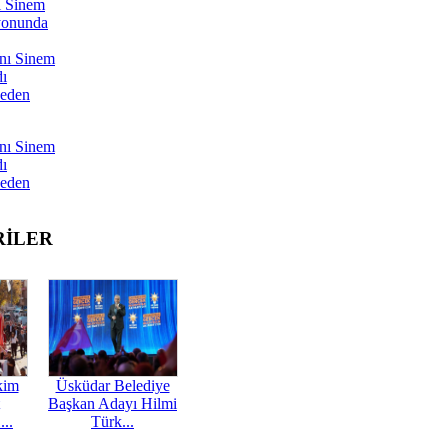
ı Sinem
yonunda
nı Sinem
dı
Neden
nı Sinem
dı
Neden
RİLER
kim
Üsküdar Belediye
Başkan Adayı Hilmi
...
Türk...