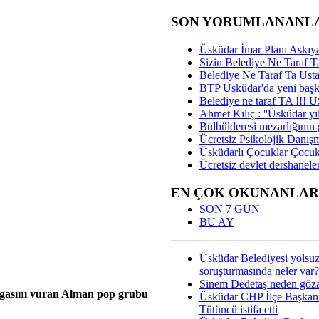
SON YORUMLANANL
Üsküdar İmar Planı Askıya
Sizin Belediye Ne Taraf Ta
Belediye Ne Taraf Ta Ust
BTP Üsküdar'da yeni başka
Belediye ne taraf TA !!!
Ahmet Kılıç : ''Üsküdar yıl
Bülbülderesi mezarlığının gi
Ücretsiz Psikolojik Danış
Üsküdarlı Çocuklar Çocuk
Ücretsiz devlet dershaneler
EN ÇOK OKUNANLAR
SON 7 GÜN
BU AY
Üsküdar Belediyesi yolsu
soruşturmasında neler var?
Sinem Dedetaş neden gözal
damgasını vuran Alman pop grubu
Üsküdar CHP İlçe Başkan
Tütüncü istifa etti