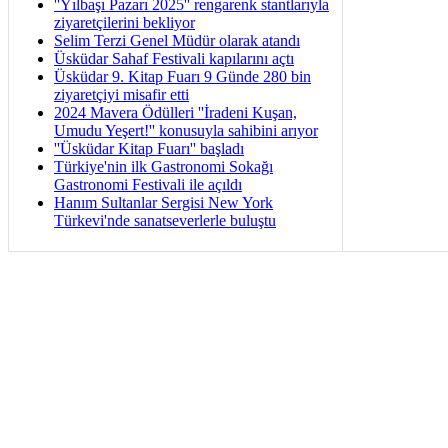
''Yılbaşı Pazarı 2025'' rengarenk stantlarıyla
ziyaretçilerini bekliyor
Selim Terzi Genel Müdür olarak atandı
Üsküdar Sahaf Festivali kapılarını açtı
Üsküdar 9. Kitap Fuarı 9 Günde 280 bin
ziyaretçiyi misafir etti
2024 Mavera Ödülleri ''İradeni Kuşan,
Umudu Yeşert!'' konusuyla sahibini arıyor
''Üsküdar Kitap Fuarı'' başladı
Türkiye'nin ilk Gastronomi Sokağı
Gastronomi Festivali ile açıldı
Hanım Sultanlar Sergisi New York
Türkevi'nde sanatseverlerle buluştu