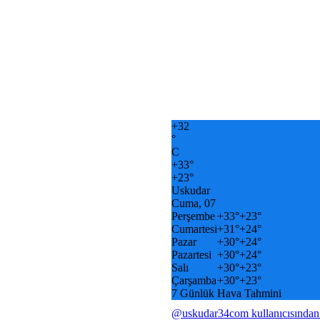
+
32
°
C
+
33°
+
23°
Uskudar
Cuma, 07
Perşembe
+
33°
+
23°
Cumartesi
+
31°
+
24°
Pazar
+
30°
+
24°
Pazartesi
+
30°
+
24°
Salı
+
30°
+
23°
Çarşamba
+
30°
+
23°
7 Günlük Hava Tahmini
@uskudar34com kullanıcısından