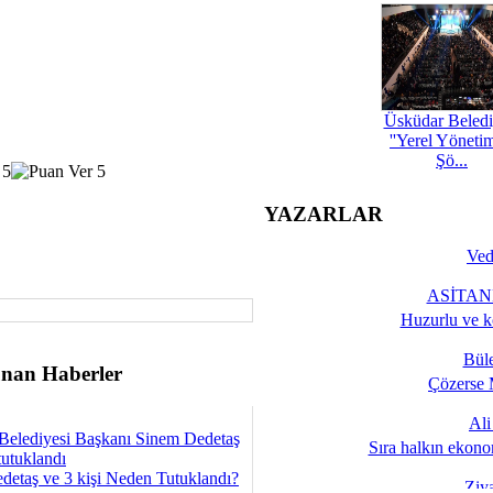
Üsküdar Beledi
''Yerel Yöneti
Şö...
YAZARLAR
Ved
ASİTANE
Huzurlu ve k
Bül
nan Haberler
Çözerse 
Al
Belediyesi Başkanı Sinem Dedetaş
Sıra halkın ekono
tutuklandı
detaş ve 3 kişi Neden Tutuklandı?
Ziy