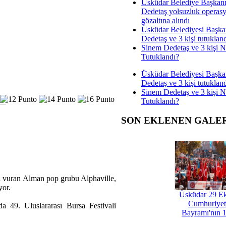
Üsküdar Belediye Başkan
Dedetaş yolsuzluk operas
gözaltına alındı
Üsküdar Belediyesi Başka
Dedetaş ve 3 kişi tutuklan
Sinem Dedetaş ve 3 kişi 
Tutuklandı?
Üsküdar Belediyesi Başka
Dedetaş ve 3 kişi tutuklan
Sinem Dedetaş ve 3 kişi 
Tutuklandı?
SON EKLENEN GALE
ını vuran Alman pop grubu Alphaville,
yor.
Üsküdar 29 E
Cumhuriyet
da 49. Uluslararası Bursa Festivali
Bayramı'nın 1