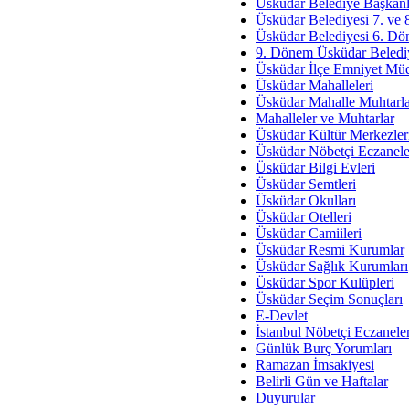
Av. Ş
Üsküdar Belediye Başkanl
Üsküdar Belediyesi 7. ve
İmar Sorunlarının Genel Ç
Üsküdar Belediyesi 6. Dö
9. Dönem Üsküdar Belediy
Çet
Üsküdar İlçe Emniyet Mü
Arakan Ner
Üsküdar Mahalleleri
Üsküdar Mahalle Muhtarla
Hüsam
Mahalleler ve Muhtarlar
Bayramın Mü
Üsküdar Kültür Merkezler
Üsküdar Nöbetçi Eczanele
Es
Üsküdar Bilgi Evleri
Ruhsal Yön
Üsküdar Semtleri
Üsküdar Okulları
Zülf
Üsküdar Otelleri
Üsküdar Kar
Üsküdar Camiileri
Üsküdar Resmi Kurumlar
Mus
Üsküdar Sağlık Kurumları
Üsküdar Spor Kulüpleri
Üsküdar Seçim Sonuçları
E-Devlet
İstanbul Nöbetçi Eczanele
Günlük Burç Yorumları
Ramazan İmsakiyesi
Belirli Gün ve Haftalar
Duyurular