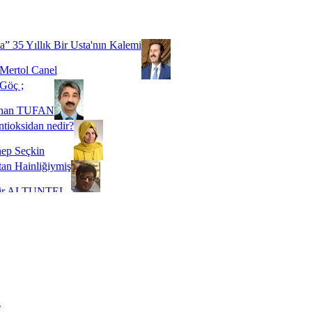
Biz buyuz...
 SOYSEVİNÇ
a” 35 Yıllık Bir Usta'nın Kalemi
Mertol Canel
Göç ;
ihan TUFAN
tioksidan nedir?
ep Seçkin
an Hainliğiymiş
kir ALTUNTEL
adde Bağımlılığı
t Kaymakçı
 Bir Süre De Olsa Burdayız
aş ŞENEL
ti Kalmadı Üstadım!
ı