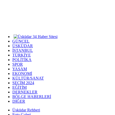
GÜNCEL
ÜSKÜDAR
İSTANBUL
TÜRKİYE
POLİTİKA
SPOR
YAŞAM
EKONOMİ
KÜLTÜR/SANAT
SEÇİM 2024
EĞİTİM
DERNEKLER
BÖLGE HABERLERİ
DİĞER
Üsküdar Rehberi
Foto Galeri