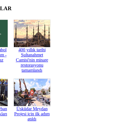
OLAR
mbol
400 yıllık tarihi
üm -
Sultanahmet
az
Camisi'nin minare
restorasyonu
tamamlandı
rban
Üsküdar Meydan
ları
Projesi için ilk adım
atıldı