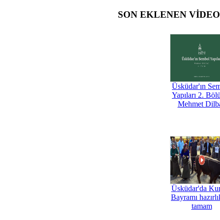
SON EKLENEN VİDE
Üsküdar'ın Se
Yapıları 2. Böl
Mehmet Dilb
Üsküdar'da Ku
Bayramı hazırlık
tamam