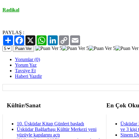
Radikal
PAYLAŞ :
Paylaş
Facebook
X
WhatsApp
LinkedIn
Copy
Email
Link
Yorumlar (0)
Yorum Yaz
Tavsiye Et
Haberi Yazdir
Kültür/Sanat
En Çok Oku
10. Üsküdar Kitap Günleri başladı
Üsküdar 
Üsküdar Bağlarbaşı Kültür Merkezi yeni
ve 3 kişi 
yüzüyle kapılarını açtı
Sinem De