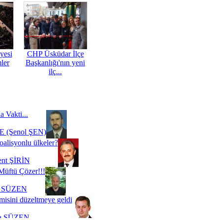
yesi
CHP Üsküdar İlçe
mler
Başkanlığı'nın yeni
ilç...
a Vakti...
 (Şenol ŞEN)
oalisyonlu ülkeler?
ent ŞİRİN
Müftü Çözer!!!
i SÜZEN
misini düzeltmeye geldi
a SÜZEN