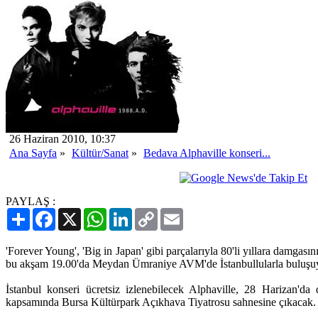
26 Haziran 2010, 10:37
Ana Sayfa
»
Kültür/Sanat
»
Bedava Alphaville konseri...
PAYLAŞ :
Paylaş
Facebook
X
WhatsApp
LinkedIn
Copy
Email
Link
'Forever Young', 'Big in Japan' gibi parçalarıyla 80'li yıllara damgas
bu akşam 19.00'da Meydan Ümraniye AVM'de İstanbullularla buluşu
İstanbul konseri ücretsiz izlenebilecek Alphaville, 28 Harizan'da 
kapsamında Bursa Kültürpark Açıkhava Tiyatrosu sahnesine çıkacak.