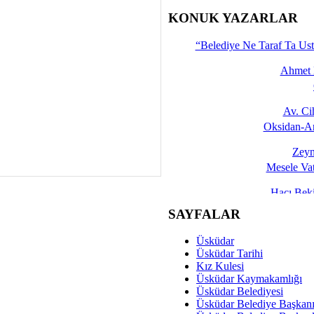
İşte 
KONUK YAZARLAR
Yalçın
“Belediye Ne Taraf Ta Ust
Ahmet 
Av. C
Oksidan-An
Zeyn
Mesele Vat
Hacı Be
Okullarda M
SAYFALAR
Mesu
Üsküdar
Dünya Fani, Ama Kısa
Üsküdar Tarihi
Kız Kulesi
Sav
Üsküdar Kaymakamlığı
Hukukun Adale
Üsküdar Belediyesi
Üsküdar Belediye Başkan