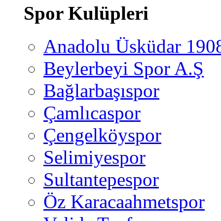
Spor Kulüpleri
Anadolu Üsküdar 190
Beylerbeyi Spor A.Ş
Bağlarbaşıspor
Çamlıcaspor
Çengelköyspor
Selimiyespor
Sultantepespor
Öz Karacaahmetspor