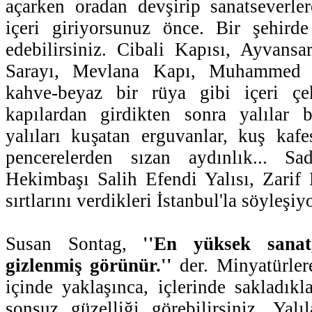
açarken oradan devşirip sanatseverle
içeri giriyorsunuz önce. Bir şehirde
edebilirsiniz. Cibali Kapısı, Ayvansa
Sarayı, Mevlana Kapı, Muhammed E
kahve-beyaz bir rüya gibi içeri çe
kapılardan girdikten sonra yalılar b
yalıları kuşatan erguvanlar, kuş kafes
pencerelerden sızan aydınlık... Sa
Hekimbaşı Salih Efendi Yalısı, Zarif 
sırtlarını verdikleri İstanbul'la söyleşiyo
Susan Sontag,
''En yüksek sanat
gizlenmiş görünür.''
der. Minyatürler
içinde yaklaşınca, içlerinde sakladıkla
sonsuz güzelliği görebilirsiniz. Yal