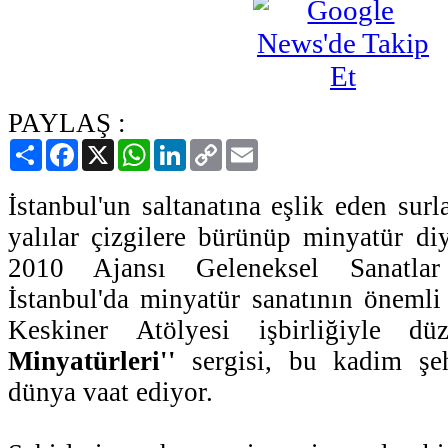
PAYLAŞ :
Paylaş
Facebook
X
WhatsApp
LinkedIn
Copy
Email
Link
İstanbul'un saltanatına eşlik eden surla
yalılar çizgilere bürünüp minyatür di
2010 Ajansı Geleneksel Sanatla
İstanbul'da minyatür sanatının önemli
Keskiner Atölyesi işbirliğiyle d
Minyatürleri''
sergisi, bu kadim şeh
dünya vaat ediyor.