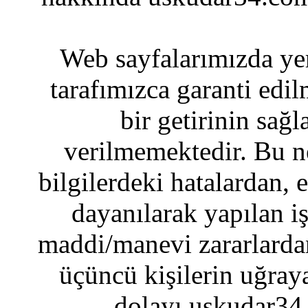
Web sayfalarımızda yer
tarafımızca garanti edil
bir getirinin sağ
verilmemektedir. Bu n
bilgilerdeki hatalardan, 
dayanılarak yapılan i
maddi/manevi zararlardan
üçüncü kişilerin uğraya
dolayı uskudar34