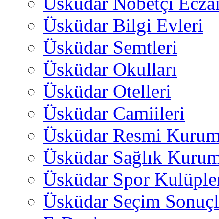
Üsküdar Nöbetçi Ecza
Üsküdar Bilgi Evleri
Üsküdar Semtleri
Üsküdar Okulları
Üsküdar Otelleri
Üsküdar Camiileri
Üsküdar Resmi Kurum
Üsküdar Sağlık Kurum
Üsküdar Spor Kulüple
Üsküdar Seçim Sonuçl