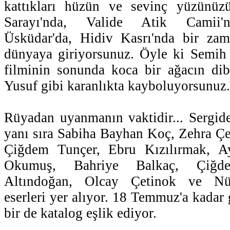
kattıkları hüzün ve sevinç yüzünüz
Sarayı'nda, Valide Atik Camii'n
Üsküdar'da, Hidiv Kasrı'nda bir zam
dünyaya giriyorsunuz. Öyle ki Semih
filminin sonunda koca bir ağacın dib
Yusuf gibi karanlıkta kayboluyorsunuz.
Rüyadan uyanmanın vaktidir... Sergid
yanı sıra Sabiha Bayhan Koç, Zehra Çe
Çiğdem Tunçer, Ebru Kızılırmak, A
Okumuş, Bahriye Balkaç, Çiğd
Altındoğan, Olcay Çetinok ve Nük
eserleri yer alıyor. 18 Temmuz'a kadar 
bir de katalog eşlik ediyor.