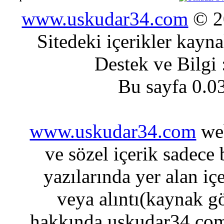
www.uskudar34.com
© 20
Sitedeki içerikler kayn
Destek ve Bilgi
Bu sayfa 0.0
www.uskudar34.com
web
ve sözel içerik sadece
yazılarında yer alan iç
veya alıntı(kaynak gö
hakkında uskudar34.com