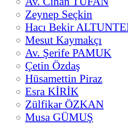
Av. Cihan TUFAN
Zeynep Seçkin
Hacı Bekir ALTUNTE
Mesut Kaymakçı
Av. Şerife PAMUK
Çetin Özdaş
Hüsamettin Piraz
Esra KİRİK
Zülfikar ÖZKAN
Musa GÜMUŞ