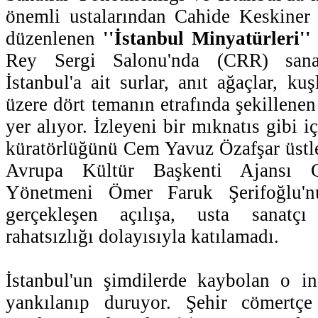
önemli ustalarından Cahide Keskiner A
düzenlenen
''İstanbul Minyatürleri''
Rey Sergi Salonu'nda (CRR) sanats
İstanbul'a ait surlar, anıt ağaçlar, ku
üzere dört temanın etrafında şekillene
yer alıyor. İzleyeni bir mıknatıs gibi i
küratörlüğünü Cem Yavuz Özafşar üstl
Avrupa Kültür Başkenti Ajansı Ge
Yönetmeni Ömer Faruk Şerifoğlu'n
gerçekleşen açılışa, usta sanatç
rahatsızlığı dolayısıyla katılamadı.
İstanbul'un şimdilerde kaybolan o 
yankılanıp duruyor. Şehir cömertçe