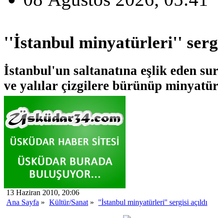
''İstanbul minyatürleri'' sergi
İstanbul'un saltanatına eşlik eden sur
ve yalılar çizgilere bürünüp minyatü
13 Haziran 2010, 20:06
Ana Sayfa
»
Kültür/Sanat
»
''İstanbul minyatürleri'' sergisi açıldı