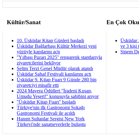
Kültür/Sanat
En Çok Oku
10. Üsküdar Kitap Günleri başladı
Üsküdar 
Üsküdar Bağlarbaşı Kültür Merkezi yeni
ve 3 kişi 
yüzüyle kapılarını açtı
Sinem De
''Yılbaşı Pazarı 2025'' rengarenk stantlarıyla
ziyaretçilerini bekliyor
Selim Terzi Genel Müdür olarak atandı
Üsküdar Sahaf Festivali kapılarını açtı
Üsküdar 9. Kitap Fuarı 9 Günde 280 bin
ziyaretçiyi misafir etti
2024 Mavera Ödülleri ''İradeni Kuşan,
Umudu Yeşert!'' konusuyla sahibini arıyor
''Üsküdar Kitap Fuarı'' başladı
Türkiye'nin ilk Gastronomi Sokağı
Gastronomi Festivali ile açıldı
Hanım Sultanlar Sergisi New York
Türkevi'nde sanatseverlerle buluştu