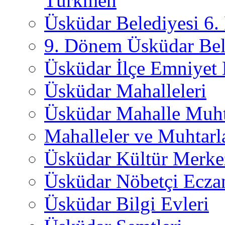
Türkmen
Üsküdar Belediyesi 6
9. Dönem Üsküdar Bel
Üsküdar İlçe Emniyet
Üsküdar Mahalleleri
Üsküdar Mahalle Muht
Mahalleler ve Muhtarl
Üsküdar Kültür Merkez
Üsküdar Nöbetçi Ecza
Üsküdar Bilgi Evleri