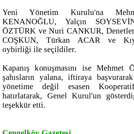
Yeni Yönetim Kurulu'na Me
KENANOĞLU, Yalçın SOYSEVİN
ÖZTÜRK ve Nuri CANKUR, Denetleme
COŞKUN, Türkan ACAR ve Kı
oybirliği ile seçildiler.
Kapanış konuşmasını ise Mehmet 
şahısların yalana, iftiraya başvurara
yönetime değil esasen Kooperatif
hatırlatarak, Genel Kurul'un gösterd
teşekkür etti.
Çengelköy Gazetesi