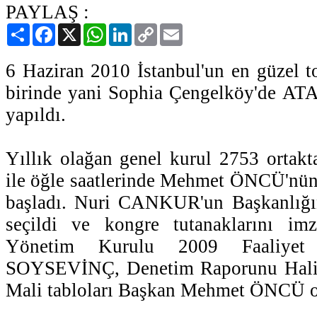
PAYLAŞ :
Paylaş
Facebook
X
WhatsApp
LinkedIn
Copy
Email
Link
6 Haziran 2010 İstanbul'un en güzel to
birinde yani Sophia Çengelköy'de ATA
yapıldı.
Yıllık olağan genel kurul 2753 ortakta
ile öğle saatlerinde Mehmet ÖNCÜ'nün 
başladı. Nuri CANKUR'un Başkanlığı
seçildi ve kongre tutanaklarını imz
Yönetim Kurulu 2009 Faaliyet
SOYSEVİNÇ, Denetim Raporunu Hali
Mali tabloları Başkan Mehmet ÖNCÜ 