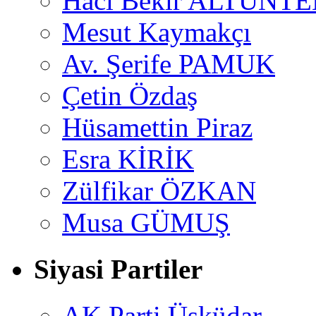
Hacı Bekir ALTUNTE
Mesut Kaymakçı
Av. Şerife PAMUK
Çetin Özdaş
Hüsamettin Piraz
Esra KİRİK
Zülfikar ÖZKAN
Musa GÜMUŞ
Siyasi Partiler
AK Parti Üsküdar