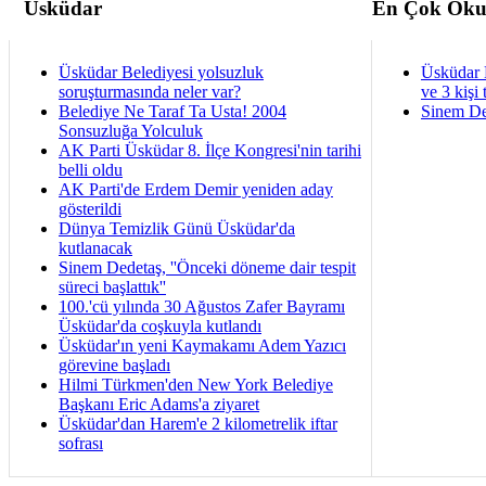
Üsküdar
En Çok Oku
Üsküdar Belediyesi yolsuzluk
Üsküdar 
soruşturmasında neler var?
ve 3 kişi 
Belediye Ne Taraf Ta Usta! 2004
Sinem De
Sonsuzluğa Yolculuk
AK Parti Üsküdar 8. İlçe Kongresi'nin tarihi
belli oldu
AK Parti'de Erdem Demir yeniden aday
gösterildi
Dünya Temizlik Günü Üsküdar'da
kutlanacak
Sinem Dedetaş, ''Önceki döneme dair tespit
süreci başlattık''
100.'cü yılında 30 Ağustos Zafer Bayramı
Üsküdar'da coşkuyla kutlandı
Üsküdar'ın yeni Kaymakamı Adem Yazıcı
görevine başladı
Hilmi Türkmen'den New York Belediye
Başkanı Eric Adams'a ziyaret
Üsküdar'dan Harem'e 2 kilometrelik iftar
sofrası