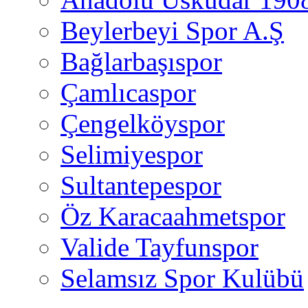
Beylerbeyi Spor A.Ş
Bağlarbaşıspor
Çamlıcaspor
Çengelköyspor
Selimiyespor
Sultantepespor
Öz Karacaahmetspor
Valide Tayfunspor
Selamsız Spor Kulübü