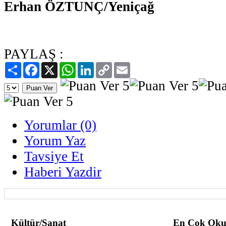
Erhan ÖZTUNÇ/Yeniçağ
PAYLAŞ :
Paylaş
Facebook
X
WhatsApp
LinkedIn
Copy
Email
Link
Yorumlar (0)
Yorum Yaz
Tavsiye Et
Haberi Yazdir
Kültür/Sanat
En Çok Oku