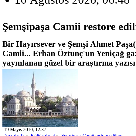
Şemşipaşa Camii restore edil
Bir Hayırsever ve Şemşi Ahmet Paş
Camii... Erhan Öztunç'un Yeniçağ ga
yayınlanan güzel bir araştırma yazısı.
19 Mayıs 2010, 12:37
Ana Sayfa
»
Kültür/Sanat
»
Şemşipaşa Camii restore ediliyor