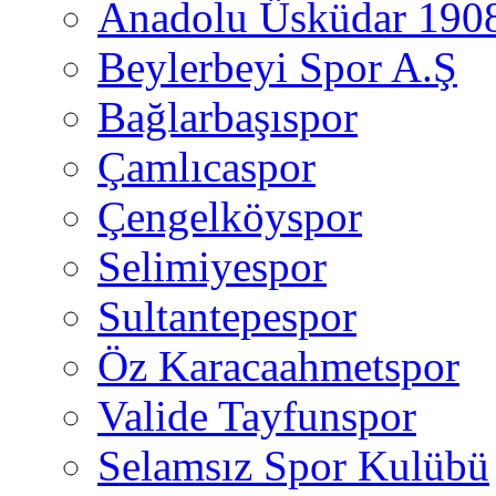
Anadolu Üsküdar 190
Beylerbeyi Spor A.Ş
Bağlarbaşıspor
Çamlıcaspor
Çengelköyspor
Selimiyespor
Sultantepespor
Öz Karacaahmetspor
Valide Tayfunspor
Selamsız Spor Kulübü