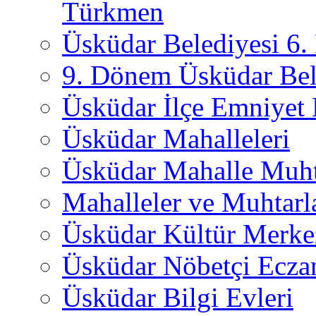
Türkmen
Üsküdar Belediyesi 6
9. Dönem Üsküdar Bel
Üsküdar İlçe Emniyet
Üsküdar Mahalleleri
Üsküdar Mahalle Muht
Mahalleler ve Muhtarl
Üsküdar Kültür Merkez
Üsküdar Nöbetçi Ecza
Üsküdar Bilgi Evleri