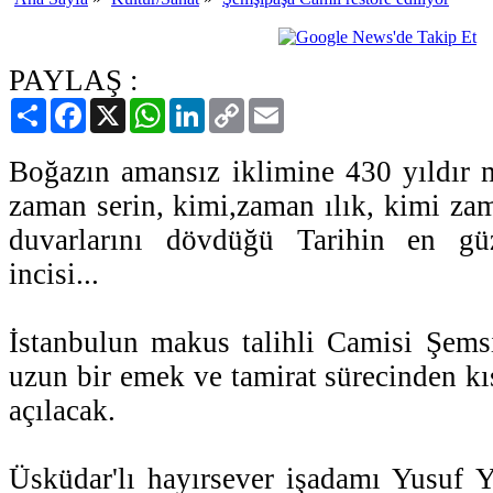
PAYLAŞ :
Paylaş
Facebook
X
WhatsApp
LinkedIn
Copy
Email
Link
Boğazın amansız iklimine 430 yıldır
zaman serin, kimi,zaman ılık, kimi zam
duvarlarını dövdüğü Tarihin en gü
incisi...
İstanbulun makus talihli Camisi Şem
uzun bir emek ve tamirat sürecinden kı
açılacak.
Üsküdar'lı hayırsever işadamı Yusuf Y