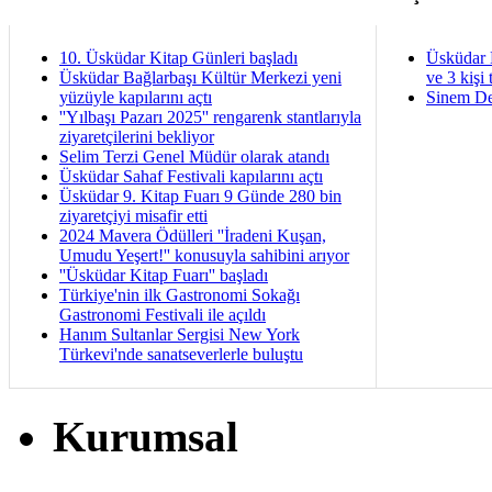
10. Üsküdar Kitap Günleri başladı
Üsküdar 
Üsküdar Bağlarbaşı Kültür Merkezi yeni
ve 3 kişi 
yüzüyle kapılarını açtı
Sinem De
''Yılbaşı Pazarı 2025'' rengarenk stantlarıyla
ziyaretçilerini bekliyor
Selim Terzi Genel Müdür olarak atandı
Üsküdar Sahaf Festivali kapılarını açtı
Üsküdar 9. Kitap Fuarı 9 Günde 280 bin
ziyaretçiyi misafir etti
2024 Mavera Ödülleri ''İradeni Kuşan,
Umudu Yeşert!'' konusuyla sahibini arıyor
''Üsküdar Kitap Fuarı'' başladı
Türkiye'nin ilk Gastronomi Sokağı
Gastronomi Festivali ile açıldı
Hanım Sultanlar Sergisi New York
Türkevi'nde sanatseverlerle buluştu
Kurumsal