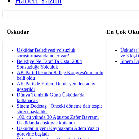
Haberi Yazdir
Üsküdar
En Çok Oku
Üsküdar Belediyesi yolsuzluk
Üsküdar 
soruşturmasında neler var?
ve 3 kişi 
Belediye Ne Taraf Ta Usta! 2004
Sinem De
Sonsuzluğa Yolculuk
AK Parti Üsküdar 8. İlçe Kongresi'nin tarihi
belli oldu
AK Parti'de Erdem Demir yeniden aday
gösterildi
Dünya Temizlik Günü Üsküdar'da
kutlanacak
Sinem Dedetaş, ''Önceki döneme dair tespit
süreci başlattık''
100.'cü yılında 30 Ağustos Zafer Bayramı
Üsküdar'da coşkuyla kutlandı
Üsküdar'ın yeni Kaymakamı Adem Yazıcı
görevine başladı