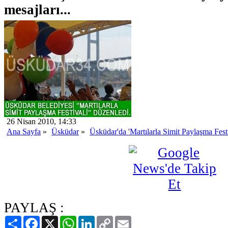
mesajları...
26 Nisan 2010, 14:33
Ana Sayfa
»
Üsküdar
»
Üsküdar'da 'Martılarla Simit Paylaşma Festi
PAYLAŞ :
Paylaş
Facebook
X
WhatsApp
LinkedIn
Copy
Email
Link