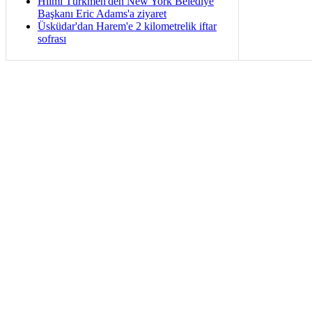
Hilmi Türkmen'den New York Belediye
Başkanı Eric Adams'a ziyaret
Üsküdar'dan Harem'e 2 kilometrelik iftar
sofrası