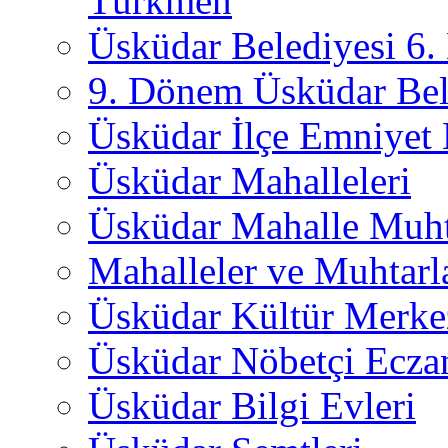
Türkmen
Üsküdar Belediyesi 6
9. Dönem Üsküdar Bel
Üsküdar İlçe Emniyet
Üsküdar Mahalleleri
Üsküdar Mahalle Muht
Mahalleler ve Muhtarl
Üsküdar Kültür Merkez
Üsküdar Nöbetçi Ecza
Üsküdar Bilgi Evleri