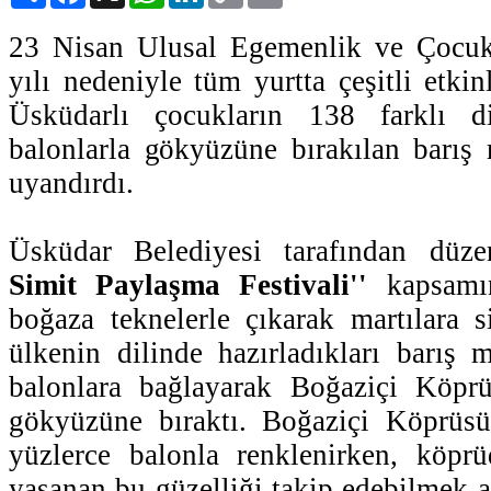
23 Nisan Ulusal Egemenlik ve Çocuk
yılı nedeniyle tüm yurtta çeşitli etkin
Üsküdarlı çocukların 138 farklı di
balonlarla gökyüzüne bırakılan barış 
uyandırdı.
Üsküdar Belediyesi tarafından düz
Simit Paylaşma Festivali''
kapsamın
boğaza teknelerle çıkarak martılara si
ülkenin dilinde hazırladıkları barış m
balonlara bağlayarak Boğaziçi Köprü
gökyüzüne bıraktı. Boğaziçi Köprüsü'
yüzlerce balonla renklenirken, köprü
yaşanan bu güzelliği takip edebilmek 