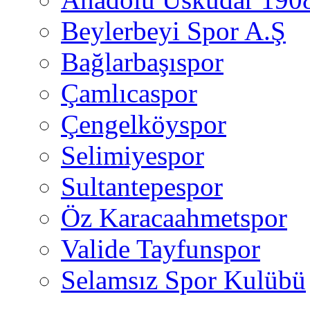
Beylerbeyi Spor A.Ş
Bağlarbaşıspor
Çamlıcaspor
Çengelköyspor
Selimiyespor
Sultantepespor
Öz Karacaahmetspor
Valide Tayfunspor
Selamsız Spor Kulübü