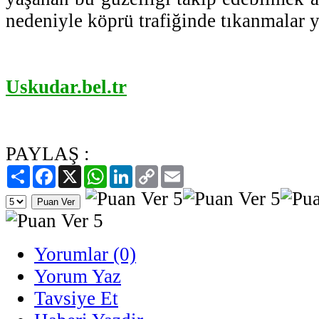
nedeniyle köprü trafiğinde tıkanmalar 
Uskudar.bel.tr
PAYLAŞ :
Paylaş
Facebook
X
WhatsApp
LinkedIn
Copy
Email
Link
Yorumlar (0)
Yorum Yaz
Tavsiye Et