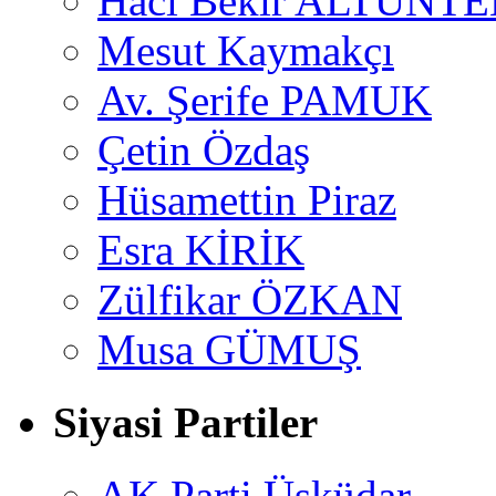
Hacı Bekir ALTUNTE
Mesut Kaymakçı
Av. Şerife PAMUK
Çetin Özdaş
Hüsamettin Piraz
Esra KİRİK
Zülfikar ÖZKAN
Musa GÜMUŞ
Siyasi Partiler
AK Parti Üsküdar